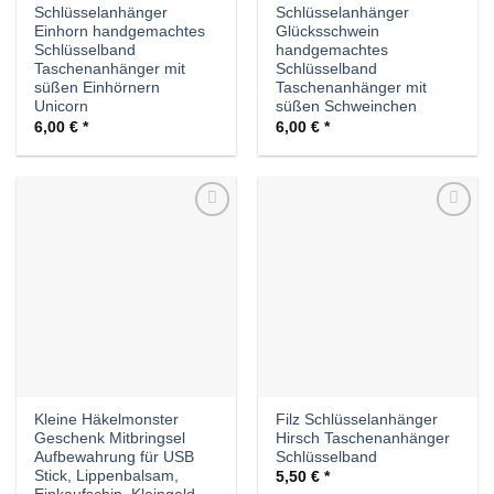
Schlüsselanhänger
Schlüsselanhänger
Einhorn handgemachtes
Glücksschwein
Schlüsselband
handgemachtes
Taschenanhänger mit
Schlüsselband
süßen Einhörnern
Taschenanhänger mit
Unicorn
süßen Schweinchen
6,00
€
6,00
€
Auf die
Auf die
Wunschliste
Wunschliste
Kleine Häkelmonster
Filz Schlüsselanhänger
Geschenk Mitbringsel
Hirsch Taschenanhänger
Aufbewahrung für USB
Schlüsselband
Stick, Lippenbalsam,
5,50
€