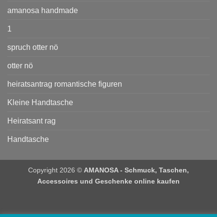
amanosa handmade
1
spruch otter nö
otter nö
heiratsantrag romantische figuren
Kleine Handtasche
Heiratsant rag
Handtasche
Copyright 2026 ©
AMANOSA - Schmuck, Taschen,
Accessoires und Geschenke online kaufen