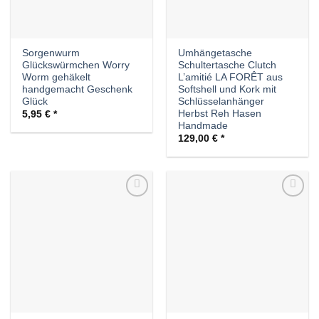
Sorgenwurm
Umhängetasche
Glückswürmchen Worry
Schultertasche Clutch
Worm gehäkelt
L’amitié LA FORÊT aus
handgemacht Geschenk
Softshell und Kork mit
Glück
Schlüsselanhänger
Herbst Reh Hasen
5,95
€
Handmade
129,00
€
Auf die
Auf die
Wunschliste
Wunschliste