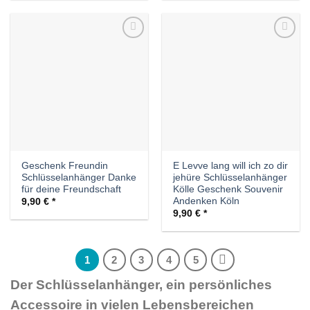
Auf die
Auf die
Wunschliste
Wunschliste
Geschenk Freundin
E Levve lang will ich zo dir
Schlüsselanhänger Danke
jehüre Schlüsselanhänger
für deine Freundschaft
Kölle Geschenk Souvenir
Andenken Köln
9,90
€
9,90
€
1
2
3
4
5
Der Schlüsselanhänger, ein persönliches
Accessoire in vielen Lebensbereichen