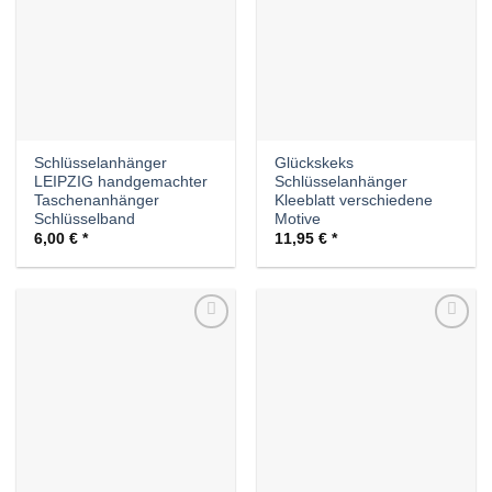
Schlüsselanhänger
Glückskeks
LEIPZIG handgemachter
Schlüsselanhänger
Taschenanhänger
Kleeblatt verschiedene
Schlüsselband
Motive
6,00
€
11,95
€
Auf die
Auf die
Wunschliste
Wunschliste