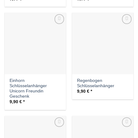
Auf die
Auf die
Wunschliste
Wunschliste
Einhorn
Regenbogen
Schlüsselanhänger
Schlüsselanhänger
Unicorn Freundin
9,90
€
Geschenk
9,90
€
Auf die
Auf die
Wunschliste
Wunschliste