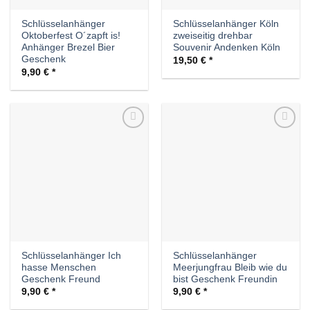
Schlüsselanhänger
Schlüsselanhänger Köln
Oktoberfest O´zapft is!
zweiseitig drehbar
Anhänger Brezel Bier
Souvenir Andenken Köln
Geschenk
19,50
€
9,90
€
Auf die
Auf die
Wunschliste
Wunschliste
Schlüsselanhänger Ich
Schlüsselanhänger
hasse Menschen
Meerjungfrau Bleib wie du
Geschenk Freund
bist Geschenk Freundin
9,90
€
9,90
€