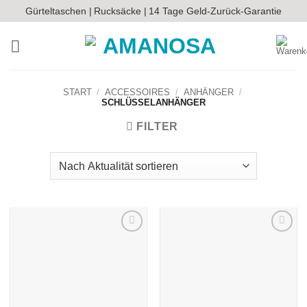
Zum
Gürteltaschen |
Rucksäcke |
14 Tage Geld-Zurück-Garantie
Inhalt
springen
START
/
ACCESSOIRES
/
ANHÄNGER
/
SCHLÜSSELANHÄNGER
FILTER
Auf die
Auf die
Wunschliste
Wunschliste