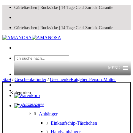
Zum
Gürteltaschen |
Rucksäcke |
14 Tage Geld-Zurück-Garantie
Inhalt
springen
Gürteltaschen |
Rucksäcke |
14 Tage Geld-Zurück-Garantie
Suchen
nach:
MENU
Start
/
Geschenkefinder
/
GeschenkeRatgeber-Person-Mutter
Kategorien
Accessoires
Anhänger
Einkaufschip-Täschchen
Handyanhänger