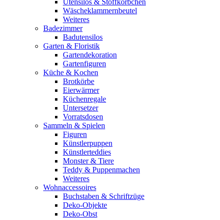
Utensilos & Stoffkörbchen
Wäscheklammernbeutel
Weiteres
Badezimmer
Badutensilos
Garten & Floristik
Gartendekoration
Gartenfiguren
Küche & Kochen
Brotkörbe
Eierwärmer
Küchenregale
Untersetzer
Vorratsdosen
Sammeln & Spielen
Figuren
Künstlerpuppen
Künstlerteddies
Monster & Tiere
Teddy & Puppenmachen
Weiteres
Wohnaccessoires
Buchstaben & Schriftzüge
Deko-Objekte
Deko-Obst