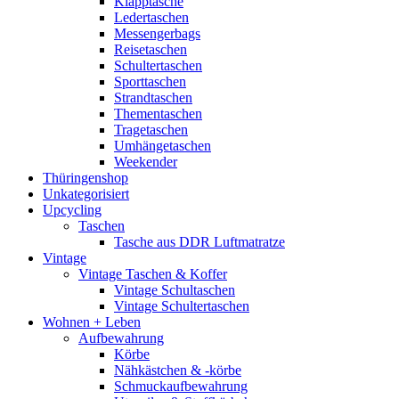
Klapptasche
Ledertaschen
Messengerbags
Reisetaschen
Schultertaschen
Sporttaschen
Strandtaschen
Thementaschen
Tragetaschen
Umhängetaschen
Weekender
Thüringenshop
Unkategorisiert
Upcycling
Taschen
Tasche aus DDR Luftmatratze
Vintage
Vintage Taschen & Koffer
Vintage Schultaschen
Vintage Schultertaschen
Wohnen + Leben
Aufbewahrung
Körbe
Nähkästchen & -körbe
Schmuckaufbewahrung