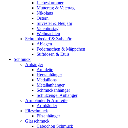
Liebeskummer
Muttertag & Vatertag
Nikolaus
Ostern
Silvester & Neujahr
Valentinstag
Weihnachten
Schreibbedarf & Zubehör
Ablagen
Federtaschen & Mäppchen
Stiftdosen & Etuis
Schmuck
Anhänger
Amulette
Herzanhänger
Medaillons
Metallanhänger
Schmuckanhänger
Schutzengel Anhänger
Armbänder & Armreife
Armbänder
Filzschmuck
Filzanhänger
Glasschmuck
Cabochon Schmuck