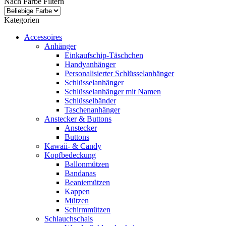
Nach Farbe Filtern
Kategorien
Accessoires
Anhänger
Einkaufschip-Täschchen
Handyanhänger
Personalisierter Schlüsselanhänger
Schlüsselanhänger
Schlüsselanhänger mit Namen
Schlüsselbänder
Taschenanhänger
Anstecker & Buttons
Anstecker
Buttons
Kawaii- & Candy
Kopfbedeckung
Ballonmützen
Bandanas
Beaniemützen
Kappen
Mützen
Schirmmützen
Schlauchschals