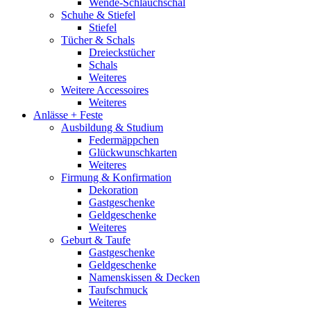
Wende-Schlauchschal
Schuhe & Stiefel
Stiefel
Tücher & Schals
Dreieckstücher
Schals
Weiteres
Weitere Accessoires
Weiteres
Anlässe + Feste
Ausbildung & Studium
Federmäppchen
Glückwunschkarten
Weiteres
Firmung & Konfirmation
Dekoration
Gastgeschenke
Geldgeschenke
Weiteres
Geburt & Taufe
Gastgeschenke
Geldgeschenke
Namenskissen & Decken
Taufschmuck
Weiteres