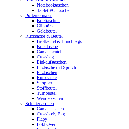
Notebooktaschen
Tablet-PC-Taschen
Portemonnaies
Brieftaschen
Clipbörsen
Geldbeutel
Rucksäcke & Beutel
Brotbeutel & Lunchbags
Brusttasche
Canvasbeutel
Crossbag
Einkaufstaschen
Filztasche mit Spruch
Filztaschen
Rucksäcke
Shopper
Stoffbeutel
Turnbeutel
Wendetaschen
Schultertaschen
Canvastaschen
Crossbody Bag
Flapy
Fold Over