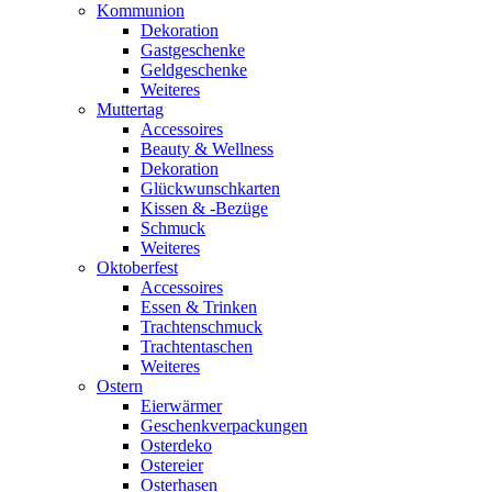
Kommunion
Dekoration
Gastgeschenke
Geldgeschenke
Weiteres
Muttertag
Accessoires
Beauty & Wellness
Dekoration
Glückwunschkarten
Kissen & -Bezüge
Schmuck
Weiteres
Oktoberfest
Accessoires
Essen & Trinken
Trachtenschmuck
Trachtentaschen
Weiteres
Ostern
Eierwärmer
Geschenkverpackungen
Osterdeko
Ostereier
Osterhasen