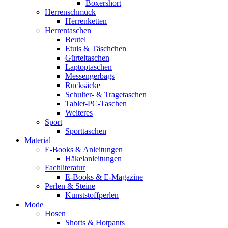
Boxershort
Herrenschmuck
Herrenketten
Herrentaschen
Beutel
Etuis & Täschchen
Gürteltaschen
Laptoptaschen
Messengerbags
Rucksäcke
Schulter- & Tragetaschen
Tablet-PC-Taschen
Weiteres
Sport
Sporttaschen
Material
E-Books & Anleitungen
Häkelanleitungen
Fachliteratur
E-Books & E-Magazine
Perlen & Steine
Kunststoffperlen
Mode
Hosen
Shorts & Hotpants