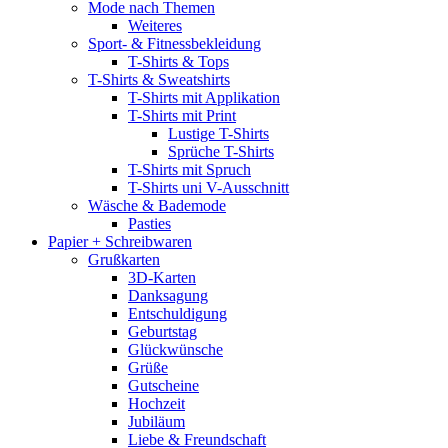
Mode nach Themen
Weiteres
Sport- & Fitnessbekleidung
T-Shirts & Tops
T-Shirts & Sweatshirts
T-Shirts mit Applikation
T-Shirts mit Print
Lustige T-Shirts
Sprüche T-Shirts
T-Shirts mit Spruch
T-Shirts uni V-Ausschnitt
Wäsche & Bademode
Pasties
Papier + Schreibwaren
Grußkarten
3D-Karten
Danksagung
Entschuldigung
Geburtstag
Glückwünsche
Grüße
Gutscheine
Hochzeit
Jubiläum
Liebe & Freundschaft