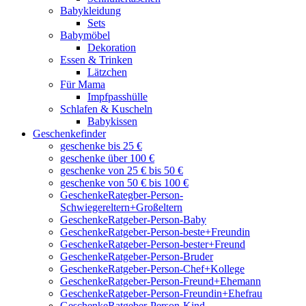
Babykleidung
Sets
Babymöbel
Dekoration
Essen & Trinken
Lätzchen
Für Mama
Impfpasshülle
Schlafen & Kuscheln
Babykissen
Geschenkefinder
geschenke bis 25 €
geschenke über 100 €
geschenke von 25 € bis 50 €
geschenke von 50 € bis 100 €
GeschenkeRategber-Person-
Schwiegereltern+Großeltern
GeschenkeRatgeber-Person-Baby
GeschenkeRatgeber-Person-beste+Freundin
GeschenkeRatgeber-Person-bester+Freund
GeschenkeRatgeber-Person-Bruder
GeschenkeRatgeber-Person-Chef+Kollege
GeschenkeRatgeber-Person-Freund+Ehemann
GeschenkeRatgeber-Person-Freundin+Ehefrau
GeschenkeRatgeber-Person-Kind