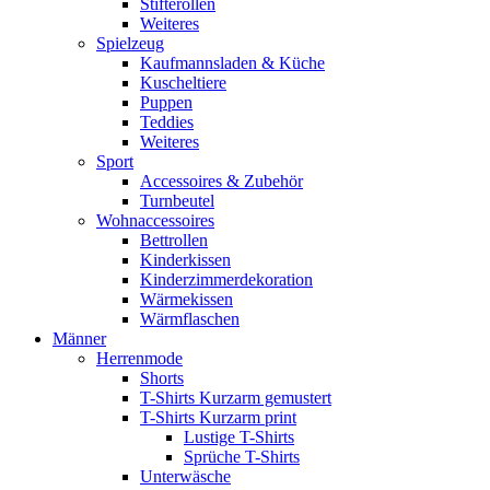
Stifterollen
Weiteres
Spielzeug
Kaufmannsladen & Küche
Kuscheltiere
Puppen
Teddies
Weiteres
Sport
Accessoires & Zubehör
Turnbeutel
Wohnaccessoires
Bettrollen
Kinderkissen
Kinderzimmerdekoration
Wärmekissen
Wärmflaschen
Männer
Herrenmode
Shorts
T-Shirts Kurzarm gemustert
T-Shirts Kurzarm print
Lustige T-Shirts
Sprüche T-Shirts
Unterwäsche