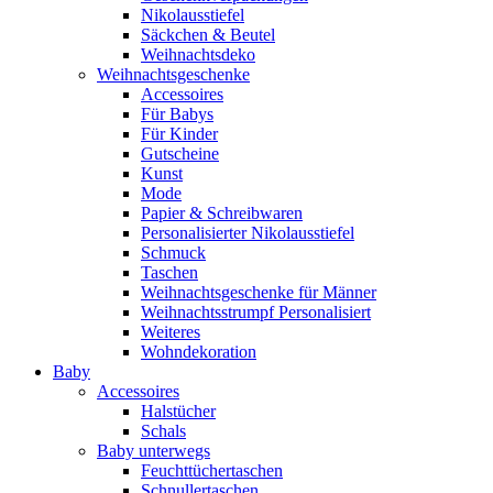
Nikolausstiefel
Säckchen & Beutel
Weihnachtsdeko
Weihnachtsgeschenke
Accessoires
Für Babys
Für Kinder
Gutscheine
Kunst
Mode
Papier & Schreibwaren
Personalisierter Nikolausstiefel
Schmuck
Taschen
Weihnachtsgeschenke für Männer
Weihnachtsstrumpf Personalisiert
Weiteres
Wohndekoration
Baby
Accessoires
Halstücher
Schals
Baby unterwegs
Feuchttüchertaschen
Schnullertaschen