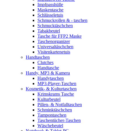
Impfpasshülle
Maskentasche
Schlüsseletuis
Schmuckrollen & - taschen
Schmucktäschchen
Tabakbeutel
Tasche für FFP2 Maske
Taschenorganizer
Universaltäschchen
Visitenkartenetuis
Handtaschen
Clutches
Handtasche
Handy, MP3 & Kamera
Handytaschen
MP3-Player-Taschen
Kosmetik- & Kulturtaschen
Krimskrams Tasche
Kulturbeutel
Pillen- & Notfalltaschen
Schminktäschchen
Tampontaschen
Taschentücher-Taschen
Wäschebeutel
Notebook & Tablet-PC