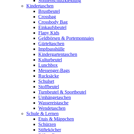
Sonnenschutzkleidung
Kindertaschen
Brustbeutel
Crossbag
Crossbody Bag
Einkaufsbeutel
Flapy Kids
Geldbörsen & Portemonnaies
Gürteltaschen
Impfpasshülle
Kindergartentaschen
Kulturbeutel
Lunchbox
Messenger-Bags
Rucksäcke
Schulset
Stoffbeutel
Turnbeutel & Sportbeutel
Umhängetaschen
Wassereistasche
Wendetaschen
Schule & Lernen
Etuis & Mäppchen
Schürzen
Stifteköcher