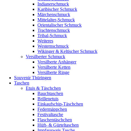
Indianerschmuck
Karibischer Schmuck
Märchenschmuck
Mittelalter-Schmuck
Orientalischer Schmuck
Trachtenschmuck
Tribal-Schmuck
Weiteres
Westernschmuck
Wikinger & Keltischer Schmuck
Versilberter Schmuck
Versilberte Anhänger
Versilberte Ketten
Versilberte Ringe
Souvenir Thüringen
Taschen
Etuis & Täschchen
Bauchtaschen
Brillenetuis
Einkaufschip-Täschchen
Federmäppchen
Festivaltasche
Flaschentäschchen
Hüft- & Gürteltaschen
Impfausweis Tasche