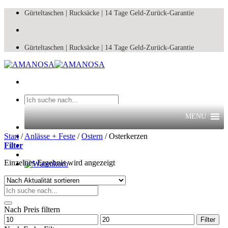
Zum
Gürteltaschen |
Rucksäcke |
14 Tage Geld-Zurück-Garantie
Inhalt
springen
Gürteltaschen |
Rucksäcke |
14 Tage Geld-Zurück-Garantie
Suchen
nach:
MENU
Start
/
Anlässe + Feste
/
Ostern
/
Osterkerzen
Filter
Einzelnes Ergebnis wird angezeigt
Suchen
nach:
Nach Preis filtern
Min.
Max.
Filter
Preis
Preis