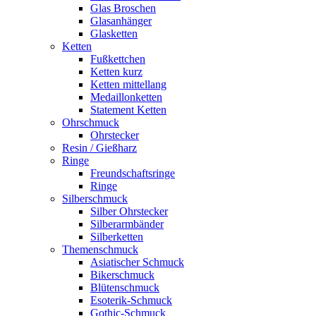
Glas Broschen
Glasanhänger
Glasketten
Ketten
Fußkettchen
Ketten kurz
Ketten mittellang
Medaillonketten
Statement Ketten
Ohrschmuck
Ohrstecker
Resin / Gießharz
Ringe
Freundschaftsringe
Ringe
Silberschmuck
Silber Ohrstecker
Silberarmbänder
Silberketten
Themenschmuck
Asiatischer Schmuck
Bikerschmuck
Blütenschmuck
Esoterik-Schmuck
Gothic-Schmuck