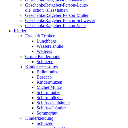
GeschenkeRatgeber-Person-Leute-
die+schon+alles+haben
GeschenkeRatgeber-Person-Mutter
GeschenkeRatgeber-Person-Schwester
GeschenkeRatgeber-Person-Vater
Kinder
Essen & Trinken
Lunchbags
Wassereishülle
Weiteres
Grüne Kindermode
Schürzen
Kinderaccessoires
Ballonmütze
Basecap
Kindermützen
Michel Mütze
Schirmmütze
Schirmmützen
Schlüsselanhänger
Schlüsselbänder
Sommerhut
Kinderkleidung
Schürzen