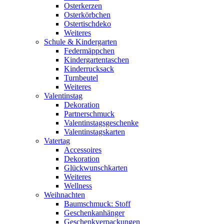
Osterkerzen
Osterkörbchen
Ostertischdeko
Weiteres
Schule & Kindergarten
Federmäppchen
Kindergartentaschen
Kinderrucksack
Turnbeutel
Weiteres
Valentinstag
Dekoration
Partnerschmuck
Valentinstagsgeschenke
Valentinstagskarten
Vatertag
Accessoires
Dekoration
Glückwunschkarten
Weiteres
Wellness
Weihnachten
Baumschmuck: Stoff
Geschenkanhänger
Geschenkverpackungen