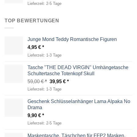
Lieferzeit:
2-5 Tage
TOP BEWERTUNGEN
Junge Mond Teddy Romantische Figuren
4,95
€
Lieferzeit:
1-3 Tage
Tasche "THE DEAD VIRGIN" Umhängetasche
Schultertasche Totenkopf Skull
Ursprünglicher
Aktueller
59,00
€
39,95
€
Preis
Preis
Lieferzeit:
1-3 Tage
war:
ist:
59,00 €
39,95 €.
Geschenk Schlüsselanhänger Lama Alpaka No
Drama
9,90
€
Lieferzeit:
2-5 Tage
Maskentasche, Täschchen für FFP2 Masken,