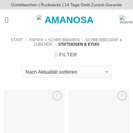
Zum
Gürteltaschen |
Rucksäcke |
14 Tage Geld-Zurück-Garantie
Inhalt
springen
START
/
PAPIER + SCHREIBWAREN
/
SCHREIBBEDARF &
ZUBEHÖR
/
STIFTDOSEN & ETUIS
FILTER
Auf die
Auf die
Wunschliste
Wunschliste