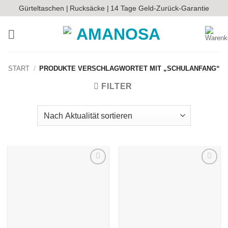
Zum
Gürteltaschen |
Rucksäcke |
14 Tage Geld-Zurück-Garantie
Inhalt
springen
START
/
PRODUKTE VERSCHLAGWORTET MIT „SCHULANFANG“
FILTER
Auf die
Auf die
Wunschliste
Wunschliste