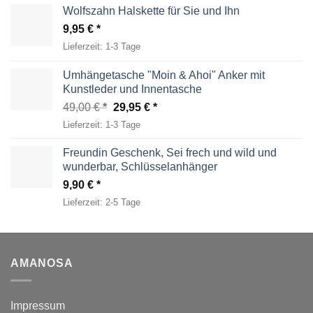
Wolfszahn Halskette für Sie und Ihn
9,95
€
Lieferzeit:
1-3 Tage
Umhängetasche "Moin & Ahoi" Anker mit
Kunstleder und Innentasche
Ursprünglicher
Aktueller
49,00
€
29,95
€
Preis
Preis
Lieferzeit:
1-3 Tage
war:
ist:
49,00 €
29,95 €.
Freundin Geschenk, Sei frech und wild und
wunderbar, Schlüsselanhänger
9,90
€
Lieferzeit:
2-5 Tage
AMANOSA
Impressum