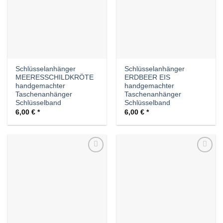
Schlüsselanhänger
Schlüsselanhänger
MEERESSCHILDKRÖTE
ERDBEER EIS
handgemachter
handgemachter
Taschenanhänger
Taschenanhänger
Schlüsselband
Schlüsselband
6,00
€
6,00
€
Auf die
Auf die
Wunschliste
Wunschliste