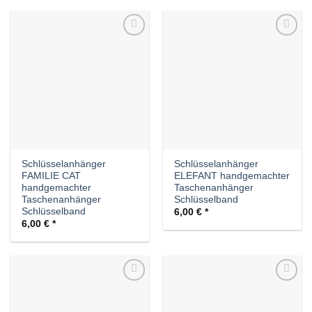
Auf die
Auf die
Wunschliste
Wunschliste
Schlüsselanhänger
Schlüsselanhänger
FAMILIE CAT
ELEFANT handgemachter
handgemachter
Taschenanhänger
Taschenanhänger
Schlüsselband
Schlüsselband
6,00
€
6,00
€
Auf die
Auf die
Wunschliste
Wunschliste