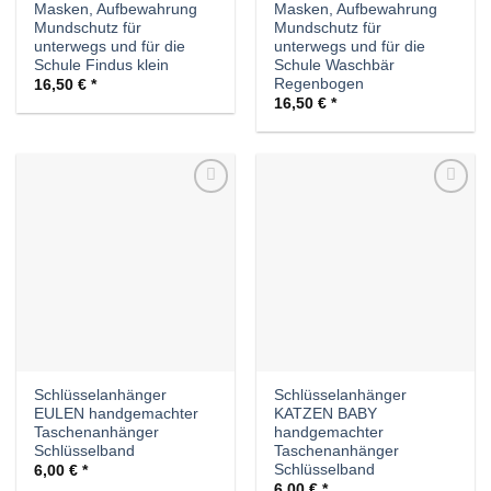
Masken, Aufbewahrung
Masken, Aufbewahrung
Mundschutz für
Mundschutz für
unterwegs und für die
unterwegs und für die
Schule Findus klein
Schule Waschbär
Regenbogen
16,50
€
16,50
€
Auf die
Auf die
Wunschliste
Wunschliste
Schlüsselanhänger
Schlüsselanhänger
EULEN handgemachter
KATZEN BABY
Taschenanhänger
handgemachter
Schlüsselband
Taschenanhänger
Schlüsselband
6,00
€
6,00
€