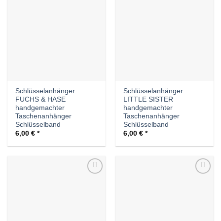
Auf die
Auf die
Wunschliste
Wunschliste
Schlüsselanhänger
Schlüsselanhänger
FUCHS & HASE
LITTLE SISTER
handgemachter
handgemachter
Taschenanhänger
Taschenanhänger
Schlüsselband
Schlüsselband
6,00
€
6,00
€
Auf die
Auf die
Wunschliste
Wunschliste