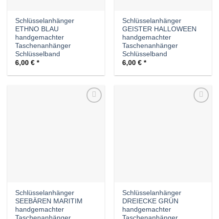
Schlüsselanhänger
Schlüsselanhänger
ETHNO BLAU
GEISTER HALLOWEEN
handgemachter
handgemachter
Taschenanhänger
Taschenanhänger
Schlüsselband
Schlüsselband
6,00
€
6,00
€
Auf die
Auf die
Wunschliste
Wunschliste
Schlüsselanhänger
Schlüsselanhänger
SEEBÄREN MARITIM
DREIECKE GRÜN
handgemachter
handgemachter
Taschenanhänger
Taschenanhänger