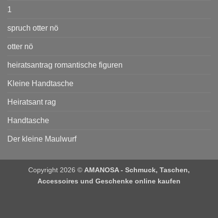
1
spruch otter nö
otter nö
heiratsantrag romantische figuren
Kleine Handtasche
Heiratsant rag
Handtasche
Der kleine Maulwurf
Copyright 2026 ©
AMANOSA - Schmuck, Taschen,
Accessoires und Geschenke online kaufen