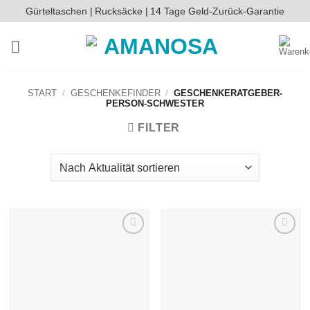
Zum
Gürteltaschen |
Rucksäcke |
14 Tage Geld-Zurück-Garantie
Inhalt
springen
START
/
GESCHENKEFINDER
/
GESCHENKERATGEBER-
PERSON-SCHWESTER
FILTER
Auf die
Auf die
Wunschliste
Wunschliste