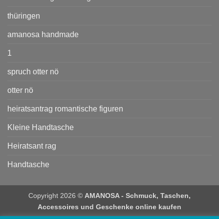
thüringen
amanosa handmade
1
spruch otter nö
otter nö
heiratsantrag romantische figuren
Kleine Handtasche
Heiratsant rag
Handtasche
Copyright 2026 ©
AMANOSA - Schmuck, Taschen,
Accessoires und Geschenke online kaufen