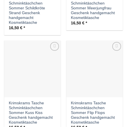
Schminktäschchen
Schminktäschchen
Sommer Schildkröte
Sommer Meerjungfrau
Strand Geschenk
Geschenk handgemacht
handgemacht
Kosmetiktasche
Kosmetiktasche
16,50
€
16,50
€
Auf die
Auf die
Wunschliste
Wunschliste
Krimskrams Tasche
Krimskrams Tasche
Schminktäschchen
Schminktäschchen
Sommer Kuss Kiss
Sommer Flip Flops
Geschenk handgemacht
Geschenk handgemacht
Kosmetiktasche
Kosmetiktasche