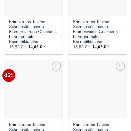
Krimskrams Tasche
Krimskrams Tasche
Schminktäschchen
Schminktäschchen
Blumen altrosa Geschenk
Blumenwiese Geschenk
handgemacht
handgemacht
Kosmetiktasche
Kosmetiktasche
Ursprünglicher
Aktueller
Ursprünglicher
Aktueller
16,50
€
14,02
€
16,50
€
14,02
€
Preis
Preis
Preis
Preis
war:
ist:
war:
ist:
16,50 €
14,02 €.
16,50 €
14,02 €.
-15%
Auf die
Auf die
Wunschliste
Wunschliste
Krimskrams Tasche
Krimskrams Tasche
Schminktäschchen
Schminktäschchen