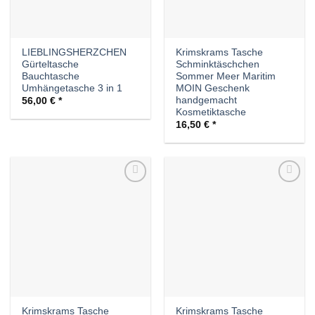
LIEBLINGSHERZCHEN
Krimskrams Tasche
Gürteltasche
Schminktäschchen
Bauchtasche
Sommer Meer Maritim
Umhängetasche 3 in 1
MOIN Geschenk
handgemacht
56,00
€
Kosmetiktasche
16,50
€
Auf die
Auf die
Wunschliste
Wunschliste
Krimskrams Tasche
Krimskrams Tasche