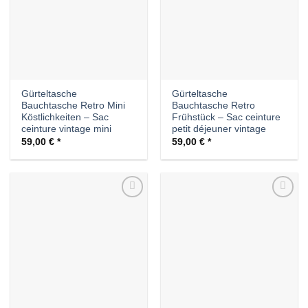
Gürteltasche
Gürteltasche
Bauchtasche Retro Mini
Bauchtasche Retro
Köstlichkeiten – Sac
Frühstück – Sac ceinture
ceinture vintage mini
petit déjeuner vintage
59,00
€
59,00
€
Auf die
Auf die
Wunschliste
Wunschliste