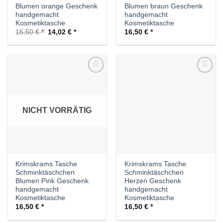
Blumen orange Geschenk
Blumen braun Geschenk
handgemacht
handgemacht
Kosmetiktasche
Kosmetiktasche
Ursprünglicher
Aktueller
16,50
€
14,02
€
16,50
€
Preis
Preis
war:
ist:
16,50 €
14,02 €.
Auf die
Auf die
Wunschliste
Wunschliste
NICHT VORRÄTIG
Krimskrams Tasche
Krimskrams Tasche
Schminktäschchen
Schminktäschchen
Blumen Pink Geschenk
Herzen Geschenk
handgemacht
handgemacht
Kosmetiktasche
Kosmetiktasche
16,50
€
16,50
€