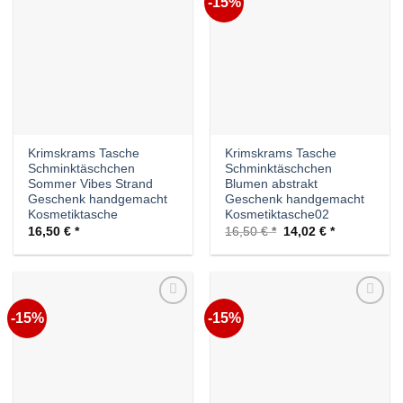
-15%
Auf die
Auf die
Wunschliste
Wunschliste
Krimskrams Tasche
Krimskrams Tasche
Schminktäschchen
Schminktäschchen
Sommer Vibes Strand
Blumen abstrakt
Geschenk handgemacht
Geschenk handgemacht
Kosmetiktasche
Kosmetiktasche02
Ursprünglicher
Aktueller
16,50
€
16,50
€
14,02
€
Preis
Preis
war:
ist:
16,50 €
14,02 €.
-15%
-15%
Auf die
Auf die
Wunschliste
Wunschliste