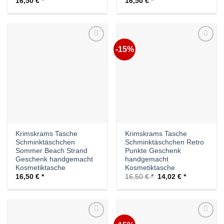
16,50
€
16,50
€
-15%
Auf die
Auf die
Wunschliste
Wunschliste
Krimskrams Tasche
Krimskrams Tasche
Schminktäschchen
Schminktäschchen Retro
Sommer Beach Strand
Punkte Geschenk
Geschenk handgemacht
handgemacht
Kosmetiktasche
Kosmetiktasche
Ursprünglicher
Aktueller
16,50
€
16,50
€
14,02
€
Preis
Preis
war:
ist:
16,50 €
14,02 €.