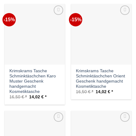
-15%
-15%
Auf die
Auf die
Wunschliste
Wunschliste
Krimskrams Tasche
Krimskrams Tasche
Schminktäschchen Karo
Schminktäschchen Orient
Muster Geschenk
Geschenk handgemacht
handgemacht
Kosmetiktasche
Kosmetiktasche
Ursprünglicher
Aktueller
16,50
€
14,02
€
Preis
Preis
Ursprünglicher
Aktueller
16,50
€
14,02
€
war:
ist:
Preis
Preis
16,50 €
14,02 €.
war:
ist:
16,50 €
14,02 €.
Auf die
Auf die
Wunschliste
Wunschliste