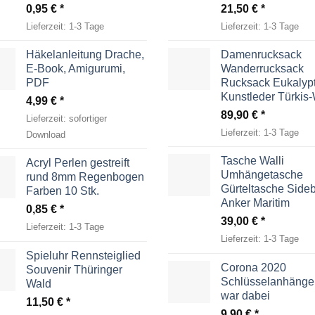
0,95
€
21,50
€
Lieferzeit:
1-3 Tage
Lieferzeit:
1-3 Tage
Häkelanleitung Drache,
Damenrucksack
E-Book, Amigurumi,
Wanderrucksack
PDF
Rucksack Eukalyp
Kunstleder Türkis
4,99
€
89,90
€
Lieferzeit:
sofortiger
Lieferzeit:
1-3 Tage
Download
Tasche Walli
Acryl Perlen gestreift
Umhängetasche
rund 8mm Regenbogen
Gürteltasche Side
Farben 10 Stk.
Anker Maritim
0,85
€
39,00
€
Lieferzeit:
1-3 Tage
Lieferzeit:
1-3 Tage
Spieluhr Rennsteiglied
Corona 2020
Souvenir Thüringer
Schlüsselanhänger
Wald
war dabei
11,50
€
9,90
€