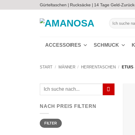
Zum
Gürteltaschen |
Rucksäcke |
14 Tage Geld-Zurück
Inhalt
springen
Suchen
nach:
ACCESSOIRES
SCHMUCK
K
START
/
MÄNNER
/
HERRENTASCHEN
/
ETUIS
Suchen
nach:
NACH PREIS FILTERN
Min.
Max.
FILTER
Preis
Preis