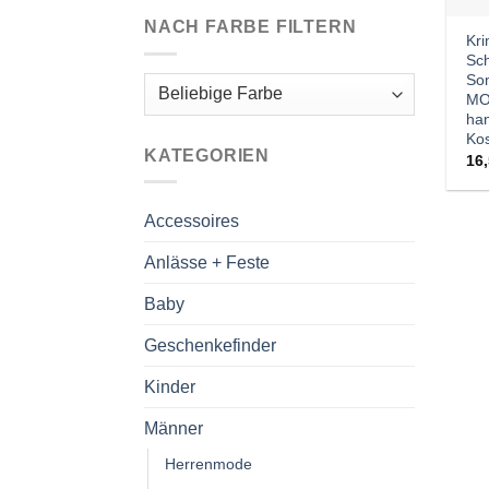
NACH FARBE FILTERN
Kr
Sc
So
MO
ha
Kos
KATEGORIEN
16
Accessoires
Anlässe + Feste
Baby
Geschenkefinder
Kinder
Männer
Herrenmode