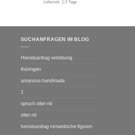
Lieferzeit:
1-3 Tage
SUCHANFRAGEN IM BLOG
Heiratsantrag verlobung
thüringen
amanosa handmade
1
spruch otter nö
otter nö
heiratsantrag romantische figuren