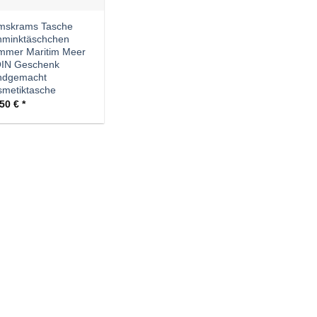
imskrams Tasche
hminktäschchen
mmer Maritim Meer
IN Geschenk
ndgemacht
metiktasche
,50
€