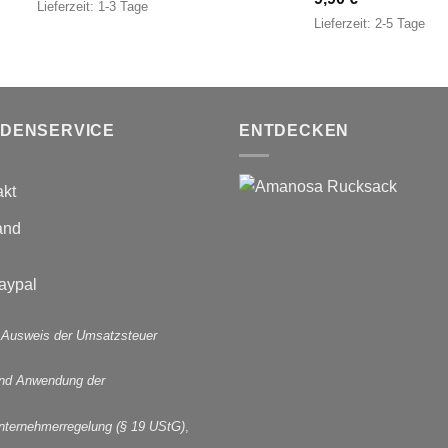
Lieferzeit:
1-3 Tage
Lieferzeit:
2-5 Tage
DENSERVICE
ENTDECKEN
akt
and
 Ausweis der Umsatzsteuer
und Anwendung der
nternehmerregelung (§ 19 UStG)
,