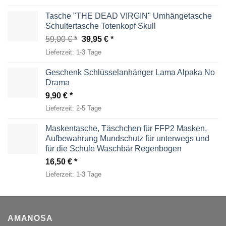
Tasche "THE DEAD VIRGIN" Umhängetasche
Schultertasche Totenkopf Skull
Ursprünglicher
Aktueller
59,00
€
39,95
€
Preis
Preis
Lieferzeit:
1-3 Tage
war:
ist:
59,00 €
39,95 €.
Geschenk Schlüsselanhänger Lama Alpaka No
Drama
9,90
€
Lieferzeit:
2-5 Tage
Maskentasche, Täschchen für FFP2 Masken,
Aufbewahrung Mundschutz für unterwegs und
für die Schule Waschbär Regenbogen
16,50
€
Lieferzeit:
1-3 Tage
AMANOSA