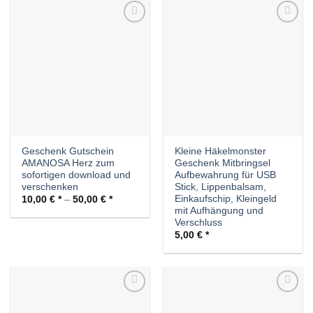
Auf die
Auf die
Wunschliste
Wunschliste
Geschenk Gutschein
Kleine Häkelmonster
AMANOSA Herz zum
Geschenk Mitbringsel
sofortigen download und
Aufbewahrung für USB
verschenken
Stick, Lippenbalsam,
Einkaufschip, Kleingeld
10,00
€
–
50,00
€
mit Aufhängung und
Verschluss
5,00
€
Auf die
Auf die
Wunschliste
Wunschliste