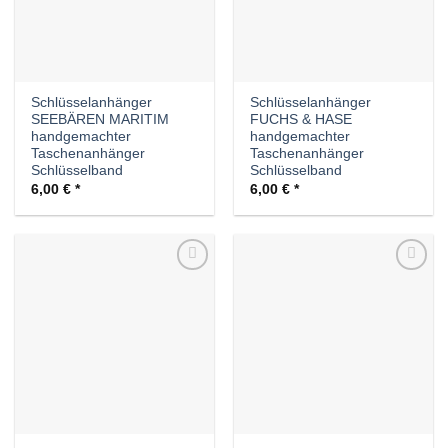
Schlüsselanhänger
Schlüsselanhänger
SEEBÄREN MARITIM
FUCHS & HASE
handgemachter
handgemachter
Taschenanhänger
Taschenanhänger
Schlüsselband
Schlüsselband
6,00
€
6,00
€
Auf die
Auf die
Wunschliste
Wunschliste