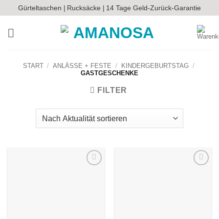
Zum
Gürteltaschen |
Rucksäcke |
14 Tage Geld-Zurück-Garantie
Inhalt
springen
START
/
ANLÄSSE + FESTE
/
KINDERGEBURTSTAG
/
GASTGESCHENKE
FILTER
Auf die
Auf die
Wunschliste
Wunschliste