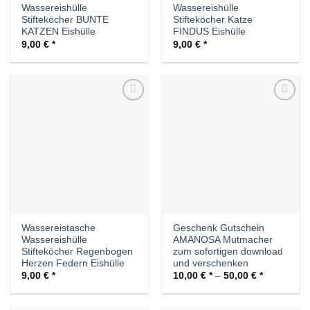
Wassereishülle
Wassereishülle
Stifteköcher BUNTE
Stifteköcher Katze
KATZEN Eishülle
FINDUS Eishülle
9,00
€
9,00
€
Auf die
Auf die
Wunschliste
Wunschliste
Wassereistasche
Geschenk Gutschein
Wassereishülle
AMANOSA Mutmacher
Stifteköcher Regenbogen
zum sofortigen download
Herzen Federn Eishülle
und verschenken
9,00
€
10,00
€
–
50,00
€