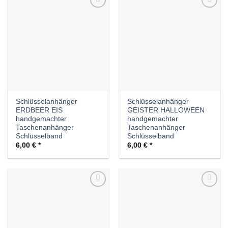
Auf die
Auf die
Wunschliste
Wunschliste
Schlüsselanhänger
Schlüsselanhänger
ERDBEER EIS
GEISTER HALLOWEEN
handgemachter
handgemachter
Taschenanhänger
Taschenanhänger
Schlüsselband
Schlüsselband
6,00
€
6,00
€
Auf die
Auf die
Wunschliste
Wunschliste