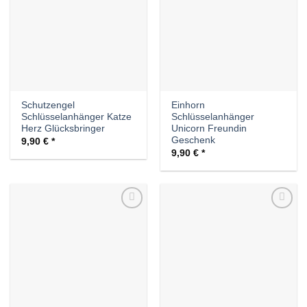
Schutzengel
Einhorn
Schlüsselanhänger Katze
Schlüsselanhänger
Herz Glücksbringer
Unicorn Freundin
Geschenk
9,90
€
9,90
€
Auf die
Auf die
Wunschliste
Wunschliste