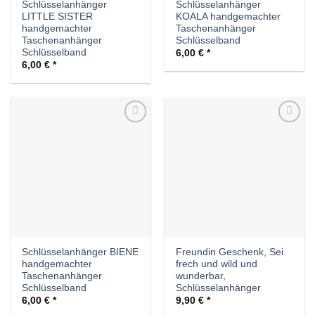
Schlüsselanhänger
Schlüsselanhänger
LITTLE SISTER
KOALA handgemachter
handgemachter
Taschenanhänger
Taschenanhänger
Schlüsselband
Schlüsselband
6,00
€
6,00
€
Auf die
Auf die
Wunschliste
Wunschliste
Schlüsselanhänger BIENE
Freundin Geschenk, Sei
handgemachter
frech und wild und
Taschenanhänger
wunderbar,
Schlüsselband
Schlüsselanhänger
6,00
€
9,90
€