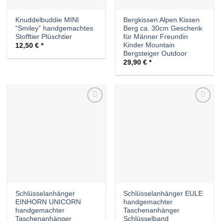
Knuddelbuddie MINI
Bergkissen Alpen Kissen
“Smiley” handgemachtes
Berg ca. 30cm Geschenk
Stofftier Plüschtier
für Männer Freundin
Kinder Mountain
12,50
€
Bergsteiger Outdoor
29,90
€
Auf die
Auf die
Wunschliste
Wunschliste
Schlüsselanhänger
Schlüsselanhänger EULE
EINHORN UNICORN
handgemachter
handgemachter
Taschenanhänger
Taschenanhänger
Schlüsselband