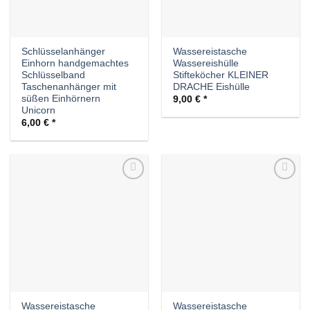
Schlüsselanhänger
Wassereistasche
Einhorn handgemachtes
Wassereishülle
Schlüsselband
Stifteköcher KLEINER
Taschenanhänger mit
DRACHE Eishülle
süßen Einhörnern
9,00
€
Unicorn
6,00
€
Auf die
Auf die
Wunschliste
Wunschliste
Wassereistasche
Wassereistasche