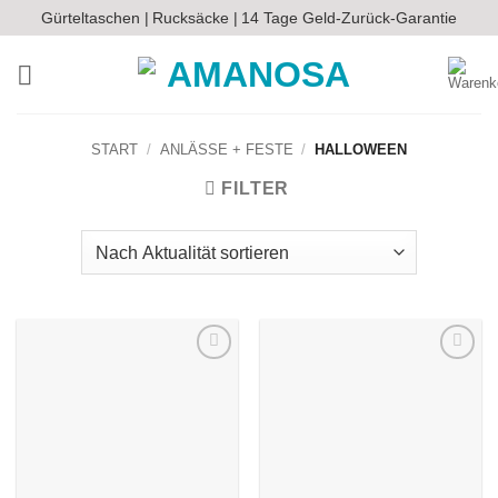
Zum
Gürteltaschen |
Rucksäcke |
14 Tage Geld-Zurück-Garantie
Inhalt
springen
START
/
ANLÄSSE + FESTE
/
HALLOWEEN
FILTER
Auf die
Auf die
Wunschliste
Wunschliste