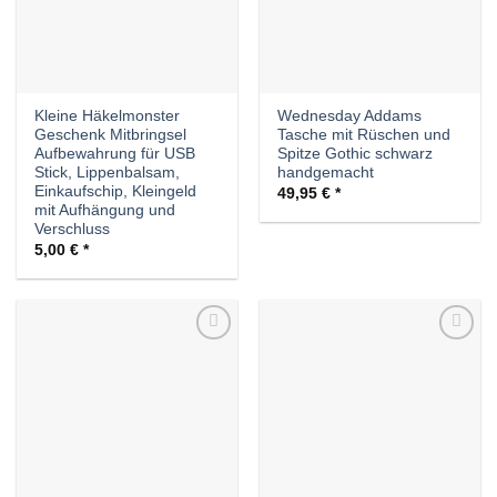
Kleine Häkelmonster
Wednesday Addams
Geschenk Mitbringsel
Tasche mit Rüschen und
Aufbewahrung für USB
Spitze Gothic schwarz
Stick, Lippenbalsam,
handgemacht
Einkaufschip, Kleingeld
49,95
€
mit Aufhängung und
Verschluss
5,00
€
Auf die
Auf die
Wunschliste
Wunschliste