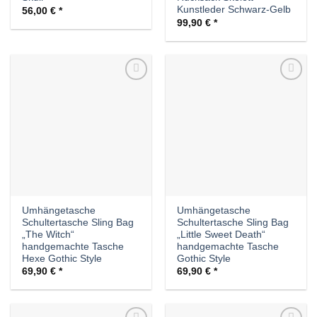
Kunstleder Schwarz-Gelb
56,00
€
99,90
€
Auf die
Auf die
Wunschliste
Wunschliste
Umhängetasche
Umhängetasche
Schultertasche Sling Bag
Schultertasche Sling Bag
„The Witch“
„Little Sweet Death“
handgemachte Tasche
handgemachte Tasche
Hexe Gothic Style
Gothic Style
69,90
€
69,90
€