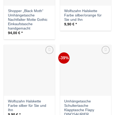
Shopper „Black Moth“
Wolfszahn Halskette
Umhängetasche
Farbe silber/orange für
Nachtfalter Motte Gothic
Sie und Ihn
Einkaufstasche
9,90
€
handgemacht
94,00
€
-39%
Auf die
Auf die
Wunschliste
Wunschliste
Wolfszahn Halskette
Umhängetasche
Farbe silber für Sie und
Schultertasche
Ihn
Klapptasche Flapy
DINOSAURIER
9,90
€