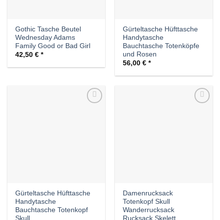
Gothic Tasche Beutel
Gürteltasche Hüfttasche
Wednesday Adams
Handytasche
Family Good or Bad Girl
Bauchtasche Totenköpfe
und Rosen
42,50
€
56,00
€
Auf die
Auf die
Wunschliste
Wunschliste
Gürteltasche Hüfttasche
Damenrucksack
Handytasche
Totenkopf Skull
Bauchtasche Totenkopf
Wanderrucksack
Skull
Rucksack Skelett