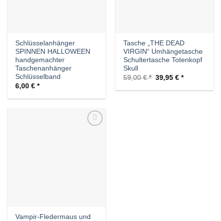
Schlüsselanhänger
Tasche „THE DEAD
SPINNEN HALLOWEEN
VIRGIN“ Umhängetasche
handgemachter
Schultertasche Totenkopf
Taschenanhänger
Skull
Schlüsselband
Ursprünglicher
Aktueller
59,00
€
39,95
€
Preis
Preis
6,00
€
war:
ist:
59,00 €
39,95 €.
Auf die
Wunschliste
Vampir-Fledermaus und