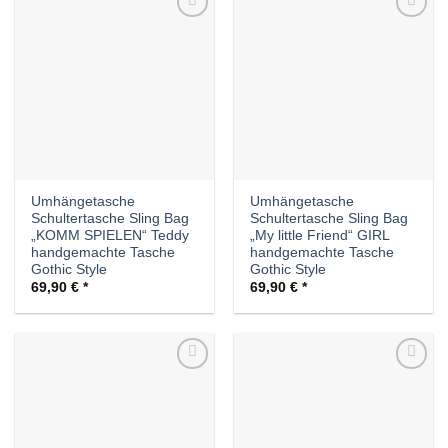
Auf die
Auf die
Wunschliste
Wunschliste
Umhängetasche
Umhängetasche
Schultertasche Sling Bag
Schultertasche Sling Bag
„KOMM SPIELEN“ Teddy
„My little Friend“ GIRL
handgemachte Tasche
handgemachte Tasche
Gothic Style
Gothic Style
69,90
€
69,90
€
Auf die
Auf die
Wunschliste
Wunschliste