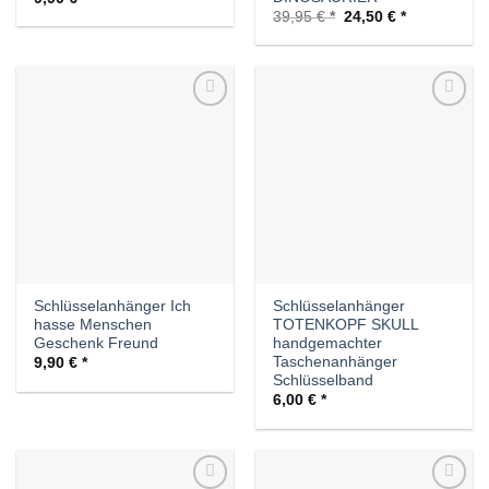
Ursprünglicher
Aktueller
39,95
€
24,50
€
Preis
Preis
war:
ist:
39,95 €
24,50 €.
Auf die
Auf die
Wunschliste
Wunschliste
Schlüsselanhänger Ich
Schlüsselanhänger
hasse Menschen
TOTENKOPF SKULL
Geschenk Freund
handgemachter
Taschenanhänger
9,90
€
Schlüsselband
6,00
€