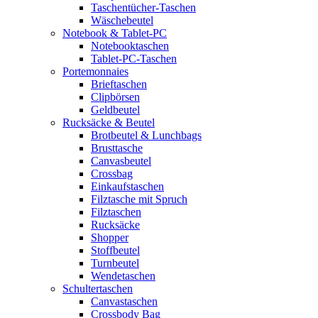
Taschentücher-Taschen
Wäschebeutel
Notebook & Tablet-PC
Notebooktaschen
Tablet-PC-Taschen
Portemonnaies
Brieftaschen
Clipbörsen
Geldbeutel
Rucksäcke & Beutel
Brotbeutel & Lunchbags
Brusttasche
Canvasbeutel
Crossbag
Einkaufstaschen
Filztasche mit Spruch
Filztaschen
Rucksäcke
Shopper
Stoffbeutel
Turnbeutel
Wendetaschen
Schultertaschen
Canvastaschen
Crossbody Bag