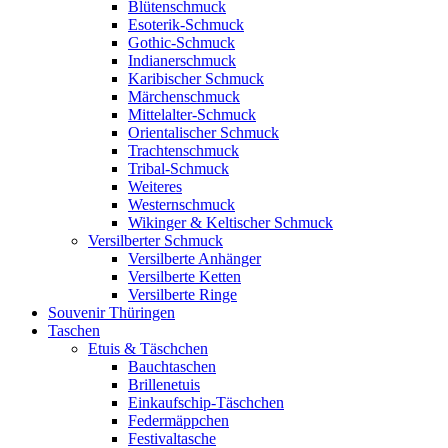
Blütenschmuck
Esoterik-Schmuck
Gothic-Schmuck
Indianerschmuck
Karibischer Schmuck
Märchenschmuck
Mittelalter-Schmuck
Orientalischer Schmuck
Trachtenschmuck
Tribal-Schmuck
Weiteres
Westernschmuck
Wikinger & Keltischer Schmuck
Versilberter Schmuck
Versilberte Anhänger
Versilberte Ketten
Versilberte Ringe
Souvenir Thüringen
Taschen
Etuis & Täschchen
Bauchtaschen
Brillenetuis
Einkaufschip-Täschchen
Federmäppchen
Festivaltasche