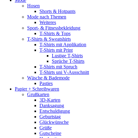
Mode
Hosen
Shorts & Hotpants
Mode nach Themen
Weiteres
Sport- & Fitnessbekleidung
T-Shirts & Tops
T-Shirts & Sweatshirts
T-Shirts mit Applikation
T-Shirts mit Print
Lustige T-Shirts
Sprüche T-Shirts
T-Shirts mit Spruch
T-Shirts uni V-Ausschnitt
Wäsche & Bademode
Pasties
Papier + Schreibwaren
Grußkarten
3D-Karten
Danksagung
Entschuldigung
Geburtstag
Glückwünsche
Grüße
Gutscheine