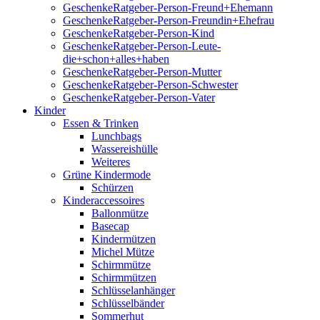
GeschenkeRatgeber-Person-Freund+Ehemann
GeschenkeRatgeber-Person-Freundin+Ehefrau
GeschenkeRatgeber-Person-Kind
GeschenkeRatgeber-Person-Leute-
die+schon+alles+haben
GeschenkeRatgeber-Person-Mutter
GeschenkeRatgeber-Person-Schwester
GeschenkeRatgeber-Person-Vater
Kinder
Essen & Trinken
Lunchbags
Wassereishülle
Weiteres
Grüne Kindermode
Schürzen
Kinderaccessoires
Ballonmütze
Basecap
Kindermützen
Michel Mütze
Schirmmütze
Schirmmützen
Schlüsselanhänger
Schlüsselbänder
Sommerhut