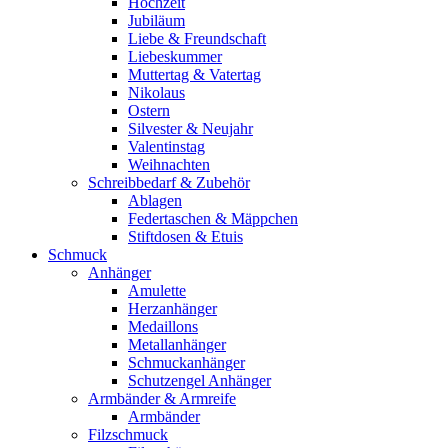
Hochzeit
Jubiläum
Liebe & Freundschaft
Liebeskummer
Muttertag & Vatertag
Nikolaus
Ostern
Silvester & Neujahr
Valentinstag
Weihnachten
Schreibbedarf & Zubehör
Ablagen
Federtaschen & Mäppchen
Stiftdosen & Etuis
Schmuck
Anhänger
Amulette
Herzanhänger
Medaillons
Metallanhänger
Schmuckanhänger
Schutzengel Anhänger
Armbänder & Armreife
Armbänder
Filzschmuck