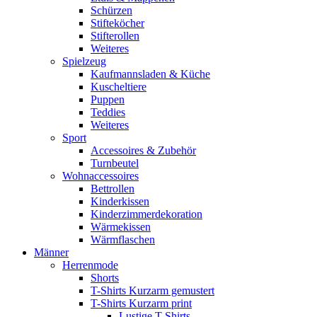
Schürzen
Stifteköcher
Stifterollen
Weiteres
Spielzeug
Kaufmannsladen & Küche
Kuscheltiere
Puppen
Teddies
Weiteres
Sport
Accessoires & Zubehör
Turnbeutel
Wohnaccessoires
Bettrollen
Kinderkissen
Kinderzimmerdekoration
Wärmekissen
Wärmflaschen
Männer
Herrenmode
Shorts
T-Shirts Kurzarm gemustert
T-Shirts Kurzarm print
Lustige T-Shirts