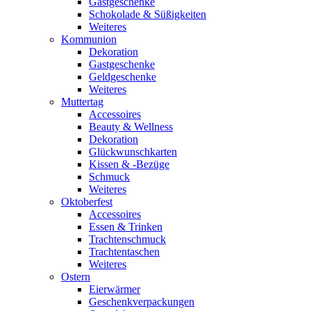
Gastgeschenke
Schokolade & Süßigkeiten
Weiteres
Kommunion
Dekoration
Gastgeschenke
Geldgeschenke
Weiteres
Muttertag
Accessoires
Beauty & Wellness
Dekoration
Glückwunschkarten
Kissen & -Bezüge
Schmuck
Weiteres
Oktoberfest
Accessoires
Essen & Trinken
Trachtenschmuck
Trachtentaschen
Weiteres
Ostern
Eierwärmer
Geschenkverpackungen