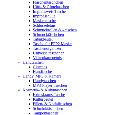
Flaschentäschchen
Hüft- & Gürteltaschen
Impfausweis Tasche
Impfpasshülle
Maskentasche
Schlüsseletuis
Schmuckrollen & - taschen
Schmucktäschchen
Tabakbeutel
Tasche für FFP2 Maske
Taschenorganizer
Universaltäschchen
Visitenkartenetuis
Handtaschen
Clutches
Handtasche
Handy, MP3 & Kamera
Handytaschen
MP3-Player-Taschen
Kosmetik- & Kulturtaschen
Krimskrams Tasche
Kulturbeutel
Pillen- & Notfalltaschen
Schminktäschchen
Tampontaschen