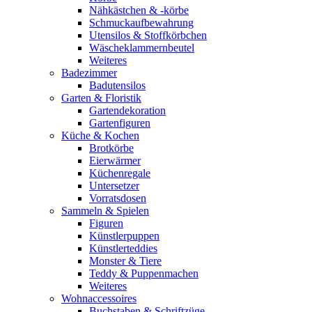
Nähkästchen & -körbe
Schmuckaufbewahrung
Utensilos & Stoffkörbchen
Wäscheklammernbeutel
Weiteres
Badezimmer
Badutensilos
Garten & Floristik
Gartendekoration
Gartenfiguren
Küche & Kochen
Brotkörbe
Eierwärmer
Küchenregale
Untersetzer
Vorratsdosen
Sammeln & Spielen
Figuren
Künstlerpuppen
Künstlerteddies
Monster & Tiere
Teddy & Puppenmachen
Weiteres
Wohnaccessoires
Buchstaben & Schriftzüge