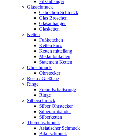
Filzanhänger
Glasschmuck
Cabochon Schmuck
Glas Broschen
Glasanhänger
Glasketten
Ketten
Fußkettchen
Ketten kurz
Ketten mittellang
Medaillonketten
Statement Ketten
Ohrschmuck
Ohrstecker
Resin / Gießharz
Ringe
Freundschaftsringe
Ringe
Silberschmuck
Silber Ohrstecker
Silberarmbänder
Silberketten
Themenschmuck
Asiatischer Schmuck
Bikerschmuck