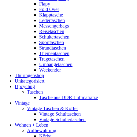
Flapy
Fold Over
Klapptasche
Ledertaschen
Messengerbags
Reisetaschen
Schultertaschen
Sporttaschen
Strandtaschen
Thementaschen
Tragetaschen
Umhängetaschen
Weekender
Thüringenshop
Unkategorisiert
Upcycling
Taschen
Tasche aus DDR Luftmatratze
Vintage
Vintage Taschen & Koffer
Vintage Schultaschen
Vintage Schultertaschen
Wohnen + Leben
Aufbewahrung
Körbe