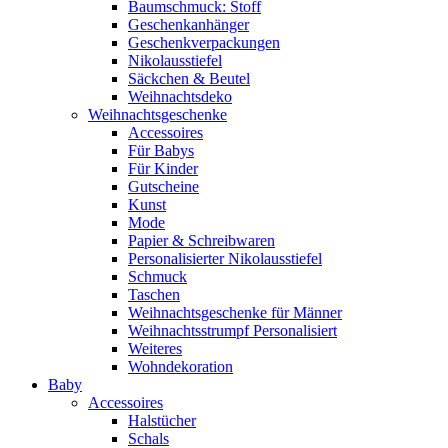
Baumschmuck: Stoff
Geschenkanhänger
Geschenkverpackungen
Nikolausstiefel
Säckchen & Beutel
Weihnachtsdeko
Weihnachtsgeschenke
Accessoires
Für Babys
Für Kinder
Gutscheine
Kunst
Mode
Papier & Schreibwaren
Personalisierter Nikolausstiefel
Schmuck
Taschen
Weihnachtsgeschenke für Männer
Weihnachtsstrumpf Personalisiert
Weiteres
Wohndekoration
Baby
Accessoires
Halstücher
Schals