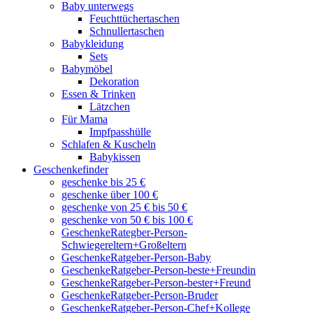
Baby unterwegs
Feuchttüchertaschen
Schnullertaschen
Babykleidung
Sets
Babymöbel
Dekoration
Essen & Trinken
Lätzchen
Für Mama
Impfpasshülle
Schlafen & Kuscheln
Babykissen
Geschenkefinder
geschenke bis 25 €
geschenke über 100 €
geschenke von 25 € bis 50 €
geschenke von 50 € bis 100 €
GeschenkeRategber-Person-
Schwiegereltern+Großeltern
GeschenkeRatgeber-Person-Baby
GeschenkeRatgeber-Person-beste+Freundin
GeschenkeRatgeber-Person-bester+Freund
GeschenkeRatgeber-Person-Bruder
GeschenkeRatgeber-Person-Chef+Kollege