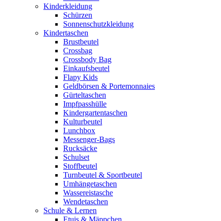
Kinderkleidung
Schürzen
Sonnenschutzkleidung
Kindertaschen
Brustbeutel
Crossbag
Crossbody Bag
Einkaufsbeutel
Flapy Kids
Geldbörsen & Portemonnaies
Gürteltaschen
Impfpasshülle
Kindergartentaschen
Kulturbeutel
Lunchbox
Messenger-Bags
Rucksäcke
Schulset
Stoffbeutel
Turnbeutel & Sportbeutel
Umhängetaschen
Wassereistasche
Wendetaschen
Schule & Lernen
Etuis & Mäppchen