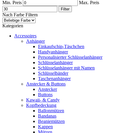
Min. Preis
Max. Preis
Filter
Nach Farbe Filtern
Kategorien
Accessoires
Anhänger
Einkaufschip-Täschchen
Handyanhänger
Personalisierter Schlüsselanhänger
Schlüsselanhänger
Schlüsselanhänger mit Namen
Schlüsselbänder
Taschenanhänger
Anstecker & Buttons
Anstecker
Buttons
Kawaii- & Candy
Kopfbedeckung
Ballonmützen
Bandanas
Beaniemützen
Kappen
Mützen