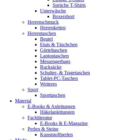
Sprüche T-Shirts
Unterwäsche
Boxershort
Herrenschmuck
Herrenketten
Herrentaschen
Beutel
Etuis & Täschchen
Gürteltaschen
Laptoptaschen
Messengerbags
Rucksäcke
Schulter- & Tragetaschen
Tablet-PC-Taschen
Weiteres
Sport
Sporttaschen
Material
E-Books & Anleitungen
Häkelanleitungen
Fachliteratur
E-Books & E-Magazine
Perlen & Steine
Kunststoffperlen