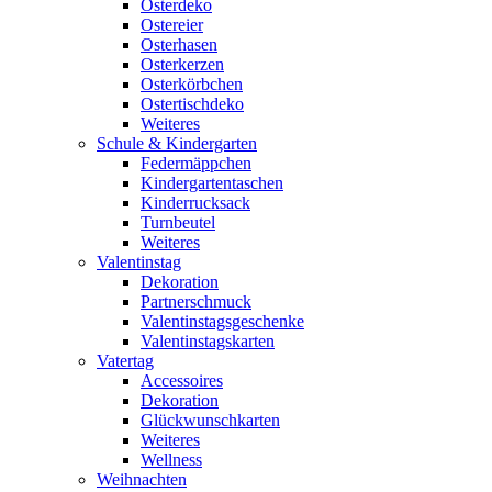
Osterdeko
Ostereier
Osterhasen
Osterkerzen
Osterkörbchen
Ostertischdeko
Weiteres
Schule & Kindergarten
Federmäppchen
Kindergartentaschen
Kinderrucksack
Turnbeutel
Weiteres
Valentinstag
Dekoration
Partnerschmuck
Valentinstagsgeschenke
Valentinstagskarten
Vatertag
Accessoires
Dekoration
Glückwunschkarten
Weiteres
Wellness
Weihnachten