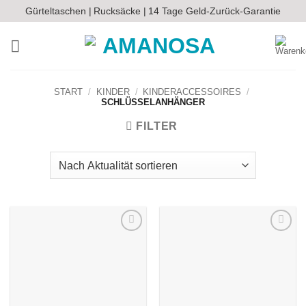
Zum
Gürteltaschen |
Rucksäcke |
14 Tage Geld-Zurück-Garantie
Inhalt
springen
START
/
KINDER
/
KINDERACCESSOIRES
/
SCHLÜSSELANHÄNGER
FILTER
Auf die
Auf die
Wunschliste
Wunschliste