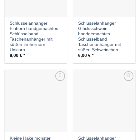
Schlüsselanhänger
Schlüsselanhänger
Einhorn handgemachtes
Glücksschwein
Schlüsselband
handgemachtes
Taschenanhänger mit
Schlüsselband
süßen Einhörnern
Taschenanhänger mit
Unicorn
süßen Schweinchen
6,00
€
6,00
€
Auf die
Auf die
Wunschliste
Wunschliste
Kleine Häkelmonster
Schlüsselanhänger