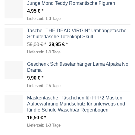
Junge Mond Teddy Romantische Figuren
4,95
€
Lieferzeit:
1-3 Tage
Tasche "THE DEAD VIRGIN" Umhängetasche
Schultertasche Totenkopf Skull
Ursprünglicher
Aktueller
59,00
€
39,95
€
Preis
Preis
Lieferzeit:
1-3 Tage
war:
ist:
59,00 €
39,95 €.
Geschenk Schlüsselanhänger Lama Alpaka No
Drama
9,90
€
Lieferzeit:
2-5 Tage
Maskentasche, Täschchen für FFP2 Masken,
Aufbewahrung Mundschutz für unterwegs und
für die Schule Waschbär Regenbogen
16,50
€
Lieferzeit:
1-3 Tage