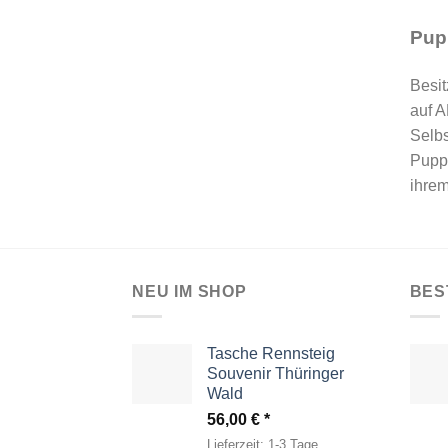
Pup
Besit
auf A
Selbs
Pupp
ihrem
NEU IM SHOP
BES
Tasche Rennsteig
Souvenir Thüringer
Wald
56,00
€
Lieferzeit:
1-3 Tage