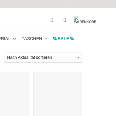
ERIAL
TASCHEN
% SALE %
Nach
Aktualität
ortiert
Auf die
Auf die
Wunschliste
Wunschliste