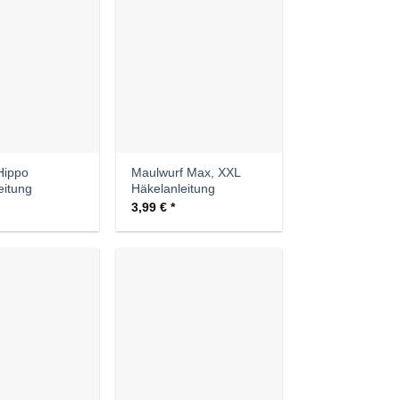
Auf die
Auf die
Wunschliste
Wunschliste
Hippo
Maulwurf Max, XXL
eitung
Häkelanleitung
3,99
€
Auf die
Auf die
Wunschliste
Wunschliste