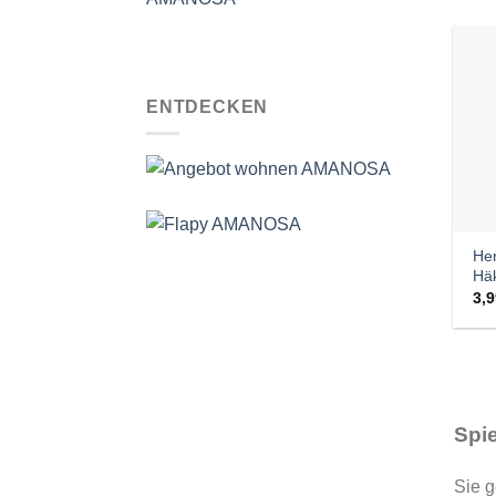
ENTDECKEN
Her
Häk
3,
Spie
Sie g