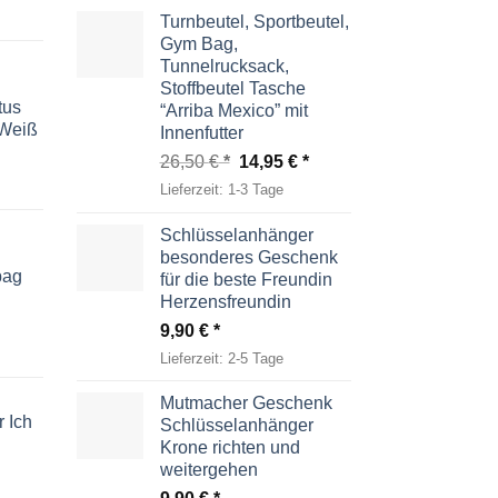
Turnbeutel, Sportbeutel,
Gym Bag,
Tunnelrucksack,
Stoffbeutel Tasche
tus
“Arriba Mexico” mit
-Weiß
Innenfutter
Ursprünglicher
Aktueller
26,50
€
14,95
€
Preis
Preis
Lieferzeit:
1-3 Tage
war:
ist:
26,50 €
14,95 €.
Schlüsselanhänger
besonderes Geschenk
bag
für die beste Freundin
Herzensfreundin
9,90
€
Lieferzeit:
2-5 Tage
Mutmacher Geschenk
 Ich
Schlüsselanhänger
Krone richten und
weitergehen