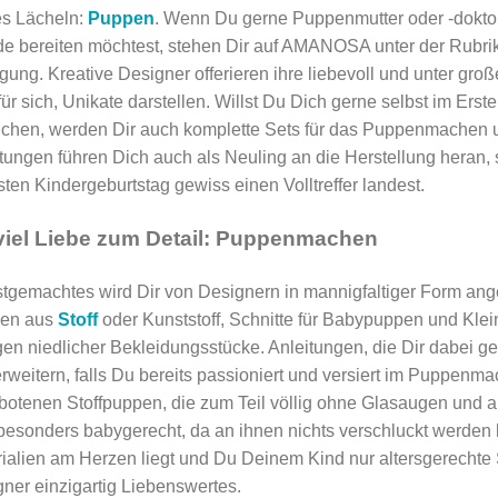
es Lächeln:
Puppen
. Wenn Du gerne Puppenmutter oder -doktor
e bereiten möchtest, stehen Dir auf AMANOSA unter der Rubri
gung. Kreative Designer offerieren ihre liebevoll und unter gr
für sich, Unikate darstellen. Willst Du Dich gerne selbst im Erst
chen, werden Dir auch komplette Sets für das Puppenmachen unt
tungen führen Dich auch als Neuling an die Herstellung heran
ten Kindergeburtstag gewiss einen Volltreffer landest.
 viel Liebe zum Detail: Puppenmachen
tgemachtes wird Dir von Designern in mannigfaltiger Form an
en aus
Stoff
oder Kunststoff, Schnitte für Babypuppen und Kle
gen niedlicher Bekleidungsstücke. Anleitungen, die Dir dabei g
rweitern, falls Du bereits passioniert und versiert im Puppenm
otenen Stoffpuppen, die zum Teil völlig ohne Glasaugen und a
besonders babygerecht, da an ihnen nichts verschluckt werden
ialien am Herzen liegt und Du Deinem Kind nur altersgerechte S
ner einzigartig Liebenswertes.