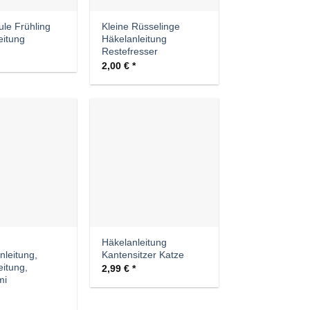
ule Frühling
Kleine Rüsselinge
eitung
Häkelanleitung
Restefresser
2,00
€
Auf die
Auf die
Wunschliste
Wunschliste
Häkelanleitung
leitung,
Kantensitzer Katze
eitung,
2,99
€
mi