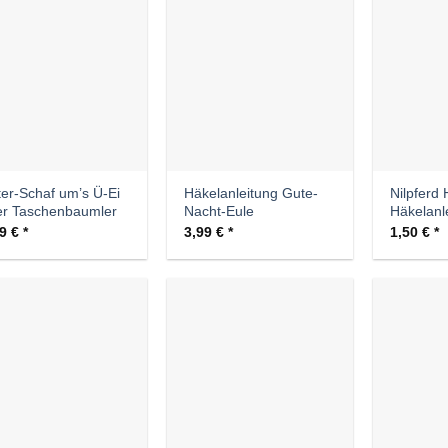
Auf die
Auf die
Wunschliste
Wunschliste
er-Schaf um’s Ü-Ei
Häkelanleitung Gute-
Nilpferd 
er Taschenbaumler
Nacht-Eule
Häkelanl
99
€
3,99
€
1,50
€
Auf die
Auf die
Wunschliste
Wunschliste