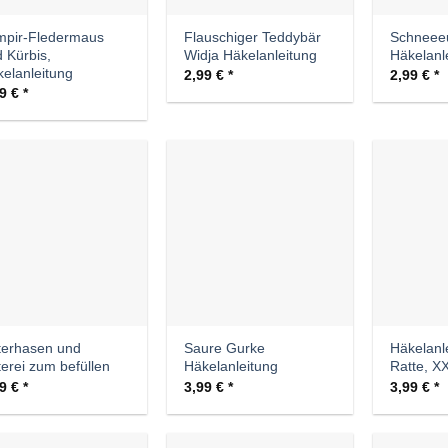
mpir-Fledermaus
Flauschiger Teddybär
Schneeeu
 Kürbis,
Widja Häkelanleitung
Häkelanl
elanleitung
2,99
€
2,99
€
99
€
Auf die
Auf die
Wunschliste
Wunschliste
terhasen und
Saure Gurke
Häkelanl
erei zum befüllen
Häkelanleitung
Ratte, X
99
€
3,99
€
3,99
€