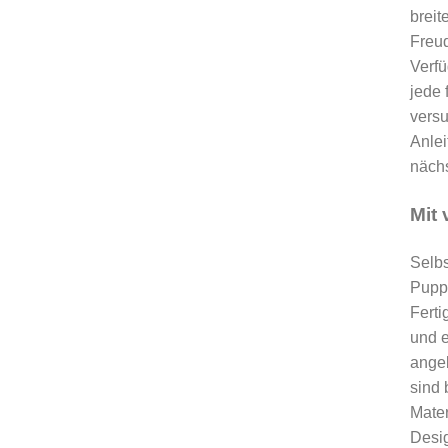
breit
Freud
Verfü
jede 
versu
Anlei
nächs
Mit
Selbs
Pupp
Ferti
und e
angeb
sind 
Mater
Desig