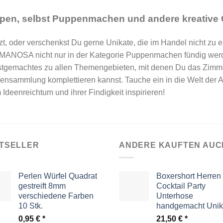
pen, selbst Puppenmachen und andere kreative
zt, oder verschenkst Du gerne Unikate, die im Handel nicht zu e
MANOSA nicht nur in der Kategorie Puppenmachen fündig werde
tgemachtes zu allen Themengebieten, mit denen Du das Zimme
ensammlung komplettieren kannst. Tauche ein in die Welt de
 Ideenreichtum und ihrer Findigkeit inspirieren!
TSELLER
ANDERE KAUFTEN AUC
Perlen Würfel Quadrat
Boxershort Herren
gestreift 8mm
Cocktail Party
verschiedene Farben
Unterhose
10 Stk.
handgemacht Unik
0,95
€
21,50
€