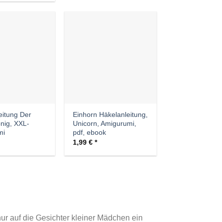
Auf die
Auf die
Wunschliste
Wunschliste
eitung Der
Einhorn Häkelanleitung,
nig, XXL-
Unicorn, Amigurumi,
mi
pdf, ebook
1,99
€
ur auf die Gesichter kleiner Mädchen ein