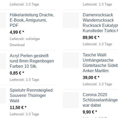
Lieferzeit:
1-3 Tage
Lieferzeit:
1-3 Tage
Häkelanleitung Drache,
Damenrucksack
E-Book, Amigurumi,
Wanderrucksack
PDF
Rucksack Eukalyp
Kunstleder Türkis
4,99
€
89,90
€
Lieferzeit:
sofortiger
Lieferzeit:
1-3 Tage
Download
Tasche Walli
Acryl Perlen gestreift
Umhängetasche
rund 8mm Regenbogen
Gürteltasche Side
Farben 10 Stk.
Anker Maritim
0,85
€
39,00
€
Lieferzeit:
1-3 Tage
Lieferzeit:
1-3 Tage
Spieluhr Rennsteiglied
Corona 2020
Souvenir Thüringer
Schlüsselanhänger
Wald
war dabei
11,50
€
9,90
€
Lieferzeit:
1-3 Tage