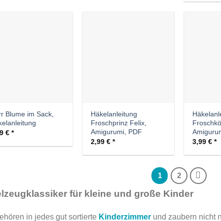
Auf die
Auf die
Wunschliste
Wunschliste
r Blume im Sack,
Häkelanleitung
Häkelanl
elanleitung
Froschprinz Felix,
Froschkö
Amigurumi, PDF
Amiguru
99
€
2,99
€
3,99
€
1
2
lzeugklassiker für kleine und große Kinder
ehören in jedes gut sortierte
Kinderzimmer
und zaubern nicht n