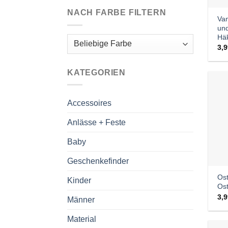
NACH FARBE FILTERN
Va
und
Häk
3,
KATEGORIEN
Accessoires
Anlässe + Feste
Baby
Geschenkefinder
Os
Kinder
Ost
3,
Männer
Material