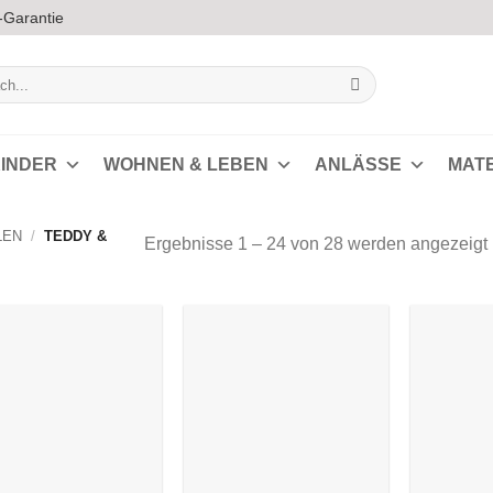
-Garantie
INDER
WOHNEN & LEBEN
ANLÄSSE
MAT
LEN
/
TEDDY &
Ergebnisse 1 – 24 von 28 werden angezeigt
s
Auf die
Auf die
Wunschliste
Wunschliste