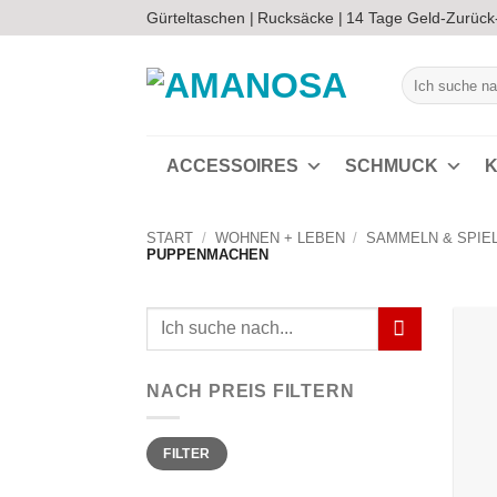
Zum
Gürteltaschen |
Rucksäcke |
14 Tage Geld-Zurück
Inhalt
springen
Suchen
nach:
ACCESSOIRES
SCHMUCK
K
START
/
WOHNEN + LEBEN
/
SAMMELN & SPIE
PUPPENMACHEN
Suchen
nach:
NACH PREIS FILTERN
Min.
Max.
FILTER
Preis
Preis