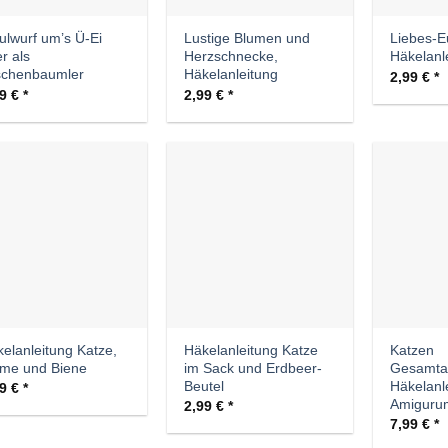
lwurf um’s Ü-Ei
Lustige Blumen und
Liebes-E
r als
Herzschnecke,
Häkelanl
schenbaumler
Häkelanleitung
2,99
€
49
€
2,99
€
Auf die
Auf die
Wunschliste
Wunschliste
elanleitung Katze,
Häkelanleitung Katze
Katzen
ume und Biene
im Sack und Erdbeer-
Gesamtan
Beutel
Häkelanl
99
€
Amiguru
2,99
€
7,99
€