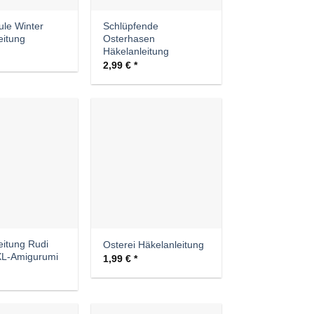
le Winter
Schlüpfende
eitung
Osterhasen
Häkelanleitung
2,99
€
Auf die
Auf die
Wunschliste
Wunschliste
eitung Rudi
Osterei Häkelanleitung
XL-Amigurumi
1,99
€