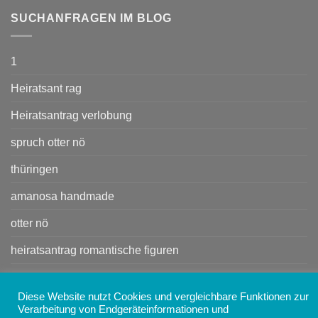
SUCHANFRAGEN IM BLOG
1
Heiratsant rag
Heiratsantrag verlobung
spruch otter nö
thüringen
amanosa handmade
otter nö
heiratsantrag romantische figuren
Kleine Handtasche
Diese Website nutzt Cookies und vergleichbare Funktionen zur
Handtasche
Verarbeitung von Endgeräteinformationen und