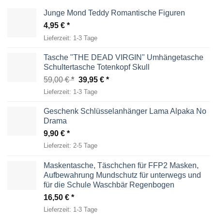
Junge Mond Teddy Romantische Figuren
4,95
€
Lieferzeit:
1-3 Tage
Tasche "THE DEAD VIRGIN" Umhängetasche
Schultertasche Totenkopf Skull
Ursprünglicher
Aktueller
59,00
€
39,95
€
Preis
Preis
Lieferzeit:
1-3 Tage
war:
ist:
59,00 €
39,95 €.
Geschenk Schlüsselanhänger Lama Alpaka No
Drama
9,90
€
Lieferzeit:
2-5 Tage
Maskentasche, Täschchen für FFP2 Masken,
Aufbewahrung Mundschutz für unterwegs und
für die Schule Waschbär Regenbogen
16,50
€
Lieferzeit:
1-3 Tage