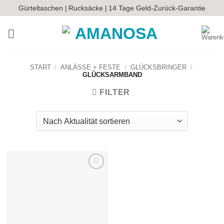
Zum
Gürteltaschen |
Rucksäcke |
14 Tage Geld-Zurück-Garantie
Inhalt
springen
START
/
ANLÄSSE + FESTE
/
GLÜCKSBRINGER
/
GLÜCKSARMBAND
FILTER
Auf die
Wunschliste