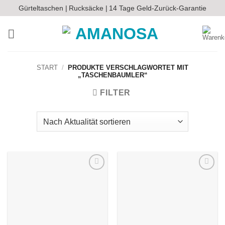
Zum
Gürteltaschen |
Rucksäcke |
14 Tage Geld-Zurück-Garantie
Inhalt
springen
START
/
PRODUKTE VERSCHLAGWORTET MIT
„TASCHENBAUMLER“
FILTER
Auf die
Auf die
Wunschliste
Wunschliste