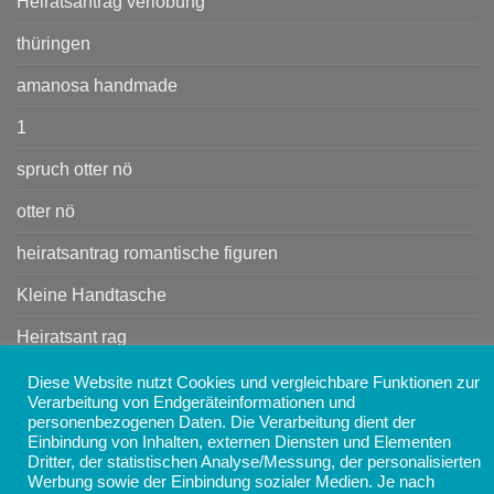
Heiratsantrag verlobung
thüringen
amanosa handmade
1
spruch otter nö
otter nö
heiratsantrag romantische figuren
Kleine Handtasche
Heiratsant rag
Handtasche
Diese Website nutzt Cookies und vergleichbare Funktionen zur
Verarbeitung von Endgeräteinformationen und
personenbezogenen Daten. Die Verarbeitung dient der
Einbindung von Inhalten, externen Diensten und Elementen
Copyright 2026 ©
AMANOSA - Schmuck, Taschen,
Dritter, der statistischen Analyse/Messung, der personalisierten
Accessoires und Geschenke online kaufen
Werbung sowie der Einbindung sozialer Medien. Je nach