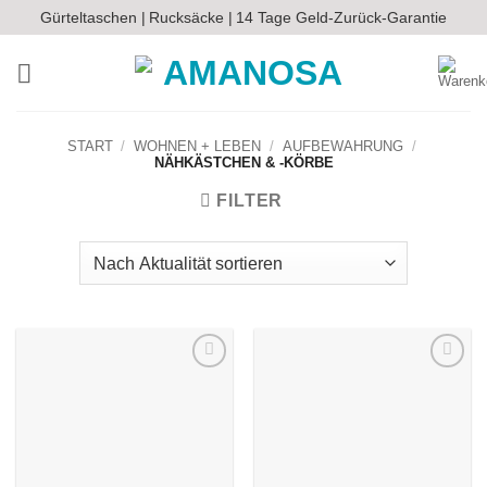
Zum
Gürteltaschen |
Rucksäcke |
14 Tage Geld-Zurück-Garantie
Inhalt
springen
START
/
WOHNEN + LEBEN
/
AUFBEWAHRUNG
/
NÄHKÄSTCHEN & -KÖRBE
FILTER
Auf die
Auf die
Wunschliste
Wunschliste