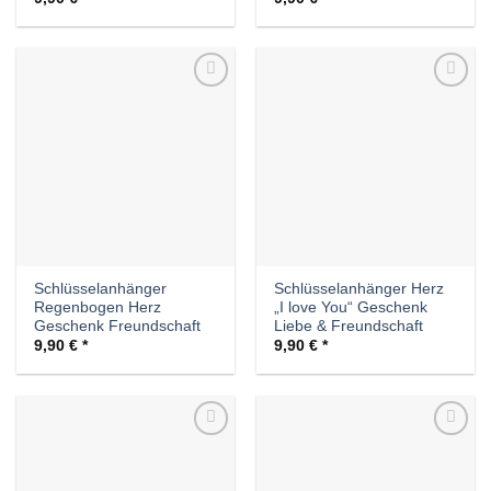
Auf die
Auf die
Wunschliste
Wunschliste
Schlüsselanhänger
Schlüsselanhänger Herz
Regenbogen Herz
„I love You“ Geschenk
Geschenk Freundschaft
Liebe & Freundschaft
9,90
€
9,90
€
Auf die
Auf die
Wunschliste
Wunschliste