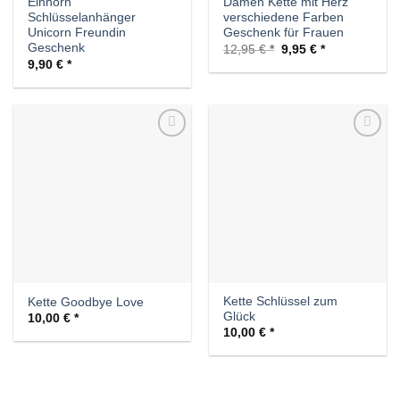
Einhorn
Damen Kette mit Herz
Schlüsselanhänger
verschiedene Farben
Unicorn Freundin
Geschenk für Frauen
Geschenk
Ursprünglicher
Aktueller
12,95
€
9,95
€
Preis
Preis
9,90
€
war:
ist:
12,95 €
9,95 €.
Auf die
Auf die
Wunschliste
Wunschliste
Kette Schlüssel zum
Kette Goodbye Love
Glück
10,00
€
10,00
€