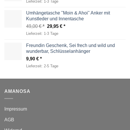
Lieferzeit:
1-3 Tage
Umhängetasche "Moin & Ahoi" Anker mit
Kunstleder und Innentasche
Ursprünglicher
Aktueller
49,00
€
29,95
€
Preis
Preis
Lieferzeit:
1-3 Tage
war:
ist:
49,00 €
29,95 €.
Freundin Geschenk, Sei frech und wild und
wunderbar, Schlüsselanhänger
9,90
€
Lieferzeit:
2-5 Tage
AMANOSA
Impressum
AGB