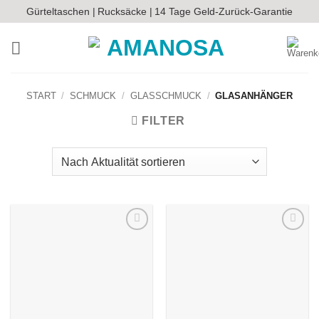
Zum
Gürteltaschen |
Rucksäcke |
14 Tage Geld-Zurück-Garantie
Inhalt
springen
START
/
SCHMUCK
/
GLASSCHMUCK
/
GLASANHÄNGER
FILTER
Auf die
Auf die
Wunschliste
Wunschliste