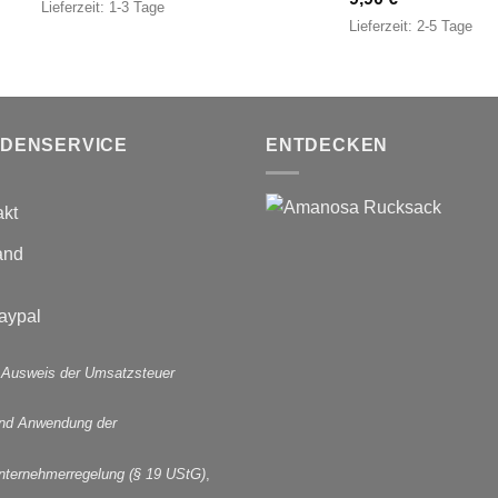
Lieferzeit:
1-3 Tage
Lieferzeit:
2-5 Tage
DENSERVICE
ENTDECKEN
akt
and
 Ausweis der Umsatzsteuer
und Anwendung der
nternehmerregelung (§ 19 UStG)
,