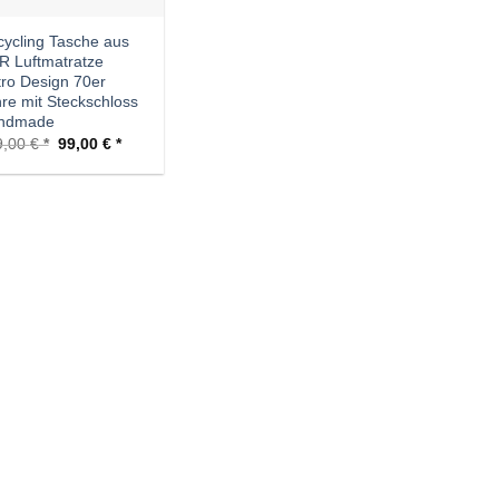
ycling Tasche aus
 Luftmatratze
ro Design 70er
re mit Steckschloss
ndmade
Ursprünglicher
Aktueller
9,00
€
99,00
€
Preis
Preis
war:
ist:
159,00 €
99,00 €.