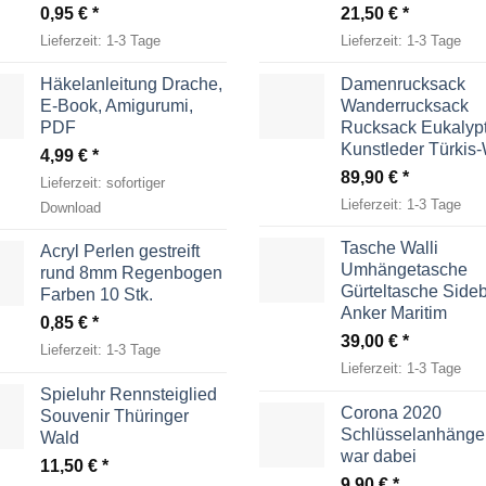
0,95
€
21,50
€
Lieferzeit:
1-3 Tage
Lieferzeit:
1-3 Tage
Häkelanleitung Drache,
Damenrucksack
E-Book, Amigurumi,
Wanderrucksack
PDF
Rucksack Eukalyp
Kunstleder Türkis
4,99
€
89,90
€
Lieferzeit:
sofortiger
Lieferzeit:
1-3 Tage
Download
Tasche Walli
Acryl Perlen gestreift
Umhängetasche
rund 8mm Regenbogen
Gürteltasche Side
Farben 10 Stk.
Anker Maritim
0,85
€
39,00
€
Lieferzeit:
1-3 Tage
Lieferzeit:
1-3 Tage
Spieluhr Rennsteiglied
Corona 2020
Souvenir Thüringer
Schlüsselanhänger
Wald
war dabei
11,50
€
9,90
€