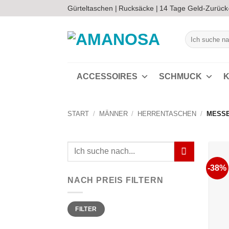
Zum
Gürteltaschen |
Rucksäcke |
14 Tage Geld-Zurück
Inhalt
springen
Suchen
nach:
ACCESSOIRES
SCHMUCK
K
START
/
MÄNNER
/
HERRENTASCHEN
/
MESS
Suchen
nach:
-38%
NACH PREIS FILTERN
Min.
Max.
FILTER
Preis
Preis