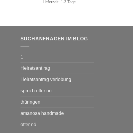
Lieferzeit:
1-3 Tage
SUCHANFRAGEN IM BLOG
1
Heiratsant rag
Heiratsantrag verlobung
spruch otter nö
thüringen
amanosa handmade
otter nö