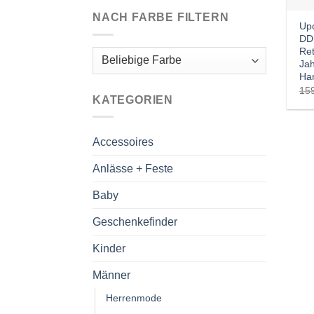
NACH FARBE FILTERN
Upc
DDR
Ret
Jah
Ha
15
KATEGORIEN
Accessoires
Anlässe + Feste
Baby
Geschenkefinder
Kinder
Männer
Herrenmode