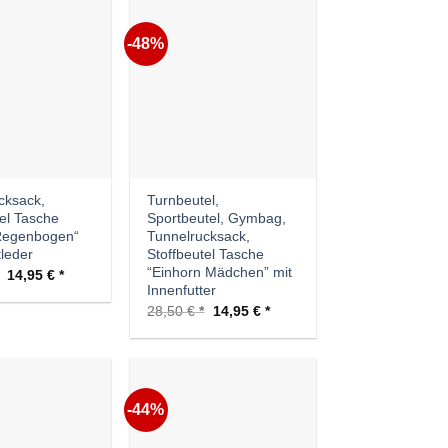
-48%
Auf die
Auf die
Wunschliste
Wunschliste
cksack,
Turnbeutel,
tel Tasche
Sportbeutel, Gymbag,
Regenbogen“
Tunnelrucksack,
tleder
Stoffbeutel Tasche
“Einhorn Mädchen” mit
Ursprünglicher
Aktueller
14,95
€
Preis
Preis
Innenfutter
war:
ist:
Ursprünglicher
Aktueller
28,50
€
14,95
€
28,50 €
14,95 €.
Preis
Preis
war:
ist:
28,50 €
14,95 €.
-44%
Auf die
Auf die
Wunschliste
Wunschliste