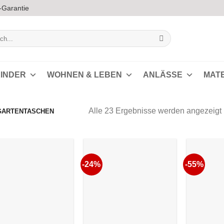
-Garantie
INDER
WOHNEN & LEBEN
ANLÄSSE
MAT
Alle 23 Ergebnisse werden angezeigt
GARTENTASCHEN
s
-24%
-55%
Auf die
Auf die
Wunschliste
Wunschliste