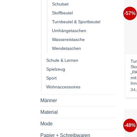
Schulset
Stoffbeutel
-57%
Turnbeutel & Sportbeutel
Umhängetaschen
Wassereistasche
Wendetaschen
Schule & Lernen
Tun
Sto
Spielzeug
„PA
mit
Sport
Inn
Wohnaccessoires
34
Männer
Material
Mode
-48%
Papier + Schreibwaren