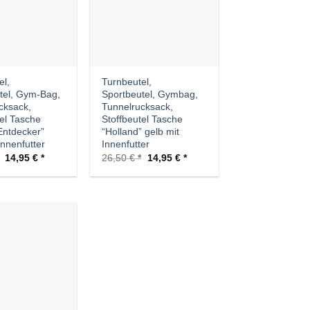
el,
Turnbeutel,
tel, Gym-Bag,
Sportbeutel, Gymbag,
cksack,
Tunnelrucksack,
tel Tasche
Stoffbeutel Tasche
Entdecker”
“Holland” gelb mit
Innenfutter
Innenfutter
Ursprünglicher
Aktueller
Ursprünglicher
Aktueller
14,95
€
26,50
€
14,95
€
Preis
Preis
Preis
Preis
war:
ist:
war:
ist:
26,50 €
14,95 €.
26,50 €
14,95 €.
Auf die
Wunschliste