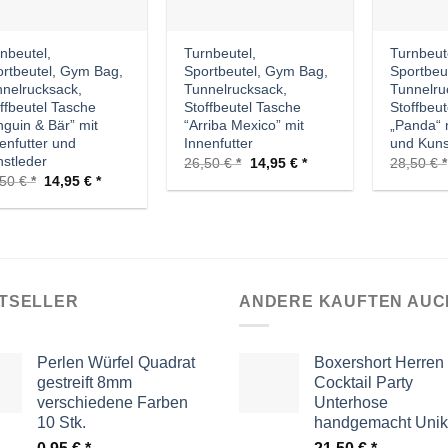
nbeutel,
Turnbeutel,
Turnbeut
rtbeutel, Gym Bag,
Sportbeutel, Gym Bag,
Sportbeu
nelrucksack,
Tunnelrucksack,
Tunnelru
ffbeutel Tasche
Stoffbeutel Tasche
Stoffbeu
nguin & Bär” mit
“Arriba Mexico” mit
„Panda“ m
enfutter und
Innenfutter
und Kuns
stleder
Ursprünglicher
Aktueller
26,50
€
14,95
€
28,50
€
Preis
Preis
Ursprünglicher
Aktueller
,50
€
14,95
€
war:
ist:
Preis
Preis
26,50 €
14,95 €.
war:
ist:
28,50 €
14,95 €.
TSELLER
ANDERE KAUFTEN AUC
Perlen Würfel Quadrat
Boxershort Herren
gestreift 8mm
Cocktail Party
verschiedene Farben
Unterhose
10 Stk.
handgemacht Unik