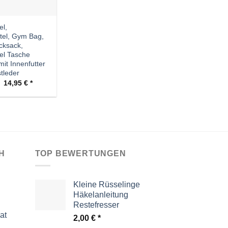
el,
tel, Gym Bag,
cksack,
tel Tasche
it Innenfutter
tleder
Ursprünglicher
Aktueller
14,95
€
Preis
Preis
war:
ist:
28,50 €
14,95 €.
H
TOP BEWERTUNGEN
Kleine Rüsselinge
Häkelanleitung
Restefresser
at
2,00
€