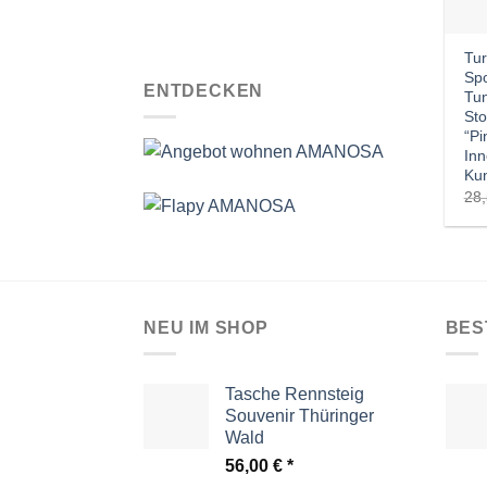
Tur
Spo
ENTDECKEN
Tun
Sto
“Pi
Inn
Kun
28
NEU IM SHOP
BES
Tasche Rennsteig
Souvenir Thüringer
Wald
56,00
€