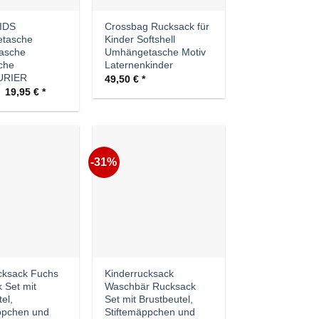
IDS
Crossbag Rucksack für
tasche
Kinder Softshell
tasche
Umhängetasche Motiv
che
Laternenkinder
URIER
49,50
€
Ursprünglicher
Aktueller
19,95
€
Preis
Preis
war:
ist:
44,50 €
19,95 €.
-31%
Auf die
Auf die
Wunschliste
Wunschliste
cksack Fuchs
Kinderrucksack
 Set mit
Waschbär Rucksack
el,
Set mit Brustbeutel,
ppchen und
Stiftemäppchen und