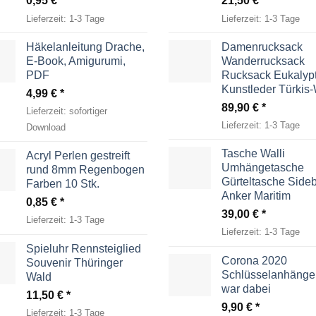
0,95
€
21,50
€
Lieferzeit:
1-3 Tage
Lieferzeit:
1-3 Tage
Häkelanleitung Drache,
Damenrucksack
E-Book, Amigurumi,
Wanderrucksack
PDF
Rucksack Eukalyp
Kunstleder Türkis
4,99
€
89,90
€
Lieferzeit:
sofortiger
Lieferzeit:
1-3 Tage
Download
Tasche Walli
Acryl Perlen gestreift
Umhängetasche
rund 8mm Regenbogen
Gürteltasche Side
Farben 10 Stk.
Anker Maritim
0,85
€
39,00
€
Lieferzeit:
1-3 Tage
Lieferzeit:
1-3 Tage
Spieluhr Rennsteiglied
Corona 2020
Souvenir Thüringer
Schlüsselanhänger
Wald
war dabei
11,50
€
9,90
€
Lieferzeit:
1-3 Tage