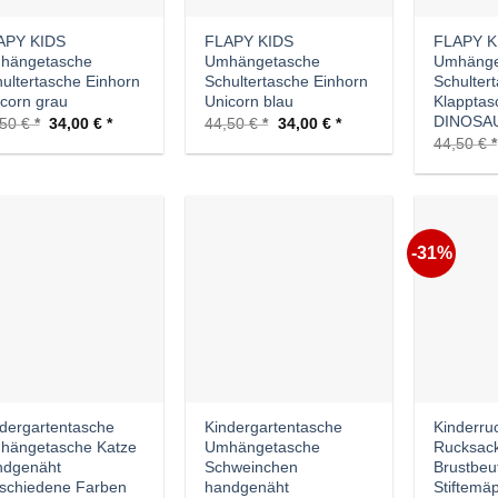
APY KIDS
FLAPY KIDS
FLAPY K
hängetasche
Umhängetasche
Umhänge
ultertasche Einhorn
Schultertasche Einhorn
Schulter
corn grau
Unicorn blau
Klapptas
DINOSA
Ursprünglicher
Aktueller
Ursprünglicher
Aktueller
,50
€
34,00
€
44,50
€
34,00
€
Preis
Preis
Preis
Preis
44,50
€
war:
ist:
war:
ist:
44,50 €
34,00 €.
44,50 €
34,00 €.
-31%
Auf die
Auf die
Wunschliste
Wunschliste
dergartentasche
Kindergartentasche
Kinderru
hängetasche Katze
Umhängetasche
Rucksack
ndgenäht
Schweinchen
Brustbeut
schiedene Farben
handgenäht
Stiftemä