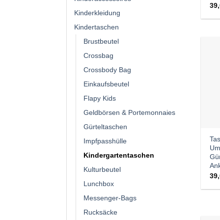
39
Kinderkleidung
Kindertaschen
Brustbeutel
Crossbag
Crossbody Bag
Einkaufsbeutel
Flapy Kids
Geldbörsen & Portemonnaies
Gürteltaschen
Tas
Impfpasshülle
Um
Kindergartentaschen
Gür
Ank
Kulturbeutel
39
Lunchbox
Messenger-Bags
Rucksäcke