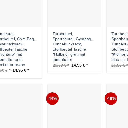
nbeutel,
Turnbeutel,
Turnbeut
rtbeutel, Gym Bag,
Sportbeutel, Gymbag,
Sportbeu
nelrucksack,
Tunnelrucksack,
Tunnelru
ffbeutel Tasche
Stoffbeutel Tasche
Stoffbeu
venture” mit
“Holland” grün mit
“Kleiner 
enfutter und
Innenfutter
blau mit 
stleder braun
Ursprünglicher
Aktueller
26,50
€
14,95
€
26,50
€
Preis
Preis
Ursprünglicher
Aktueller
,50
€
14,95
€
war:
ist:
Preis
Preis
26,50 €
14,95 €.
war:
ist:
28,50 €
14,95 €.
-44%
-48%
Auf die
Auf die
Wunschliste
Wunschliste