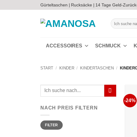
Zum
Gürteltaschen |
Rucksäcke |
14 Tage Geld-Zurück
Inhalt
springen
Suchen
nach:
ACCESSOIRES
SCHMUCK
K
START
/
KINDER
/
KINDERTASCHEN
/
KINDER
Suchen
nach:
-24%
NACH PREIS FILTERN
Min.
Max.
FILTER
Preis
Preis