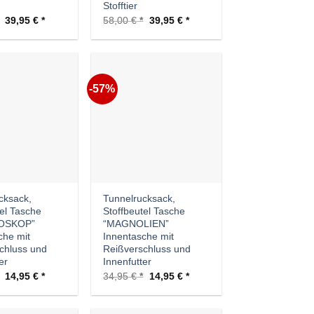
Stofftier
Ursprünglicher
Aktueller
Ursprünglicher
Aktueller
39,95
€
58,00
€
39,95
€
Preis
Preis
Preis
Preis
war:
ist:
war:
ist:
58,00 €
39,95 €.
58,00 €
39,95 €.
-57%
Auf die
Auf die
Wunschliste
Wunschliste
cksack,
Tunnelrucksack,
tel Tasche
Stoffbeutel Tasche
OSKOP”
“MAGNOLIEN”
che mit
Innentasche mit
chluss und
Reißverschluss und
er
Innenfutter
Ursprünglicher
Aktueller
Ursprünglicher
Aktueller
14,95
€
34,95
€
14,95
€
Preis
Preis
Preis
Preis
war:
ist:
war:
ist:
34,95 €
14,95 €.
34,95 €
14,95 €.