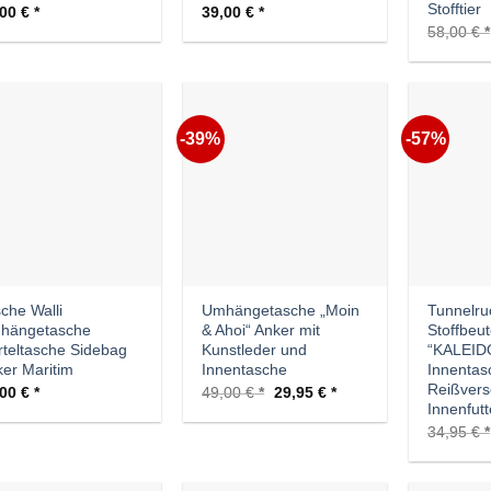
Stofftier
,00
€
39,00
€
58,00
€
-39%
-57%
Auf die
Auf die
Wunschliste
Wunschliste
che Walli
Umhängetasche „Moin
Tunnelru
hängetasche
& Ahoi“ Anker mit
Stoffbeu
teltasche Sidebag
Kunstleder und
“KALEID
er Maritim
Innentasche
Innentas
Reißvers
Ursprünglicher
Aktueller
,00
€
49,00
€
29,95
€
Preis
Preis
Innenfutt
war:
ist:
34,95
€
49,00 €
29,95 €.