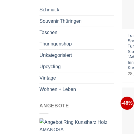
Schmuck
Souvenir Thüringen
Taschen
Tur
Spo
Thüringenshop
Tun
Sto
Unkategorisiert
“Ad
Inn
Upcycling
Kun
28
Vintage
Wohnen + Leben
-48%
ANGEBOTE