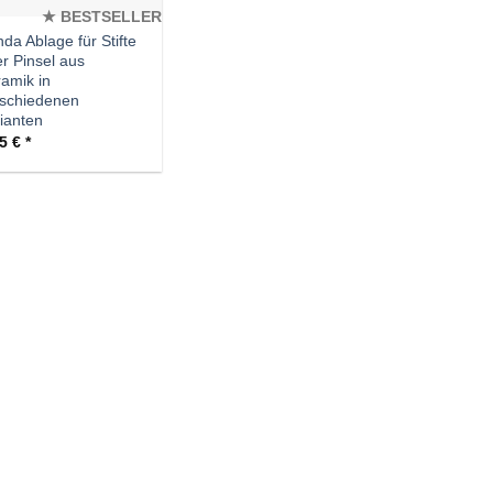
★ BESTSELLER
da Ablage für Stifte
r Pinsel aus
amik in
rschiedenen
ianten
95
€