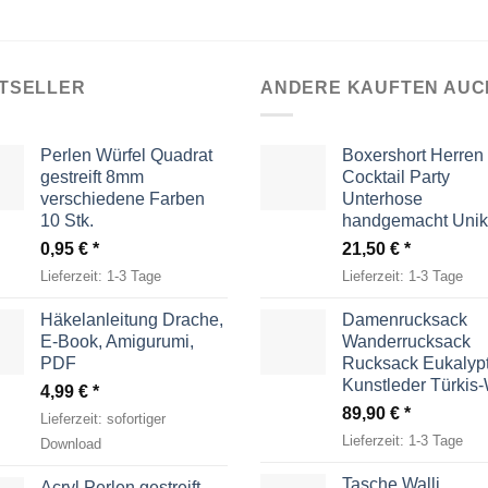
TSELLER
ANDERE KAUFTEN AUC
Perlen Würfel Quadrat
Boxershort Herren
gestreift 8mm
Cocktail Party
verschiedene Farben
Unterhose
10 Stk.
handgemacht Unik
0,95
€
21,50
€
Lieferzeit:
1-3 Tage
Lieferzeit:
1-3 Tage
Häkelanleitung Drache,
Damenrucksack
E-Book, Amigurumi,
Wanderrucksack
PDF
Rucksack Eukalyp
Kunstleder Türkis
4,99
€
89,90
€
Lieferzeit:
sofortiger
Lieferzeit:
1-3 Tage
Download
Tasche Walli
Acryl Perlen gestreift