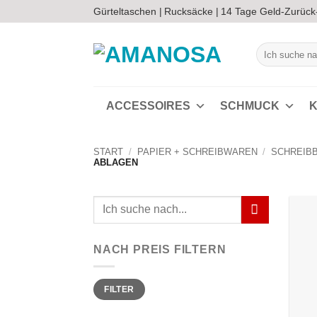
Zum
Gürteltaschen |
Rucksäcke |
14 Tage Geld-Zurück
Inhalt
springen
Suchen
nach:
ACCESSOIRES
SCHMUCK
K
START
/
PAPIER + SCHREIBWAREN
/
SCHREIB
ABLAGEN
Suchen
nach:
NACH PREIS FILTERN
Min.
Max.
FILTER
Preis
Preis