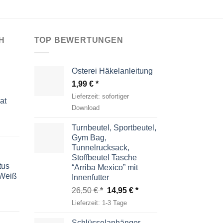
H
TOP BEWERTUNGEN
Osterei Häkelanleitung
1,99
€
Lieferzeit:
sofortiger
at
Download
Turnbeutel, Sportbeutel,
Gym Bag,
Tunnelrucksack,
Stoffbeutel Tasche
tus
“Arriba Mexico” mit
-Weiß
Innenfutter
Ursprünglicher
Aktueller
26,50
€
14,95
€
Preis
Preis
Lieferzeit:
1-3 Tage
war:
ist:
26,50 €
14,95 €.
Schlüsselanhänger