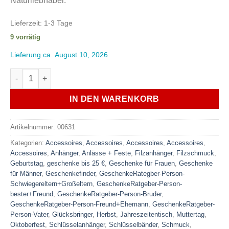
Naturliebhaber.
Lieferzeit:
1-3 Tage
9 vorrätig
Lieferung ca. August 10, 2026
Filz Schlüsselanhänger Hirsch Taschenanhänger Schlüsselb
IN DEN WARENKORB
Artikelnummer:
00631
Kategorien:
Accessoires
,
Accessoires
,
Accessoires
,
Accessoires
,
Accessoires
,
Anhänger
,
Anlässe + Feste
,
Filzanhänger
,
Filzschmuck
,
Geburtstag
,
geschenke bis 25 €
,
Geschenke für Frauen
,
Geschenke
für Männer
,
Geschenkefinder
,
GeschenkeRategber-Person-
Schwiegereltern+Großeltern
,
GeschenkeRatgeber-Person-
bester+Freund
,
GeschenkeRatgeber-Person-Bruder
,
GeschenkeRatgeber-Person-Freund+Ehemann
,
GeschenkeRatgeber-
Person-Vater
,
Glücksbringer
,
Herbst
,
Jahreszeitentisch
,
Muttertag
,
Oktoberfest
,
Schlüsselanhänger
,
Schlüsselbänder
,
Schmuck
,