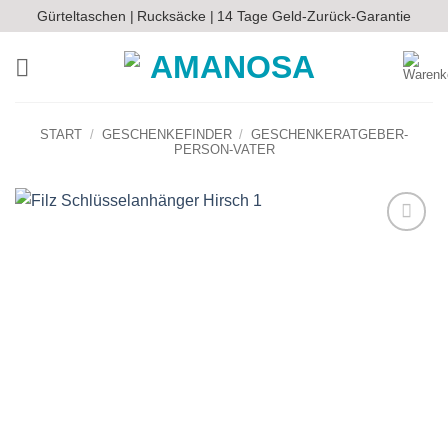
Zum
Gürteltaschen |
Rucksäcke |
14 Tage Geld-Zurück-Garantie
Inhalt
springen
START
/
GESCHENKEFINDER
/
GESCHENKERATGEBER-
PERSON-VATER
Auf die
Wunschliste