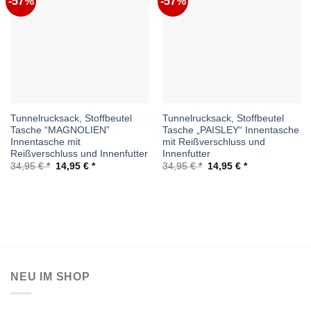
-57%
-57%
Auf die
Auf die
Wunschliste
Wunschliste
Tunnelrucksack, Stoffbeutel
Tunnelrucksack, Stoffbeutel
Tasche “MAGNOLIEN”
Tasche „PAISLEY“ Innentasche
Innentasche mit
mit Reißverschluss und
Reißverschluss und Innenfutter
Innenfutter
Ursprünglicher
Aktueller
Ursprünglicher
Aktueller
34,95
€
14,95
€
34,95
€
14,95
€
Preis
Preis
Preis
Preis
war:
ist:
war:
ist:
34,95 €
14,95 €.
34,95 €
14,95 €.
NEU IM SHOP