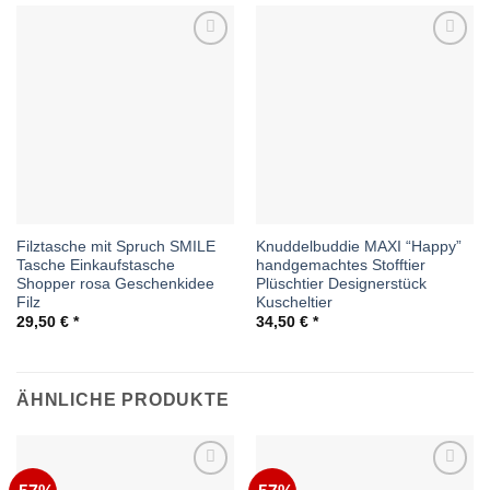
Auf die
Auf die
Wunschliste
Wunschliste
Filztasche mit Spruch SMILE
Knuddelbuddie MAXI “Happy”
Tasche Einkaufstasche
handgemachtes Stofftier
Shopper rosa Geschenkidee
Plüschtier Designerstück
Filz
Kuscheltier
29,50
€
34,50
€
ÄHNLICHE PRODUKTE