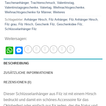
Taschenanhänger
,
Trachtenschmuck
,
Valentinstag
,
Valentinstagsgeschenke
,
Vatertag
,
Weihnachtsgeschenke
,
Weihnachtsgeschenke für Männer
,
Weiteres
Schlagwörter:
Anhänger Hirsch
,
Filz Anhänger
,
Filz Anhänger Hirsch
,
Filz grau
,
Filz Hirsch
,
Geschenk Filz
,
Geschenkidee Filz
,
Schlüsselanhänger Filz
Weitersagen:
WhatsApp
Messenger
BESCHREIBUNG
ZUSÄTZLICHE INFORMATIONEN
REZENSIONEN (0)
Dieser Schlüsselanhänger aus Filz ist mit einem Hirsch
bedruckt und damit ein schönes Accessoire für das
Oktoberfest oder einfach nur für jeden, der die Natur und