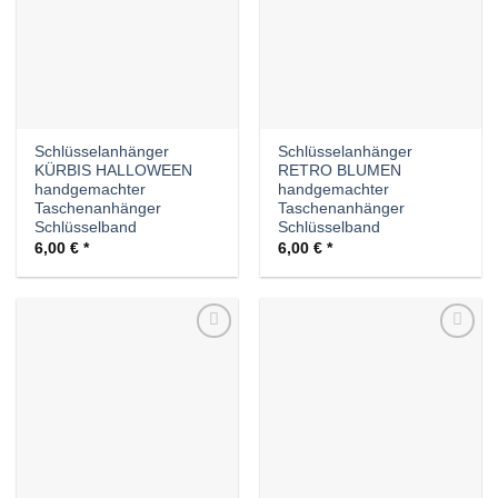
Schlüsselanhänger
Schlüsselanhänger
KÜRBIS HALLOWEEN
RETRO BLUMEN
handgemachter
handgemachter
Taschenanhänger
Taschenanhänger
Schlüsselband
Schlüsselband
6,00
€
6,00
€
Auf die
Auf die
Wunschliste
Wunschliste