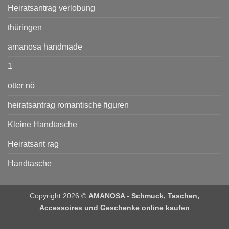
Heiratsantrag verlobung
thüringen
amanosa handmade
1
otter nö
heiratsantrag romantische figuren
Kleine Handtasche
Heiratsant rag
Handtasche
Copyright 2026 ©
AMANOSA - Schmuck, Taschen,
Accessoires und Geschenke online kaufen