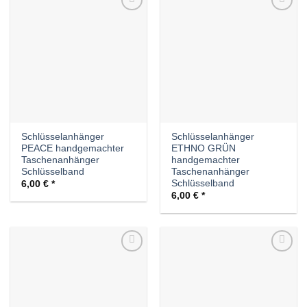
Auf die
Auf die
Wunschliste
Wunschliste
Schlüsselanhänger
Schlüsselanhänger
PEACE handgemachter
ETHNO GRÜN
Taschenanhänger
handgemachter
Schlüsselband
Taschenanhänger
Schlüsselband
6,00
€
6,00
€
Auf die
Auf die
Wunschliste
Wunschliste