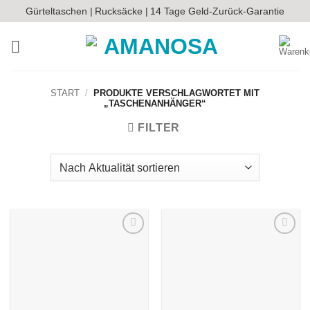
Zum
Gürteltaschen |
Rucksäcke |
14 Tage Geld-Zurück-Garantie
Inhalt
springen
START
/
PRODUKTE VERSCHLAGWORTET MIT
„TASCHENANHÄNGER“
FILTER
Auf die
Auf die
Wunschliste
Wunschliste