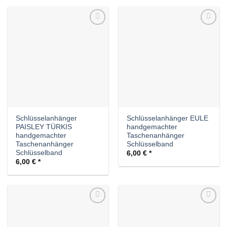
Auf die
Auf die
Wunschliste
Wunschliste
Schlüsselanhänger
Schlüsselanhänger EULE
PAISLEY TÜRKIS
handgemachter
handgemachter
Taschenanhänger
Taschenanhänger
Schlüsselband
Schlüsselband
6,00
€
6,00
€
Auf die
Auf die
Wunschliste
Wunschliste