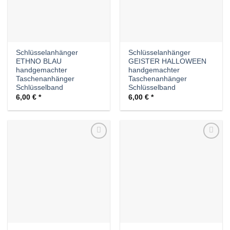
Schlüsselanhänger
Schlüsselanhänger
ETHNO BLAU
GEISTER HALLOWEEN
handgemachter
handgemachter
Taschenanhänger
Taschenanhänger
Schlüsselband
Schlüsselband
6,00
€
6,00
€
Auf die
Auf die
Wunschliste
Wunschliste