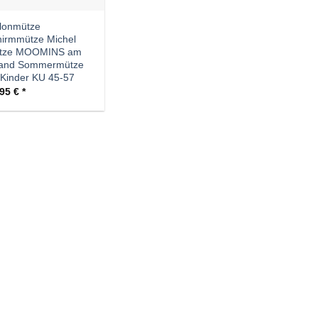
lonmütze
irmmütze Michel
tze MOOMINS am
rand Sommermütze
 Kinder KU 45-57
,95
€