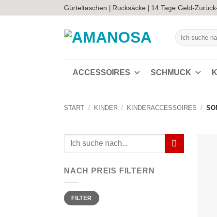
Zum
Gürteltaschen |
Rucksäcke |
14 Tage Geld-Zurück
Inhalt
springen
Suchen
nach:
ACCESSOIRES
SCHMUCK
K
START
/
KINDER
/
KINDERACCESSOIRES
/
SO
Suchen
nach:
NACH PREIS FILTERN
Min.
Max.
FILTER
Preis
Preis