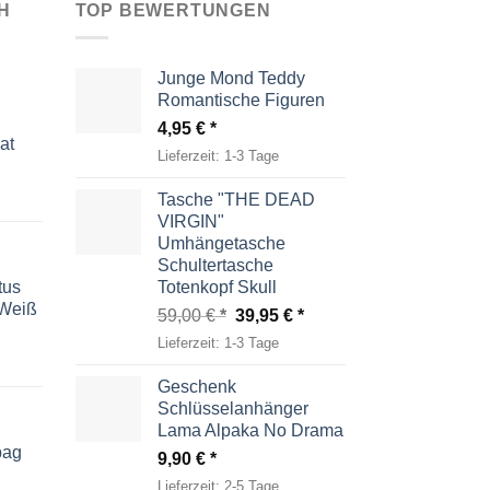
H
TOP BEWERTUNGEN
Junge Mond Teddy
Romantische Figuren
4,95
€
at
Lieferzeit:
1-3 Tage
Tasche "THE DEAD
VIRGIN"
Umhängetasche
Schultertasche
tus
Totenkopf Skull
-Weiß
Ursprünglicher
Aktueller
59,00
€
39,95
€
Preis
Preis
Lieferzeit:
1-3 Tage
war:
ist:
59,00 €
39,95 €.
Geschenk
Schlüsselanhänger
Lama Alpaka No Drama
bag
9,90
€
Lieferzeit:
2-5 Tage