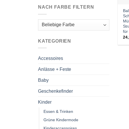
NACH FARBE FILTERN
Bal
Sch
Mü
St
für
24
KATEGORIEN
Accessoires
Anlässe + Feste
Baby
Geschenkefinder
Kinder
Essen & Trinken
Grüne Kindermode
Kinderaccessoires