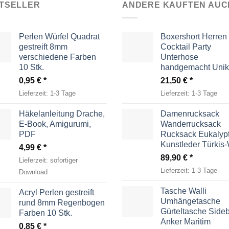
TSELLER
ANDERE KAUFTEN AUC
Perlen Würfel Quadrat
Boxershort Herren
gestreift 8mm
Cocktail Party
verschiedene Farben
Unterhose
10 Stk.
handgemacht Unik
0,95
€
21,50
€
Lieferzeit:
1-3 Tage
Lieferzeit:
1-3 Tage
Häkelanleitung Drache,
Damenrucksack
E-Book, Amigurumi,
Wanderrucksack
PDF
Rucksack Eukalyp
Kunstleder Türkis
4,99
€
89,90
€
Lieferzeit:
sofortiger
Lieferzeit:
1-3 Tage
Download
Tasche Walli
Acryl Perlen gestreift
Umhängetasche
rund 8mm Regenbogen
Gürteltasche Side
Farben 10 Stk.
Anker Maritim
0,85
€