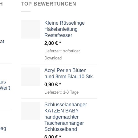
H
TOP BEWERTUNGEN
Kleine Rüsselinge
Häkelanleitung
Restefresser
at
2,00
€
Lieferzeit:
sofortiger
Download
Acryl Perlen Blüten
rund 8mm Blau 10 Stk.
tus
0,90
€
-Weiß
Lieferzeit:
1-3 Tage
Schlüsselanhänger
KATZEN BABY
handgemachter
Taschenanhänger
bag
Schlüsselband
6,00
€