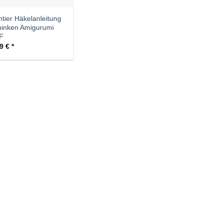
tier Häkelanleitung
hinken Amigurumi
F
99
€