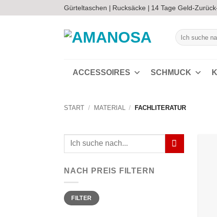
Zum
Gürteltaschen |
Rucksäcke |
14 Tage Geld-Zurück
Inhalt
springen
Suchen
nach:
ACCESSOIRES
SCHMUCK
K
START
/
MATERIAL
/
FACHLITERATUR
Suchen
nach:
NACH PREIS FILTERN
Min.
Max.
FILTER
Preis
Preis