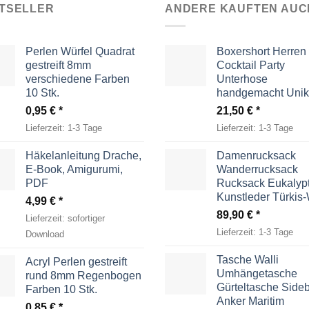
TSELLER
ANDERE KAUFTEN AUC
Perlen Würfel Quadrat
Boxershort Herren
gestreift 8mm
Cocktail Party
verschiedene Farben
Unterhose
10 Stk.
handgemacht Unik
0,95
€
21,50
€
Lieferzeit:
1-3 Tage
Lieferzeit:
1-3 Tage
Häkelanleitung Drache,
Damenrucksack
E-Book, Amigurumi,
Wanderrucksack
PDF
Rucksack Eukalyp
Kunstleder Türkis
4,99
€
89,90
€
Lieferzeit:
sofortiger
Lieferzeit:
1-3 Tage
Download
Tasche Walli
Acryl Perlen gestreift
Umhängetasche
rund 8mm Regenbogen
Gürteltasche Side
Farben 10 Stk.
Anker Maritim
0,85
€