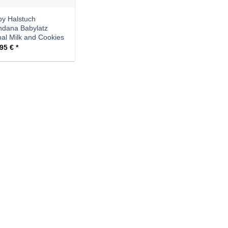
y Halstuch
ndana Babylatz
al Milk and Cookies
,95
€