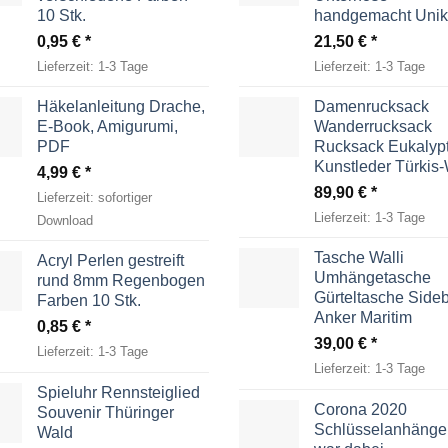
10 Stk.
handgemacht Unik
0,95
€
21,50
€
Lieferzeit:
1-3 Tage
Lieferzeit:
1-3 Tage
Häkelanleitung Drache,
Damenrucksack
E-Book, Amigurumi,
Wanderrucksack
PDF
Rucksack Eukalyp
Kunstleder Türkis
4,99
€
89,90
€
Lieferzeit:
sofortiger
Lieferzeit:
1-3 Tage
Download
Tasche Walli
Acryl Perlen gestreift
Umhängetasche
rund 8mm Regenbogen
Gürteltasche Side
Farben 10 Stk.
Anker Maritim
0,85
€
39,00
€
Lieferzeit:
1-3 Tage
Lieferzeit:
1-3 Tage
Spieluhr Rennsteiglied
Corona 2020
Souvenir Thüringer
Schlüsselanhänger
Wald