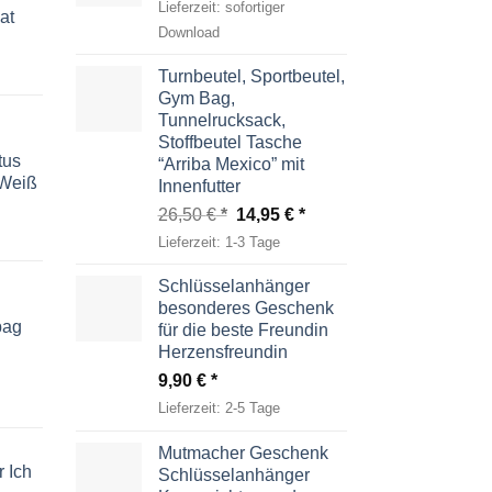
Lieferzeit:
sofortiger
at
Download
Turnbeutel, Sportbeutel,
Gym Bag,
Tunnelrucksack,
Stoffbeutel Tasche
tus
“Arriba Mexico” mit
-Weiß
Innenfutter
Ursprünglicher
Aktueller
26,50
€
14,95
€
Preis
Preis
Lieferzeit:
1-3 Tage
war:
ist:
26,50 €
14,95 €.
Schlüsselanhänger
besonderes Geschenk
bag
für die beste Freundin
Herzensfreundin
9,90
€
Lieferzeit:
2-5 Tage
Mutmacher Geschenk
 Ich
Schlüsselanhänger