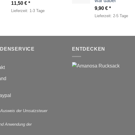
war dabei
11,50
€
9,90
€
Lieferzeit:
1-3 Tage
Lieferzeit:
2-5 Tage
DENSERVICE
ENTDECKEN
akt
and
 Ausweis der Umsatzsteuer
und Anwendung der