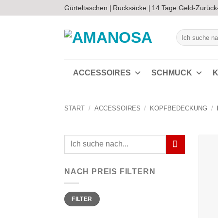
Zum
Gürteltaschen |
Rucksäcke |
14 Tage Geld-Zurück
Inhalt
springen
Suchen
nach:
ACCESSOIRES
SCHMUCK
K
START
/
ACCESSOIRES
/
KOPFBEDECKUNG
/
Suchen
nach:
NACH PREIS FILTERN
Min.
Max.
FILTER
Preis
Preis