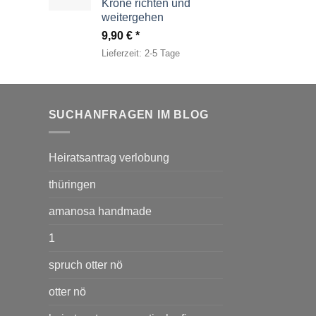
Krone richten und
weitergehen
9,90
€
Lieferzeit:
2-5 Tage
SUCHANFRAGEN IM BLOG
Heiratsantrag verlobung
thüringen
amanosa handmade
1
spruch otter nö
otter nö