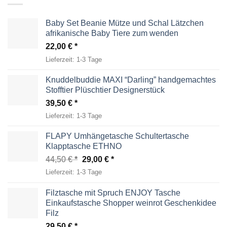
Baby Set Beanie Mütze und Schal Lätzchen
afrikanische Baby Tiere zum wenden
22,00
€
Lieferzeit:
1-3 Tage
Knuddelbuddie MAXI “Darling” handgemachtes
Stofftier Plüschtier Designerstück
39,50
€
Lieferzeit:
1-3 Tage
FLAPY Umhängetasche Schultertasche
Klapptasche ETHNO
Ursprünglicher
Aktueller
44,50
€
29,00
€
Preis
Preis
Lieferzeit:
1-3 Tage
war:
ist:
44,50 €
29,00 €.
Filztasche mit Spruch ENJOY Tasche
Einkaufstasche Shopper weinrot Geschenkidee
Filz
29,50
€