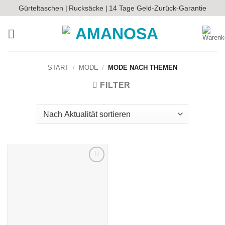
Zum
Gürteltaschen |
Rucksäcke |
14 Tage Geld-Zurück-Garantie
Inhalt
springen
START
/
MODE
/
MODE NACH THEMEN
FILTER
Auf die
Wunschliste