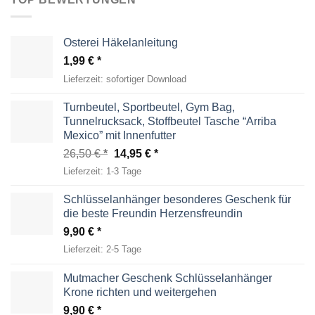
Osterei Häkelanleitung
1,99
€
Lieferzeit:
sofortiger Download
Turnbeutel, Sportbeutel, Gym Bag,
Tunnelrucksack, Stoffbeutel Tasche “Arriba
Mexico” mit Innenfutter
Ursprünglicher
Aktueller
26,50
€
14,95
€
Preis
Preis
Lieferzeit:
1-3 Tage
war:
ist:
26,50 €
14,95 €.
Schlüsselanhänger besonderes Geschenk für
die beste Freundin Herzensfreundin
9,90
€
Lieferzeit:
2-5 Tage
Mutmacher Geschenk Schlüsselanhänger
Krone richten und weitergehen
9,90
€