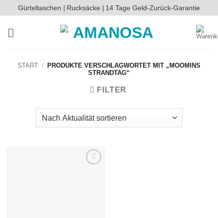
Zum
Gürteltaschen |
Rucksäcke |
14 Tage Geld-Zurück-Garantie
Inhalt
springen
START
/
PRODUKTE VERSCHLAGWORTET MIT „MOOMINS
STRANDTAG“
FILTER
Auf die
Wunschliste