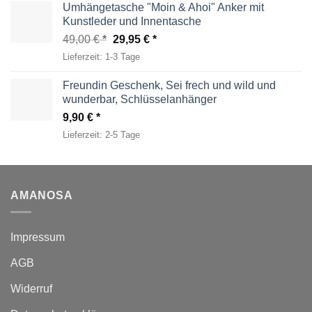
Umhängetasche "Moin & Ahoi" Anker mit
Kunstleder und Innentasche
Ursprünglicher
Aktueller
49,00
€
29,95
€
Preis
Preis
Lieferzeit:
1-3 Tage
war:
ist:
49,00 €
29,95 €.
Freundin Geschenk, Sei frech und wild und
wunderbar, Schlüsselanhänger
9,90
€
Lieferzeit:
2-5 Tage
AMANOSA
Impressum
AGB
Widerruf