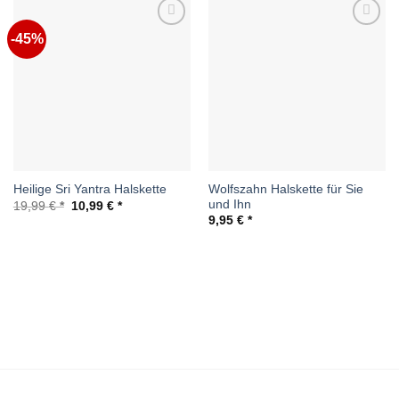
-45%
Auf die
Auf die
Wunschliste
Wunschliste
Wolfszahn Halskette für Sie
Heilige Sri Yantra Halskette
und Ihn
Ursprünglicher
Aktueller
19,99
€
10,99
€
Preis
Preis
9,95
€
war:
ist:
19,99 €
10,99 €.