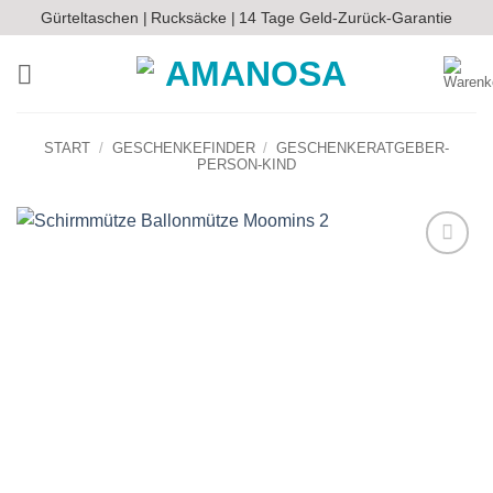
Zum
Gürteltaschen |
Rucksäcke |
14 Tage Geld-Zurück-Garantie
Inhalt
springen
START
/
GESCHENKEFINDER
/
GESCHENKERATGEBER-
PERSON-KIND
Auf die
Wunschliste