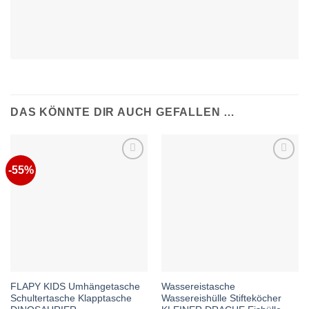
DAS KÖNNTE DIR AUCH GEFALLEN …
-55%
Auf die
Auf die
Wunschliste
Wunschliste
FLAPY KIDS Umhängetasche
Wassereistasche
Schultertasche Klapptasche
Wassereishülle Stifteköcher