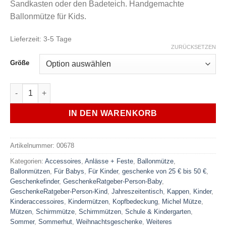
Sandkasten oder den Badeteich. Handgemachte
Ballonmütze für Kids.
Lieferzeit:
3-5 Tage
ZURÜCKSETZEN
Größe
Ballonmütze Schirmmütze Michel Mütze MOOMINS am Strand S
IN DEN WARENKORB
Artikelnummer:
00678
Kategorien:
Accessoires
,
Anlässe + Feste
,
Ballonmütze
,
Ballonmützen
,
Für Babys
,
Für Kinder
,
geschenke von 25 € bis 50 €
,
Geschenkefinder
,
GeschenkeRatgeber-Person-Baby
,
GeschenkeRatgeber-Person-Kind
,
Jahreszeitentisch
,
Kappen
,
Kinder
,
Kinderaccessoires
,
Kindermützen
,
Kopfbedeckung
,
Michel Mütze
,
Mützen
,
Schirmmütze
,
Schirmmützen
,
Schule & Kindergarten
,
Sommer
,
Sommerhut
,
Weihnachtsgeschenke
,
Weiteres