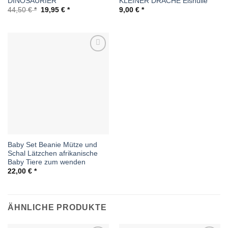
DINOSAURIER
KLEINER DRACHE Eishülle
Ursprünglicher
Aktueller
44,50
€
19,95
€
9,00
€
Preis
Preis
war:
ist:
44,50 €
19,95 €.
Auf die
Wunschliste
Baby Set Beanie Mütze und
Schal Lätzchen afrikanische
Baby Tiere zum wenden
22,00
€
ÄHNLICHE PRODUKTE