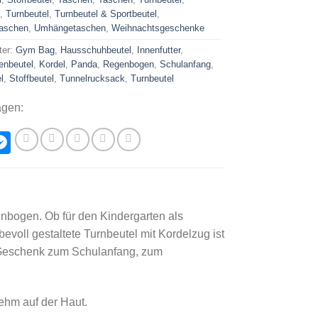
,
Turnbeutel
,
Turnbeutel & Sportbeutel
,
aschen
,
Umhängetaschen
,
Weihnachtsgeschenke
ter:
Gym Bag
,
Hausschuhbeutel
,
Innenfutter
,
enbeutel
,
Kordel
,
Panda
,
Regenbogen
,
Schulanfang
,
l
,
Stoffbeutel
,
Tunnelrucksack
,
Turnbeutel
agen:
hatsApp
Messenger
enbogen. Ob für den Kindergarten als
evoll gestaltete Turnbeutel mit Kordelzug ist
es Geschenk zum Schulanfang, zum
ehm auf der Haut.