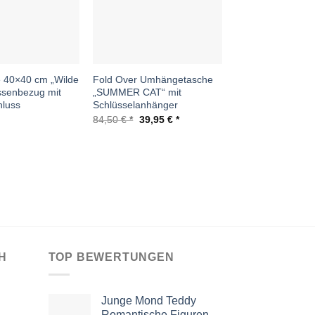
e 40×40 cm „Wilde
Fold Over Umhängetasche
925 Sterling Silb
issenbezug mit
„SUMMER CAT“ mit
Fußkette Herz
hluss
Schlüsselanhänger
16,99
€
Ursprünglicher
Aktueller
84,50
€
39,95
€
Preis
Preis
war:
ist:
84,50 €
39,95 €.
H
TOP BEWERTUNGEN
Junge Mond Teddy
Romantische Figuren