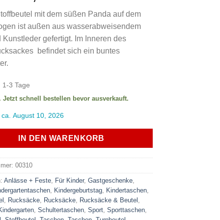
Preis
Preis
toffbeutel mit dem süßen Panda auf dem
war:
ist:
gen ist außen aus wasserabweisendem
28,50 €
14,95 €.
d Kunstleder gefertigt. Im Inneren des
cksackes befindet sich ein buntes
er.
:
1-3 Tage
. Jetzt schnell bestellen bevor ausverkauft.
 ca. August 10, 2026
IN DEN WARENKORB
mmer:
00310
n:
Anlässe + Feste
,
Für Kinder
,
Gastgeschenke
,
ndergartentaschen
,
Kindergeburtstag
,
Kindertaschen
,
el
,
Rucksäcke
,
Rucksäcke
,
Rucksäcke & Beutel
,
Kindergarten
,
Schultertaschen
,
Sport
,
Sporttaschen
,
l
,
Stoffbeutel
,
Taschen
,
Taschen
,
Turnbeutel
,