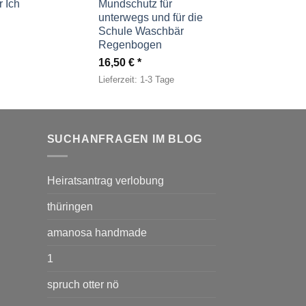
 Ich
Mundschutz für
unterwegs und für die
Schule Waschbär
Regenbogen
16,50
€
Lieferzeit:
1-3 Tage
SUCHANFRAGEN IM BLOG
Heiratsantrag verlobung
thüringen
amanosa handmade
1
spruch otter nö