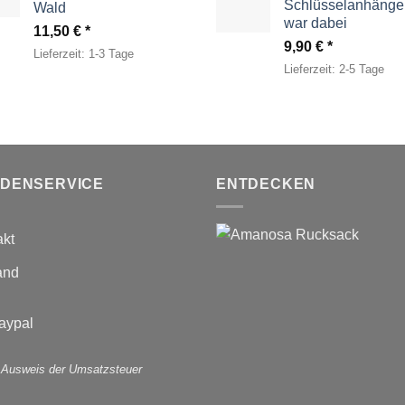
Schlüsselanhänger
Wald
war dabei
11,50
€
9,90
€
Lieferzeit:
1-3 Tage
Lieferzeit:
2-5 Tage
DENSERVICE
ENTDECKEN
akt
and
 Ausweis der Umsatzsteuer