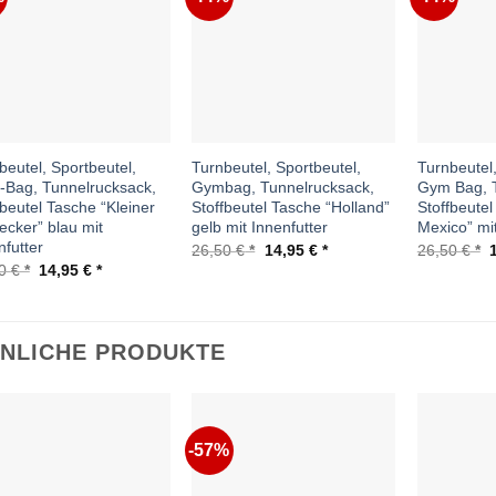
Auf die
Auf die
Wunschliste
Wunschliste
beutel, Sportbeutel,
Turnbeutel, Sportbeutel,
Turnbeutel,
Bag, Tunnelrucksack,
Gymbag, Tunnelrucksack,
Gym Bag, T
fbeutel Tasche “Kleiner
Stoffbeutel Tasche “Holland”
Stoffbeutel
ecker” blau mit
gelb mit Innenfutter
Mexico” mit
nfutter
Ursprünglicher
Aktueller
U
26,50
€
14,95
€
26,50
€
Preis
Preis
P
Ursprünglicher
Aktueller
50
€
14,95
€
war:
ist:
w
Preis
Preis
26,50 €
14,95 €.
2
war:
ist:
26,50 €
14,95 €.
NLICHE PRODUKTE
-57%
Auf die
Auf die
Wunschliste
Wunschliste