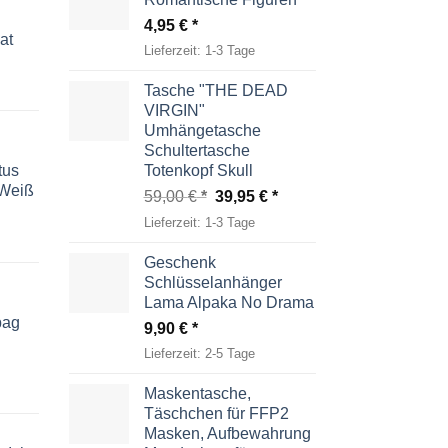
4,95
€
at
Lieferzeit:
1-3 Tage
Tasche "THE DEAD
VIRGIN"
Umhängetasche
Schultertasche
tus
Totenkopf Skull
-Weiß
Ursprünglicher
Aktueller
59,00
€
39,95
€
Preis
Preis
Lieferzeit:
1-3 Tage
war:
ist:
59,00 €
39,95 €.
Geschenk
Schlüsselanhänger
Lama Alpaka No Drama
bag
9,90
€
Lieferzeit:
2-5 Tage
Maskentasche,
Täschchen für FFP2
Masken, Aufbewahrung