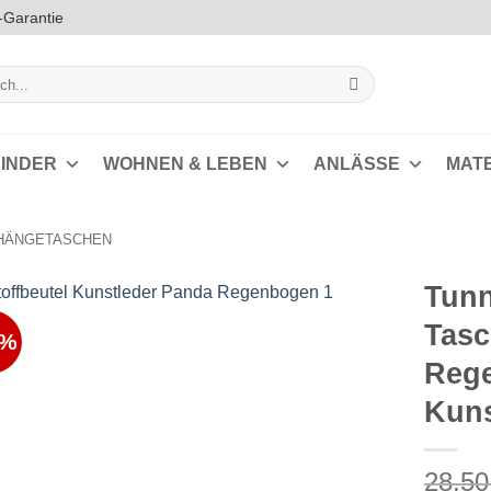
-Garantie
INDER
WOHNEN & LEBEN
ANLÄSSE
MAT
HÄNGETASCHEN
Tunn
Tasc
8%
Auf die
Reg
Wunschliste
Kuns
28,5