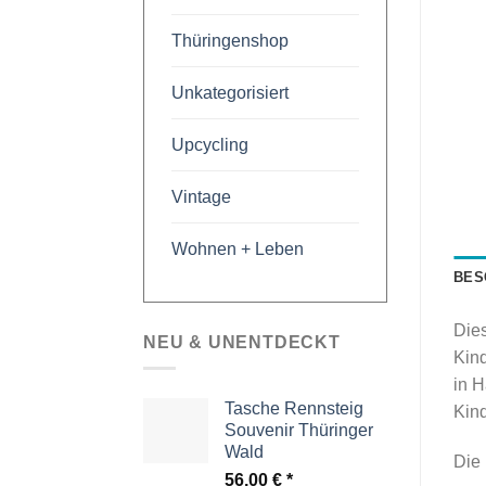
Thüringenshop
Unkategorisiert
Upcycling
Vintage
Wohnen + Leben
BES
Dies
NEU & UNENTDECKT
Kind
in H
Tasche Rennsteig
Kind
Souvenir Thüringer
Wald
Die 
56,00
€