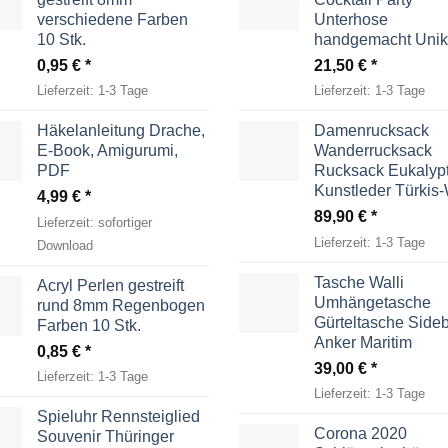
verschiedene Farben
Unterhose
10 Stk.
handgemacht Unik
0,95
€
21,50
€
Lieferzeit:
1-3 Tage
Lieferzeit:
1-3 Tage
Häkelanleitung Drache,
Damenrucksack
E-Book, Amigurumi,
Wanderrucksack
PDF
Rucksack Eukalyp
Kunstleder Türkis
4,99
€
89,90
€
Lieferzeit:
sofortiger
Lieferzeit:
1-3 Tage
Download
Tasche Walli
Acryl Perlen gestreift
Umhängetasche
rund 8mm Regenbogen
Gürteltasche Side
Farben 10 Stk.
Anker Maritim
0,85
€
39,00
€
Lieferzeit:
1-3 Tage
Lieferzeit:
1-3 Tage
Spieluhr Rennsteiglied
Corona 2020
Souvenir Thüringer