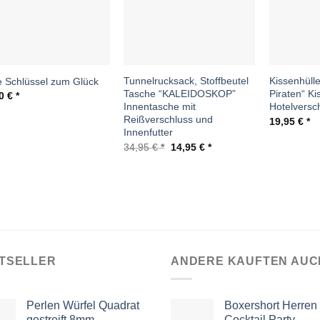
Tunnelrucksack, Stoffbeutel
Kissenhüll
e Schlüssel zum Glück
Tasche “KALEIDOSKOP”
Piraten“ K
00
€
Innentasche mit
Hotelversc
Reißverschluss und
19,95
€
Innenfutter
Ursprünglicher
Aktueller
34,95
€
14,95
€
Preis
Preis
war:
ist:
34,95 €
14,95 €.
TSELLER
ANDERE KAUFTEN AUC
Perlen Würfel Quadrat
Boxershort Herren
gestreift 8mm
Cocktail Party