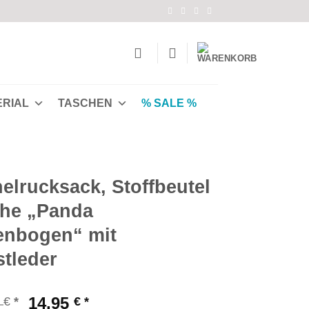
ERIAL
TASCHEN
% SALE %
elrucksack, Stoffbeutel
he „Panda
enbogen“ mit
tleder
Ursprünglicher
Aktueller
0
14,95
€
€