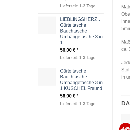
Lieferzeit:
1-3 Tage
Mate
Ober
LIEBLINGSHERZCHEN
Inn
Gürteltasche
5mm
Bauchtasche
Umhängetasche 3 in
Maß
1
ca.
56,00
€
Lieferzeit:
1-3 Tage
Jede
Stof
Gürteltasche
Bauchtasche
in u
Umhängetasche 3 in
1 KUSCHEL Freund
56,00
€
DA
Lieferzeit:
1-3 Tage
-44