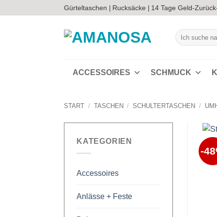
Zum
Gürteltaschen |
Rucksäcke |
14 Tage Geld-Zurück
Inhalt
springen
Suchen
nach:
ACCESSOIRES
SCHMUCK
K
START
/
TASCHEN
/
SCHULTERTASCHEN
/
UM
KATEGORIEN
-4
Accessoires
Anlässe + Feste