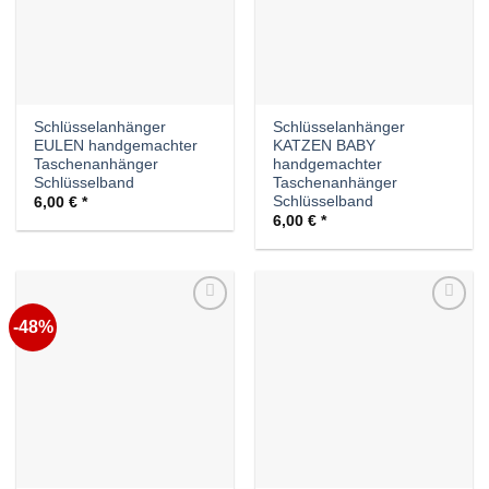
Schlüsselanhänger
Schlüsselanhänger
EULEN handgemachter
KATZEN BABY
Taschenanhänger
handgemachter
Schlüsselband
Taschenanhänger
Schlüsselband
6,00
€
6,00
€
-48%
Auf die
Auf die
Wunschliste
Wunschliste