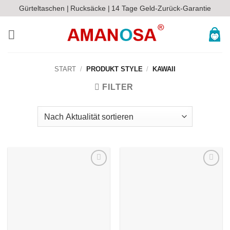
Zum
Gürteltaschen |
Rucksäcke |
14 Tage Geld-Zurück-Garantie
Inhalt
springen
START
/
PRODUKT STYLE
/
KAWAII
FILTER
Auf die
Auf die
Wunschliste
Wunschliste