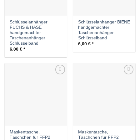
Schlüsselanhänger
Schlüsselanhänger BIENE
FUCHS & HASE
handgemachter
handgemachter
Taschenanhänger
Taschenanhänger
Schlüsselband
Schlüsselband
6,00
€
6,00
€
Auf die
Auf die
Wunschliste
Wunschliste
Maskentasche,
Maskentasche,
Täschchen für FFP2
Täschchen für FFP2