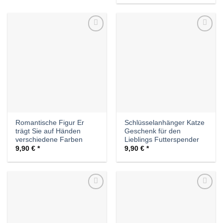
Auf die
Auf die
Wunschliste
Wunschliste
Romantische Figur Er
Schlüsselanhänger Katze
trägt Sie auf Händen
Geschenk für den
verschiedene Farben
Lieblings Futterspender
9,90
€
9,90
€
Auf die
Auf die
Wunschliste
Wunschliste