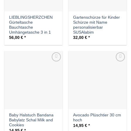
LIEBLINGSHERZCHEN
Gartenschürze für Kinder
Gürteltasche
Schürze mit Name
Bauchtasche
personalisierbar
Umhängetasche 3 in 1
SUSAlabim
56,00
€
32,00
€
Auf die
Auf die
Wunschliste
Wunschliste
Baby Halstuch Bandana
Avocado Plüschtier 30 cm
Babylatz Schal Milk and
hoch
Cookies
14,95
€
14,95
€