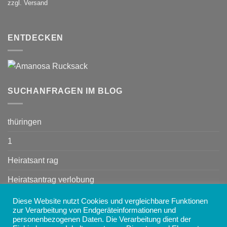
zzgl. Versand
ENTDECKEN
SUCHANFRAGEN IM BLOG
thüringen
1
Heiratsant rag
Heiratsantrag verlobung
spruch otter nö
Diese Website nutzt Cookies und vergleichbare Funktionen
zur Verarbeitung von Endgeräteinformationen und
amanosa handmade
personenbezogenen Daten. Die Verarbeitung dient der