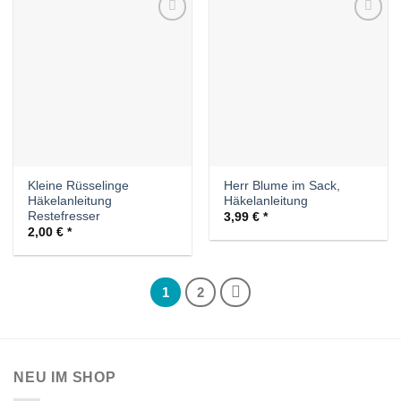
Auf die
Auf die
Wunschliste
Wunschliste
Kleine Rüsselinge
Herr Blume im Sack,
Häkelanleitung
Häkelanleitung
Restefresser
3,99
€
2,00
€
1
2
NEU IM SHOP