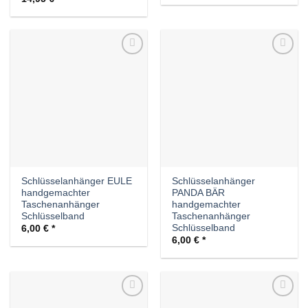
Auf die
Auf die
Wunschliste
Wunschliste
Schlüsselanhänger EULE
Schlüsselanhänger
handgemachter
PANDA BÄR
Taschenanhänger
handgemachter
Schlüsselband
Taschenanhänger
Schlüsselband
6,00
€
6,00
€
Auf die
Auf die