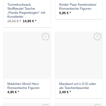
Tunnelrucksack,
Kinder Paar Kantensitzer
Stoffbeutel Tasche
Romantische Figuren
„Panda Regenbogen“ mit
5,95
€
Kunstleder
Ursprünglicher
Aktueller
28,50
€
14,95
€
Preis
Preis
war:
ist:
28,50 €
14,95 €.
Auf die
Auf die
Wunschliste
Wunschliste
Mädchen Mond Herz
Maulwurf um’s Ü-Ei oder
Romantische Figuren
als Taschenbaumler
4,95
€
2,49
€