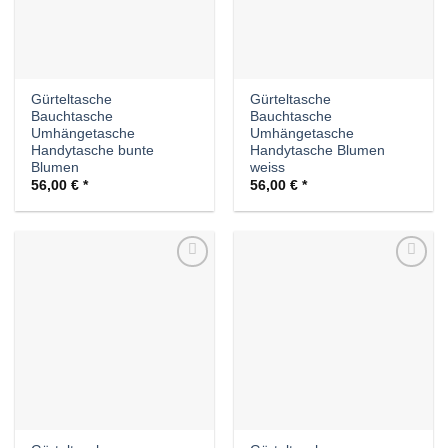
Gürteltasche
Gürteltasche
Bauchtasche
Bauchtasche
Umhängetasche
Umhängetasche
Handytasche bunte
Handytasche Blumen
Blumen
weiss
56,00
€
56,00
€
Auf die
Auf die
Wunschliste
Wunschliste