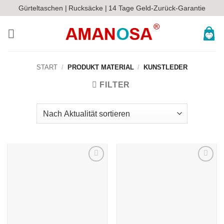
Zum
Gürteltaschen |
Rucksäcke |
14 Tage Geld-Zurück-Garantie
Inhalt
springen
START
/
PRODUKT MATERIAL
/
KUNSTLEDER
FILTER
Auf die
Auf die
Wunschliste
Wunschliste