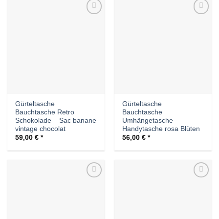
Auf die
Auf die
Wunschliste
Wunschliste
Gürteltasche
Gürteltasche
Bauchtasche Retro
Bauchtasche
Schokolade – Sac banane
Umhängetasche
vintage chocolat
Handytasche rosa Blüten
59,00
€
56,00
€
Auf die
Auf die
Wunschliste
Wunschliste