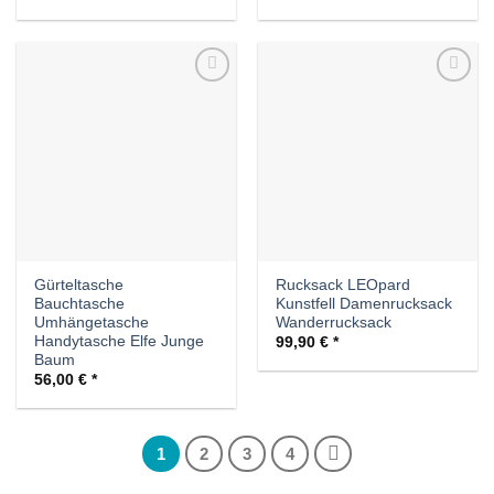
Auf die
Auf die
Wunschliste
Wunschliste
Gürteltasche
Rucksack LEOpard
Bauchtasche
Kunstfell Damenrucksack
Umhängetasche
Wanderrucksack
Handytasche Elfe Junge
99,90
€
Baum
56,00
€
1
2
3
4