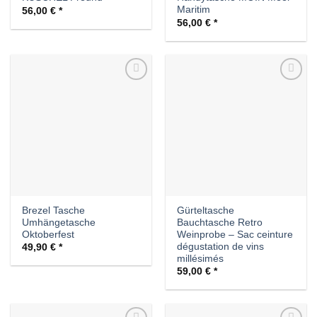
Maritim
56,00
€
56,00
€
Auf die
Auf die
Wunschliste
Wunschliste
Brezel Tasche
Gürteltasche
Umhängetasche
Bauchtasche Retro
Oktoberfest
Weinprobe – Sac ceinture
dégustation de vins
49,90
€
millésimés
59,00
€