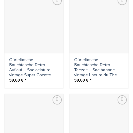
Auf die
Auf die
Wunschliste
Wunschliste
Gürteltasche
Gürteltasche
Bauchtasche Retro
Bauchtasche Retro
Auflauf – Sac ceinture
Teezeit – Sac banane
vintage Super Cocotte
vintage Lheure du The
59,00
€
59,00
€
Auf die
Auf die
Wunschliste
Wunschliste