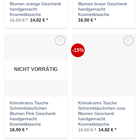
Blumen orange Geschenk
Blumen braun Geschenk
handgemacht
handgemacht
Kosmetiktasche
Kosmetiktasche
Ursprünglicher
Aktueller
16,50
€
14,02
€
16,50
€
Preis
Preis
war:
ist:
16,50 €
14,02 €.
-15%
Auf die
Auf die
Wunschliste
Wunschliste
NICHT VORRÄTIG
Krimskrams Tasche
Krimskrams Tasche
Schminktäschchen
Schminktäschchen rosa
Blumen Pink Geschenk
Blumen Geschenk
handgemacht
handgemacht
Kosmetiktasche
Kosmetiktasche
Ursprünglicher
Aktueller
16,50
€
16,50
€
14,02
€
Preis
Preis
war:
ist: