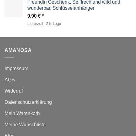
49,00 €
29,95 €.
Freundin Geschenk, Sei frech und wild und
wunderbar, Schlüsselanhänger
9,90
€
Lieferzeit:
2-5 Tage
AMANOSA
Impressum
AGB
Widerruf
Datenschutzerklärung
Mein Warenkorb
Meine Wunschliste
Blog