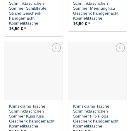
Schminktäschchen
Schminktäschchen
Sommer Schildkröte
Sommer Meerjungfrau
Strand Geschenk
Geschenk handgemacht
handgemacht
Kosmetiktasche
Kosmetiktasche
16,50
€
16,50
€
Auf die
Auf die
Wunschliste
Wunschliste
Krimskrams Tasche
Krimskrams Tasche
Schminktäschchen
Schminktäschchen
Sommer Kuss Kiss
Sommer Flip Flops
Geschenk handgemacht
Geschenk handgemacht
Kosmetiktasche
Kosmetiktasche