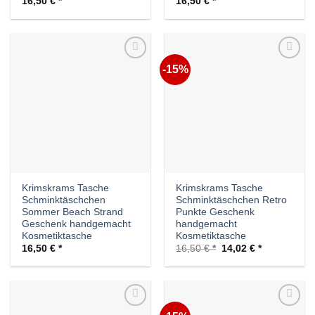
16,50
€
16,50
€
-15%
Auf die
Auf die
Wunschliste
Wunschliste
Krimskrams Tasche
Krimskrams Tasche
Schminktäschchen
Schminktäschchen Retro
Sommer Beach Strand
Punkte Geschenk
Geschenk handgemacht
handgemacht
Kosmetiktasche
Kosmetiktasche
Ursprünglicher
Aktueller
16,50
€
16,50
€
14,02
€
Preis
Preis
war:
ist:
16,50 €
14,02 €.