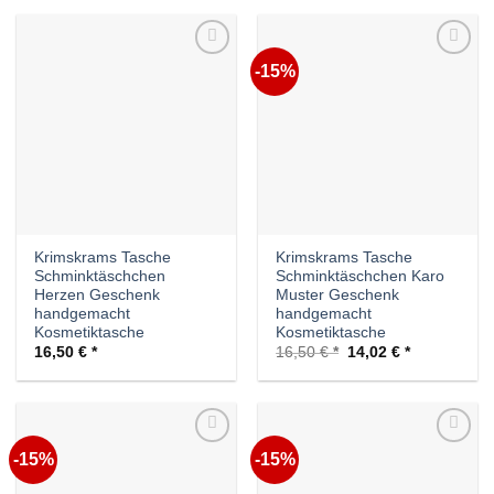
16,50 €
14,02 €.
-15%
Auf die
Auf die
Wunschliste
Wunschliste
Krimskrams Tasche
Krimskrams Tasche
Schminktäschchen
Schminktäschchen Karo
Herzen Geschenk
Muster Geschenk
handgemacht
handgemacht
Kosmetiktasche
Kosmetiktasche
Ursprünglicher
Aktueller
16,50
€
16,50
€
14,02
€
Preis
Preis
war:
ist:
16,50 €
14,02 €.
-15%
-15%
Auf die
Auf die
Wunschliste
Wunschliste