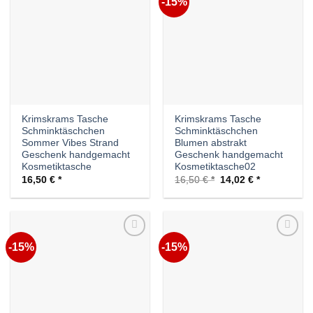
-15%
Auf die
Auf die
Wunschliste
Wunschliste
Krimskrams Tasche
Krimskrams Tasche
Schminktäschchen
Schminktäschchen
Sommer Vibes Strand
Blumen abstrakt
Geschenk handgemacht
Geschenk handgemacht
Kosmetiktasche
Kosmetiktasche02
Ursprünglicher
Aktueller
16,50
€
16,50
€
14,02
€
Preis
Preis
war:
ist:
16,50 €
14,02 €.
-15%
-15%
Auf die
Auf die
Wunschliste
Wunschliste