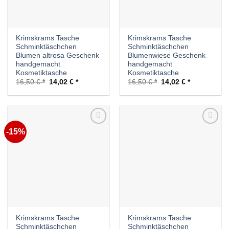
Krimskrams Tasche
Krimskrams Tasche
Schminktäschchen
Schminktäschchen
Blumen altrosa Geschenk
Blumenwiese Geschenk
handgemacht
handgemacht
Kosmetiktasche
Kosmetiktasche
Ursprünglicher
Aktueller
Ursprünglicher
Aktueller
16,50
€
14,02
€
16,50
€
14,02
€
Preis
Preis
Preis
Preis
war:
ist:
war:
ist:
16,50 €
14,02 €.
16,50 €
14,02 €.
-15%
Auf die
Auf die
Wunschliste
Wunschliste
Krimskrams Tasche
Krimskrams Tasche
Schminktäschchen
Schminktäschchen