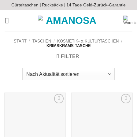
Zum
Gürteltaschen |
Rucksäcke |
14 Tage Geld-Zurück-Garantie
Inhalt
springen
START
/
TASCHEN
/
KOSMETIK- & KULTURTASCHEN
/
KRIMSKRAMS TASCHE
FILTER
Auf die
Auf die
Wunschliste
Wunschliste