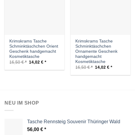
Krimskrams Tasche
Krimskrams Tasche
Schminktäschchen Orient
Schminktäschchen
Geschenk handgemacht
Ornamente Geschenk
Kosmetiktasche
handgemacht
Kosmetiktasche
Ursprünglicher
Aktueller
16,50
€
14,02
€
Preis
Preis
Ursprünglicher
Aktueller
16,50
€
14,02
€
war:
ist:
Preis
Preis
16,50 €
14,02 €.
war:
ist:
16,50 €
14,02 €.
NEU IM SHOP
Tasche Rennsteig Souvenir Thüringer Wald
56,00
€