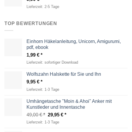
Lieferzeit:
2-5 Tage
TOP BEWERTUNGEN
Einhorn Häkelanleitung, Unicorn, Amigurumi,
pdf, ebook
1,99
€
Lieferzeit:
sofortiger Download
Wolfszahn Halskette für Sie und Ihn
9,95
€
Lieferzeit:
1-3 Tage
Umhängetasche "Moin & Ahoi" Anker mit
Kunstleder und Innentasche
Ursprünglicher
Aktueller
49,00
€
29,95
€
Preis
Preis
Lieferzeit:
1-3 Tage
war:
ist: