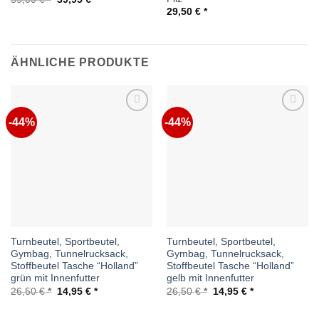
Preis
Preis
29,50
€
war:
ist:
59,00 €
39,95 €.
ÄHNLICHE PRODUKTE
-44%
-44%
Auf die
Auf die
Wunschliste
Wunschliste
Turnbeutel, Sportbeutel,
Turnbeutel, Sportbeutel,
Gymbag, Tunnelrucksack,
Gymbag, Tunnelrucksack,
Stoffbeutel Tasche “Holland”
Stoffbeutel Tasche “Holland”
grün mit Innenfutter
gelb mit Innenfutter
Ursprünglicher
Aktueller
Ursprünglicher
Aktueller
26,50
€
14,95
€
26,50
€
14,95
€
Preis
Preis
Preis
Preis
war:
ist:
war:
ist:
26,50 €
14,95 €.
26,50 €
14,95 €.