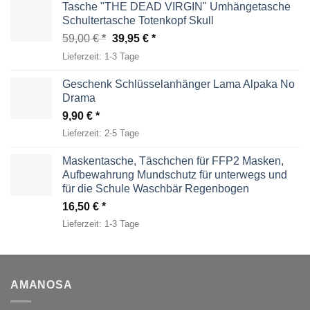
Tasche "THE DEAD VIRGIN" Umhängetasche
Schultertasche Totenkopf Skull
Ursprünglicher
Aktueller
59,00
€
39,95
€
Preis
Preis
Lieferzeit:
1-3 Tage
war:
ist:
59,00 €
39,95 €.
Geschenk Schlüsselanhänger Lama Alpaka No
Drama
9,90
€
Lieferzeit:
2-5 Tage
Maskentasche, Täschchen für FFP2 Masken,
Aufbewahrung Mundschutz für unterwegs und
für die Schule Waschbär Regenbogen
16,50
€
Lieferzeit:
1-3 Tage
AMANOSA