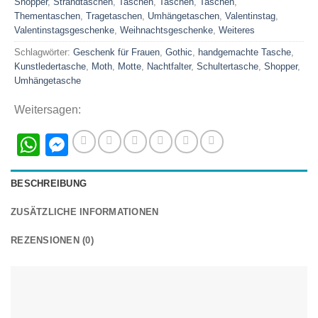
Shopper
,
Strandtaschen
,
Taschen
,
Taschen
,
Taschen
,
Thementaschen
,
Tragetaschen
,
Umhängetaschen
,
Valentinstag
,
Valentinstagsgeschenke
,
Weihnachtsgeschenke
,
Weiteres
Schlagwörter:
Geschenk für Frauen
,
Gothic
,
handgemachte Tasche
,
Kunstledertasche
,
Moth
,
Motte
,
Nachtfalter
,
Schultertasche
,
Shopper
,
Umhängetasche
Weitersagen:
WhatsApp
Messenger
BESCHREIBUNG
ZUSÄTZLICHE INFORMATIONEN
REZENSIONEN (0)