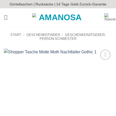
Zum
Gürteltaschen |
Rucksäcke |
14 Tage Geld-Zurück-Garantie
Inhalt
springen
START
/
GESCHENKEFINDER
/
GESCHENKERATGEBER-
PERSON-SCHWESTER
Auf die
Wunschliste