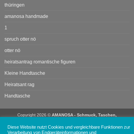
thüringen
amanosa handmade
1
spruch otter nö
otter nö
heiratsantrag romantische figuren
Kleine Handtasche
Heiratsant rag
Handtasche
Copyright 2026 ©
AMANOSA - Schmuck, Taschen,
Accessoires und Geschenke online kaufen
Diese Website nutzt Cookies und vergleichbare Funktionen zur
Verarbeitung von Endgeräteinformationen und