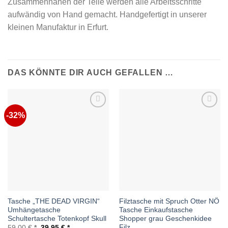
Zusammennähen der Teile werden alle Arbeitsschritte
aufwändig von Hand gemacht. Handgefertigt in unserer
kleinen Manufaktur in Erfurt.
DAS KÖNNTE DIR AUCH GEFALLEN …
-32%
Auf die
Auf die
Wunschliste
Wunschliste
Tasche „THE DEAD VIRGIN“
Filztasche mit Spruch Otter NÖ
Umhängetasche
Tasche Einkaufstasche
Schultertasche Totenkopf Skull
Shopper grau Geschenkidee
Filz
Ursprünglicher
Aktueller
59,00
€
39,95
€