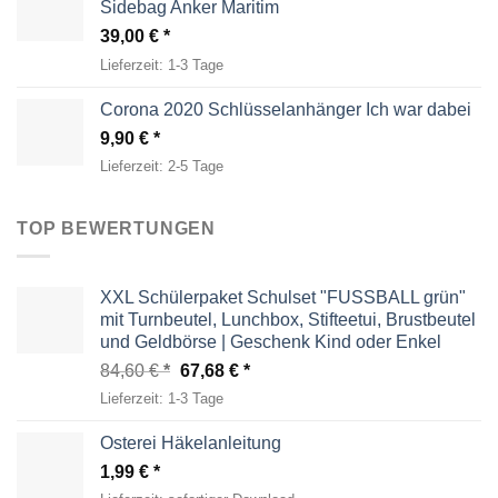
Sidebag Anker Maritim
39,00
€
Lieferzeit:
1-3 Tage
Corona 2020 Schlüsselanhänger Ich war dabei
9,90
€
Lieferzeit:
2-5 Tage
TOP BEWERTUNGEN
XXL Schülerpaket Schulset "FUSSBALL grün"
mit Turnbeutel, Lunchbox, Stifteetui, Brustbeutel
und Geldbörse | Geschenk Kind oder Enkel
Ursprünglicher
Aktueller
84,60
€
67,68
€
Preis
Preis
Lieferzeit:
1-3 Tage
war:
ist:
84,60 €
67,68 €.
Osterei Häkelanleitung
1,99
€