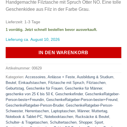
Handgemachte Filztasche mit Spruch Otter NÖ. Eine tolle
Geschenkidee aus Filz in der Farbe Grau.
Lieferzeit:
1-3 Tage
1 vorrätig. Jetzt schnell bestellen bevor ausverkauft.
Lieferung ca. August 10, 2026
IN DEN WARENKORB
Artikelnummer:
00629
Kategorien:
Accessoires
,
Anlässe + Feste
,
Ausbildung & Studium
,
Beutel
,
Einkaufstaschen
,
Filztasche mit Spruch
,
Filztaschen
,
Geburtstag
,
Geschenke für Frauen
,
Geschenke für Männer
,
geschenke von 25 € bis 50 €
,
Geschenkefinder
,
GeschenkeRatgeber-
Person-beste+Freundin
,
GeschenkeRatgeber-Person-bester+Freund
,
GeschenkeRatgeber-Person-Bruder
,
GeschenkeRatgeber-Person-
Schwester
,
Herrentaschen
,
Laptoptaschen
,
Männer
,
Muttertag
,
Notebook & Tablet-PC
,
Notebooktaschen
,
Rucksäcke & Beutel
,
Schulter- & Tragetaschen
,
Schultertaschen
,
Shopper
,
Sport
,