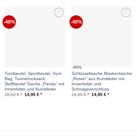
-48%
-40%
Auf die
Auf die
Wunschliste
Wunschliste
-40%
Turnbeutel, Sportbeutel, Gym
Schlüsseltasche Maskentasche
Bag, Tunnelrucksack,
„Rosen“ aus Kunstleder mit
Stoffbeutel Tasche „Panda“ mit
Innenfutter und
Innenfutter und Kunstleder
Schnappverschluss
Ursprünglicher
Aktueller
Ursprünglicher
Aktueller
28,50
€
14,95
€
24,95
€
14,95
€
Preis
Preis
Preis
Preis
war:
ist:
war:
ist:
28,50 €
14,95 €.
24,95 €
14,95 €.