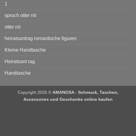
1
spruch otter nö
otter nö
heiratsantrag romantische figuren
Kleine Handtasche
Heiratsant rag
Handtasche
Copyright 2026 ©
AMANOSA - Schmuck, Taschen,
Accessoires und Geschenke online kaufen