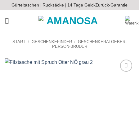
Zum
Gürteltaschen |
Rucksäcke |
14 Tage Geld-Zurück-Garantie
Inhalt
springen
START
/
GESCHENKEFINDER
/
GESCHENKERATGEBER-
PERSON-BRUDER
Auf die
Wunschliste