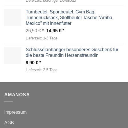
Lieferzeit:
sofortiger Download
Turnbeutel, Sportbeutel, Gym Bag,
Tunnelrucksack, Stoffbeutel Tasche “Arriba
Mexico” mit Innenfutter
Ursprünglicher
Aktueller
26,50
€
14,95
€
Preis
Preis
Lieferzeit:
1-3 Tage
war:
ist:
26,50 €
14,95 €.
Schlüsselanhänger besonderes Geschenk für
die beste Freundin Herzensfreundin
9,90
€
Lieferzeit:
2-5 Tage
AMANOSA
Impressum
AGB