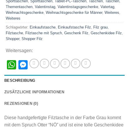
Sporttaschen
,
Sporttaschen
,
Tablet-PC-Taschen
,
Taschen
,
Taschen
,
Thementaschen
,
Valentinstag
,
Valentinstagsgeschenke
,
Vatertag
,
Weihnachtsgeschenke
,
Weihnachtsgeschenke für Männer
,
Weiteres
,
Weiteres
Schlagwörter:
Einkaufstasche
,
Einkaufstasche Filz
,
Filz grau
,
Filztasche
,
Filztasche mit Spruch
,
Geschenk Filz
,
Geschenkidee Filz
,
Shopper
,
Shopper Filz
Weitersagen:
WhatsApp
Messenger
BESCHREIBUNG
ZUSÄTZLICHE INFORMATIONEN
REZENSIONEN (0)
Diese handgefertigte Filztasche in der Farbe Grau kommt
mit dem Spruch Otter “NÖ” und ist eine tolle Geschenkidee