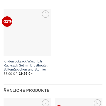
Preis
Preis
Preis
Preis
war:
ist:
war:
ist:
28,50 €
14,95 €.
59,90 €
39,95 €.
-31%
Auf die
Wunschliste
Kinderrucksack Waschbär
Rucksack Set mit Brustbeutel,
Stiftemäppchen und Stofftier
Ursprünglicher
Aktueller
58,00
€
39,95
€
Preis
Preis
war:
ist:
58,00 €
39,95 €.
ÄHNLICHE PRODUKTE