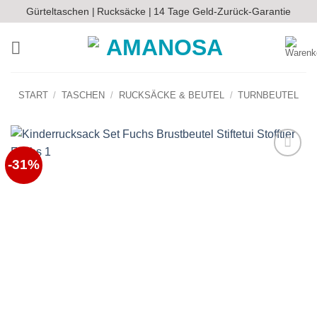
Zum
Gürteltaschen |
Rucksäcke |
14 Tage Geld-Zurück-Garantie
Inhalt
springen
START
/
TASCHEN
/
RUCKSÄCKE & BEUTEL
/
TURNBEUTEL
-31%
Auf die
Wunschliste