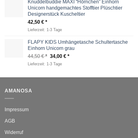
Knuddelbuddie MAXI “Hörnchen” Einhorn
Unicorn handgemachtes Stofftier Plüschtier
Designerstück Kuscheltier
42,50
€
Lieferzeit:
1-3 Tage
FLAPY KIDS Umhängetasche Schultertasche
Einhorn Unicorn grau
Ursprünglicher
Aktueller
44,50
€
34,00
€
Preis
Preis
Lieferzeit:
1-3 Tage
war:
ist:
44,50 €
34,00 €.
AMANOSA
Impressum
AGB
Widerruf