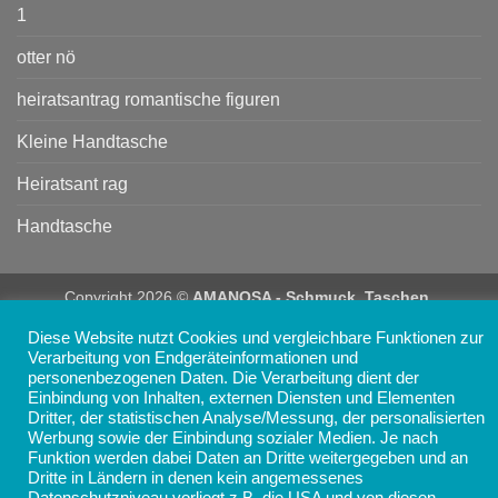
1
otter nö
heiratsantrag romantische figuren
Kleine Handtasche
Heiratsant rag
Handtasche
Copyright 2026 ©
AMANOSA - Schmuck, Taschen,
Accessoires und Geschenke online kaufen
Diese Website nutzt Cookies und vergleichbare Funktionen zur
Verarbeitung von Endgeräteinformationen und
personenbezogenen Daten. Die Verarbeitung dient der
Einbindung von Inhalten, externen Diensten und Elementen
Dritter, der statistischen Analyse/Messung, der personalisierten
Werbung sowie der Einbindung sozialer Medien. Je nach
Funktion werden dabei Daten an Dritte weitergegeben und an
Dritte in Ländern in denen kein angemessenes