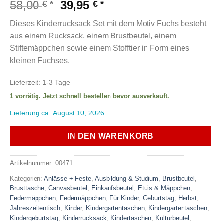
Ursprünglicher
Aktueller
58,00
39,95
€
€
Preis
Preis
Dieses Kinderrucksack Set mit dem Motiv Fuchs besteht
war:
ist:
aus einem Rucksack, einem Brustbeutel, einem
58,00 €
39,95 €.
Stiftemäppchen sowie einem Stofftier in Form eines
kleinen Fuchses.
Lieferzeit:
1-3 Tage
1 vorrätig. Jetzt schnell bestellen bevor ausverkauft.
Lieferung ca. August 10, 2026
IN DEN WARENKORB
Artikelnummer:
00471
Kategorien:
Anlässe + Feste
,
Ausbildung & Studium
,
Brustbeutel
,
Brusttasche
,
Canvasbeutel
,
Einkaufsbeutel
,
Etuis & Mäppchen
,
Federmäppchen
,
Federmäppchen
,
Für Kinder
,
Geburtstag
,
Herbst
,
Jahreszeitentisch
,
Kinder
,
Kindergartentaschen
,
Kindergartentaschen
,
Kindergeburtstag
,
Kinderrucksack
,
Kindertaschen
,
Kulturbeutel
,