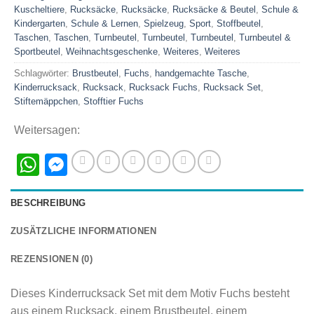
Kuscheltiere
,
Rucksäcke
,
Rucksäcke
,
Rucksäcke & Beutel
,
Schule &
Kindergarten
,
Schule & Lernen
,
Spielzeug
,
Sport
,
Stoffbeutel
,
Taschen
,
Taschen
,
Turnbeutel
,
Turnbeutel
,
Turnbeutel
,
Turnbeutel &
Sportbeutel
,
Weihnachtsgeschenke
,
Weiteres
,
Weiteres
Schlagwörter:
Brustbeutel
,
Fuchs
,
handgemachte Tasche
,
Kinderrucksack
,
Rucksack
,
Rucksack Fuchs
,
Rucksack Set
,
Stiftemäppchen
,
Stofftier Fuchs
Weitersagen:
WhatsApp
Messenger
BESCHREIBUNG
ZUSÄTZLICHE INFORMATIONEN
REZENSIONEN (0)
Dieses Kinderrucksack Set mit dem Motiv Fuchs besteht
aus einem Rucksack, einem Brustbeutel, einem