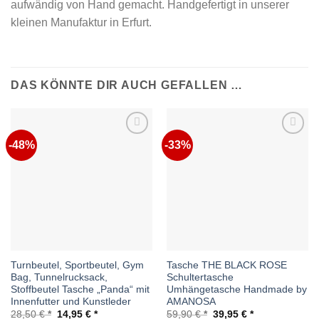
aufwändig von Hand gemacht. Handgefertigt in unserer
kleinen Manufaktur in Erfurt.
DAS KÖNNTE DIR AUCH GEFALLEN …
-48%
-33%
Auf die
Auf die
Wunschliste
Wunschliste
Turnbeutel, Sportbeutel, Gym
Tasche THE BLACK ROSE
Bag, Tunnelrucksack,
Schultertasche
Stoffbeutel Tasche „Panda“ mit
Umhängetasche Handmade by
Innenfutter und Kunstleder
AMANOSA
Ursprünglicher
Aktueller
Ursprünglicher
Aktueller
28,50
€
14,95
€
59,90
€
39,95
€