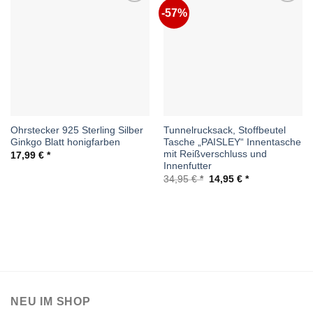
-57%
Auf die
Auf die
Wunschliste
Wunschliste
Ohrstecker 925 Sterling Silber
Tunnelrucksack, Stoffbeutel
Ginkgo Blatt honigfarben
Tasche „PAISLEY“ Innentasche
mit Reißverschluss und
17,99
€
Innenfutter
Ursprünglicher
Aktueller
34,95
€
14,95
€
Preis
Preis
war:
ist:
34,95 €
14,95 €.
NEU IM SHOP