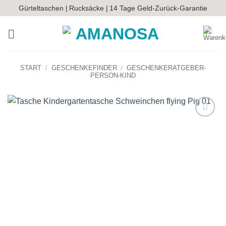
Zum
Gürteltaschen |
Rucksäcke |
14 Tage Geld-Zurück-Garantie
Inhalt
springen
START
/
GESCHENKEFINDER
/
GESCHENKERATGEBER-
PERSON-KIND
Auf die
Wunschliste