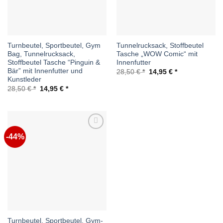
Turnbeutel, Sportbeutel, Gym
Tunnelrucksack, Stoffbeutel
Bag, Tunnelrucksack,
Tasche „WOW Comic“ mit
Stoffbeutel Tasche “Pinguin &
Innenfutter
Bär” mit Innenfutter und
Ursprünglicher
Aktueller
28,50
€
14,95
€
Preis
Preis
Kunstleder
war:
ist:
Ursprünglicher
Aktueller
28,50
€
14,95
€
28,50 €
14,95 €.
Preis
Preis
war:
ist:
28,50 €
14,95 €.
-44%
Auf die
Wunschliste
Turnbeutel, Sportbeutel, Gym-