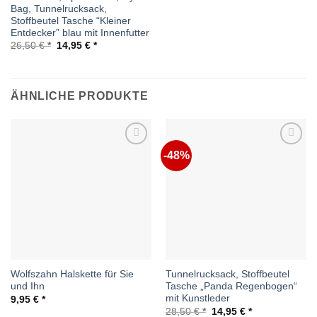
Bag, Tunnelrucksack,
Stoffbeutel Tasche “Kleiner
Entdecker” blau mit Innenfutter
Ursprünglicher
Aktueller
26,50
€
14,95
€
Preis
Preis
war:
ist:
26,50 €
14,95 €.
ÄHNLICHE PRODUKTE
-48%
Auf die
Auf die
Wunschliste
Wunschliste
Wolfszahn Halskette für Sie
Tunnelrucksack, Stoffbeutel
und Ihn
Tasche „Panda Regenbogen“
mit Kunstleder
9,95
€
Ursprünglicher
Aktueller
28,50
€
14,95
€