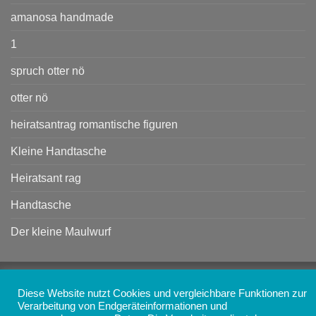
amanosa handmade
1
spruch otter nö
otter nö
heiratsantrag romantische figuren
Kleine Handtasche
Heiratsant rag
Handtasche
Der kleine Maulwurf
Copyright 2026 ©
AMANOSA - Schmuck, Taschen,
Accessoires und Geschenke online kaufen
Diese Website nutzt Cookies und vergleichbare Funktionen zur
Verarbeitung von Endgeräteinformationen und