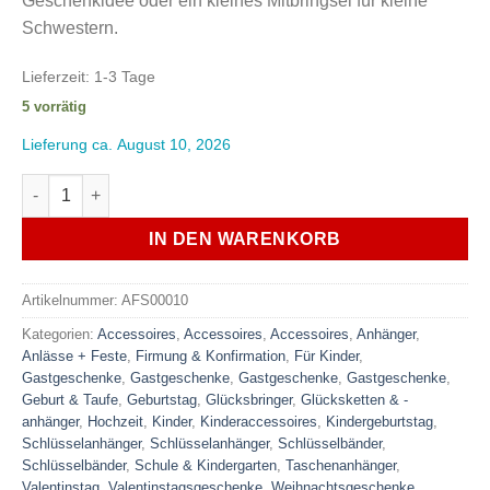
Geschenkidee oder ein kleines Mitbringsel für kleine
Schwestern.
Lieferzeit:
1-3 Tage
5 vorrätig
Lieferung ca. August 10, 2026
Schlüsselanhänger LITTLE SISTER handgemachter Taschena
IN DEN WARENKORB
Artikelnummer:
AFS00010
Kategorien:
Accessoires
,
Accessoires
,
Accessoires
,
Anhänger
,
Anlässe + Feste
,
Firmung & Konfirmation
,
Für Kinder
,
Gastgeschenke
,
Gastgeschenke
,
Gastgeschenke
,
Gastgeschenke
,
Geburt & Taufe
,
Geburtstag
,
Glücksbringer
,
Glücksketten & -
anhänger
,
Hochzeit
,
Kinder
,
Kinderaccessoires
,
Kindergeburtstag
,
Schlüsselanhänger
,
Schlüsselanhänger
,
Schlüsselbänder
,
Schlüsselbänder
,
Schule & Kindergarten
,
Taschenanhänger
,
Valentinstag
,
Valentinstagsgeschenke
,
Weihnachtsgeschenke
,