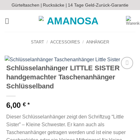
Zum
Gürteltaschen |
Rucksäcke |
14 Tage Geld-Zurück-Garantie
Inhalt
springen
START
/
ACCESSOIRES
/
ANHÄNGER
Schlüsselanhänger LITTLE SISTER
Auf die
handgemachter Taschenanhänger
Wunschliste
Schlüsselband
6,00
€
Dieser Schlüsselanhänger zeigt den Schriftzug “Little
Sister” – Kleine Schwester. Er kann auch als
Taschenanhänger getragen werden und ist eine super