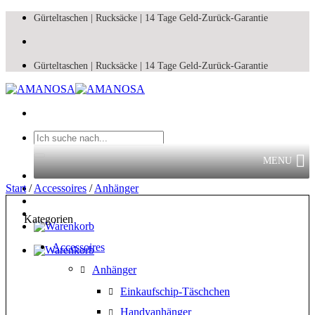
Zum
Gürteltaschen |
Rucksäcke |
14 Tage Geld-Zurück-Garantie
Inhalt
springen
Gürteltaschen |
Rucksäcke |
14 Tage Geld-Zurück-Garantie
Suchen
nach:
MENU
Start
/
Accessoires
/
Anhänger
Kategorien
Accessoires
Anhänger
Einkaufschip-Täschchen
Handyanhänger