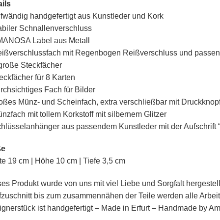
ils
fwändig handgefertigt aus Kunstleder und Kork
abiler Schnallenverschluss
MANOSA Label aus Metall
eißverschlussfach mit Regenbogen Reißverschluss und passe
große Steckfächer
eckfächer für 8 Karten
rchsichtiges Fach für Bilder
oßes Münz- und Scheinfach, extra verschließbar mit Druckknop
nzfach mit tollem Korkstoff mit silbernem Glitzer
chlüsselanhänger aus passendem Kunstleder mit der Aufschrif
ße
te 19 cm | Höhe 10 cm | Tiefe 3,5 cm
es Produkt wurde von uns mit viel Liebe und Sorgfalt hergestel
fzuschnitt bis zum zusammennähen der Teile werden alle Arbei
gnerstück ist handgefertigt – Made in Erfurt – Handmade by A