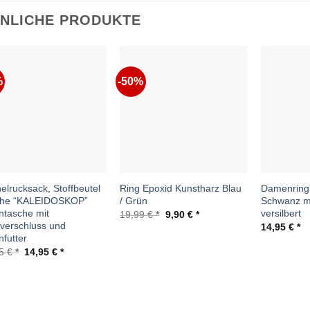
NLICHE PRODUKTE
%
-50%
Auf die
Auf die
Wunschliste
Wunschliste
elrucksack, Stoffbeutel
Ring Epoxid Kunstharz Blau
Damenring
che “KALEIDOSKOP”
/ Grün
Schwanz mi
ntasche mit
versilbert
Ursprünglicher
Aktueller
19,99
€
9,90
€
Preis
Preis
verschluss und
14,95
€
war:
ist:
nfutter
19,99 €
9,90 €.
Ursprünglicher
Aktueller
95
€
14,95
€
Preis
Preis
war:
ist:
34,95 €
14,95 €.