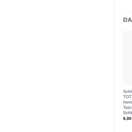
DA
Schl
TOT
han
Tas
Schl
6,0