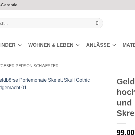
-Garantie
INDER
WOHNEN & LEBEN
ANLÄSSE
MAT
TGEBER-PERSON-SCHWESTER
Geld
hoch
Auf die
und 
Wunschliste
Skre
99,0