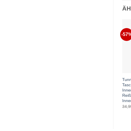
ÄH
-57
Tunn
Tas
Inne
Reiß
Inne
34,