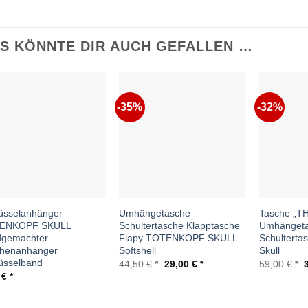
S KÖNNTE DIR AUCH GEFALLEN …
-35%
-32%
Auf die
Auf die
Wunschliste
Wunschliste
üsselanhänger
Umhängetasche
Tasche „T
ENKOPF SKULL
Schultertasche Klapptasche
Umhänget
dgemachter
Flapy TOTENKOPF SKULL
Schulterta
chenanhänger
Softshell
Skull
üsselband
Ursprünglicher
Aktueller
U
44,50
€
29,00
€
59,00
€
Preis
Preis
P
0
€
war:
ist:
w
44,50 €
29,00 €.
5