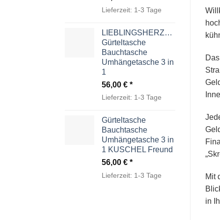
Lieferzeit:
1-3 Tage
Will
hoch
LIEBLINGSHERZCHEN
kühn
Gürteltasche
Bauchtasche
Das 
Umhängetasche 3 in
Stra
1
Geld
56,00
€
Inne
Lieferzeit:
1-3 Tage
Jede
Gürteltasche
Geld
Bauchtasche
Umhängetasche 3 in
Fina
1 KUSCHEL Freund
„Skr
56,00
€
Lieferzeit:
1-3 Tage
Mit 
Blic
in I