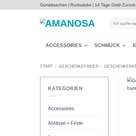
Zum
Gürteltaschen |
Rucksäcke |
14 Tage Geld-Zurück
Inhalt
springen
Suchen
nach:
ACCESSOIRES
SCHMUCK
K
START
/
GESCHENKEFINDER
/
GESCHENKERA
KATEGORIEN
Accessoires
Anlässe + Feste