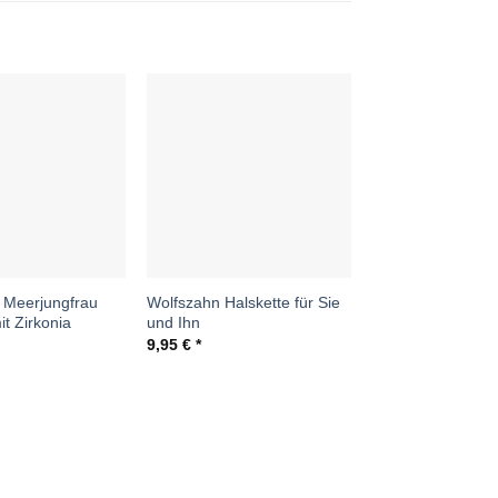
Auf die
Auf die
Wunschliste
Wunschliste
W
 Meerjungfrau
Wolfszahn Halskette für Sie
Kissenhülle 40×4
t Zirkonia
und Ihn
Piraten“ Kissenbe
Hotelverschluss
9,95
€
19,95
€