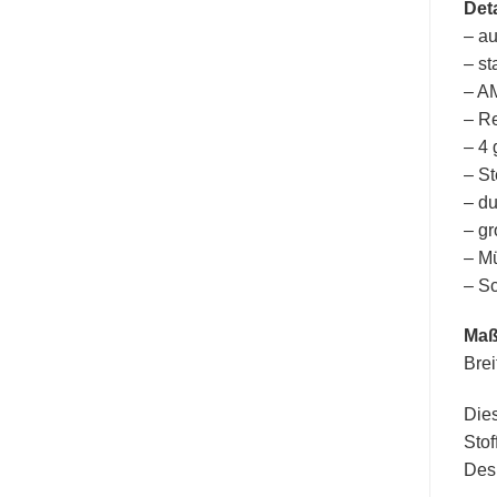
Deta
– au
– st
– A
– R
– 4 
– St
– du
– gr
– Mü
– S
Ma
Brei
Dies
Stof
Desi