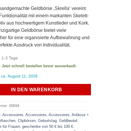
andgemachte Geldbörse ‚Skrella‘ vereint
 Funktionalität mit einem markanten Skelett-
tiv aus hochwertigem Kunstleder und Kork.
nzigartige Geldbörse bietet viele
her für eine organisierte Aufbewahrung und
erfekte Ausdruck von Individualität.
:
1-3 Tage
. Jetzt schnell bestellen bevor ausverkauft.
 ca. August 11, 2026
IN DEN WARENKORB
mmer:
00694
n:
Accessoires
,
Accessoires
,
Accessoires
,
Anlässe +
eftaschen
,
Clipbörsen
,
Geburtstag
,
Geldbeutel
,
 für Frauen
,
geschenke von 50 € bis 100 €
,