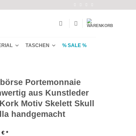
ERIAL
TASCHEN
% SALE %
börse Portemonnaie
wertig aus Kunstleder
Kork Motiv Skelett Skull
lla handgemacht
0
€