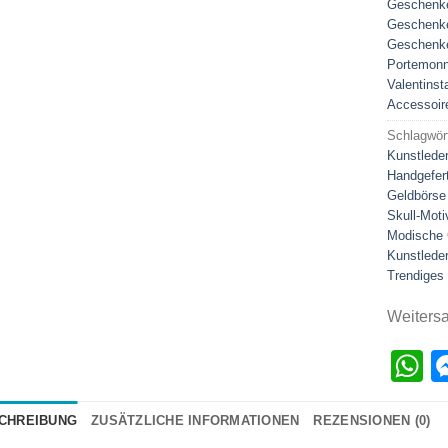
Geschenke
Geschenke
Geschenke
Portemonn
Valentins
Accessoir
Schlagwör
Kunstlede
Handgefert
Geldbörse 
Skull-Moti
Modische 
Kunstlede
Trendiges
Weiters
W
CHREIBUNG
ZUSÄTZLICHE INFORMATIONEN
REZENSIONEN (0)