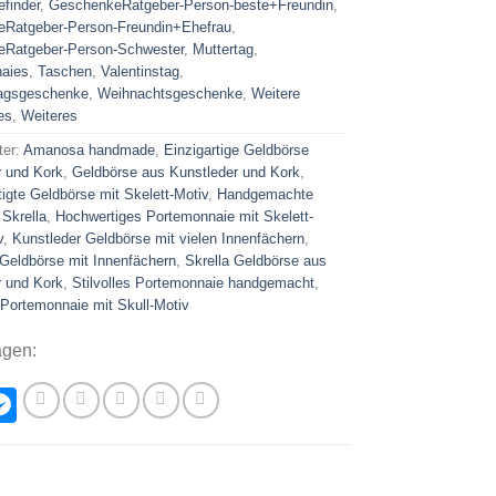
finder
,
GeschenkeRatgeber-Person-beste+Freundin
,
Ratgeber-Person-Freundin+Ehefrau
,
Ratgeber-Person-Schwester
,
Muttertag
,
aies
,
Taschen
,
Valentinstag
,
tagsgeschenke
,
Weihnachtsgeschenke
,
Weitere
es
,
Weiteres
ter:
Amanosa handmade
,
Einzigartige Geldbörse
r und Kork
,
Geldbörse aus Kunstleder und Kork
,
igte Geldbörse mit Skelett-Motiv
,
Handgemachte
Skrella
,
Hochwertiges Portemonnaie mit Skelett-
v
,
Kunstleder Geldbörse mit vielen Innenfächern
,
Geldbörse mit Innenfächern
,
Skrella Geldbörse aus
r und Kork
,
Stilvolles Portemonnaie handgemacht
,
 Portemonnaie mit Skull-Motiv
agen:
hatsApp
Messenger