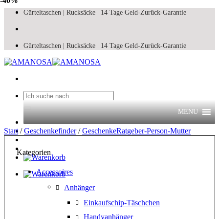
-40%
Zum
Gürteltaschen |
Rucksäcke |
14 Tage Geld-Zurück-Garantie
Inhalt
springen
Gürteltaschen |
Rucksäcke |
14 Tage Geld-Zurück-Garantie
Suchen
nach:
MENU
Start
/
Geschenkefinder
/
GeschenkeRatgeber-Person-Mutter
Kategorien
Accessoires
Anhänger
Einkaufschip-Täschchen
Handyanhänger