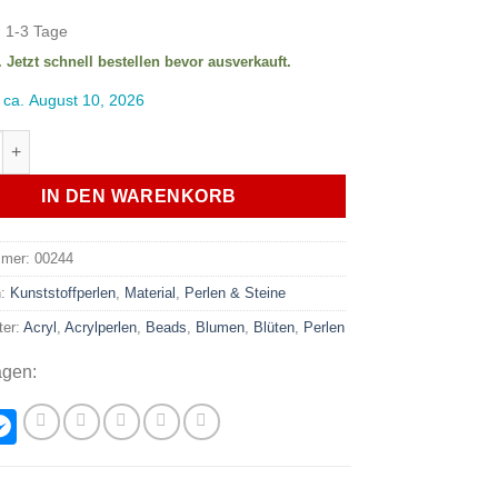
:
1-3 Tage
. Jetzt schnell bestellen bevor ausverkauft.
 ca. August 10, 2026
rlen Blüten rund 8mm Blau 10 Stk. Menge
IN DEN WARENKORB
mmer:
00244
n:
Kunststoffperlen
,
Material
,
Perlen & Steine
ter:
Acryl
,
Acrylperlen
,
Beads
,
Blumen
,
Blüten
,
Perlen
agen:
hatsApp
Messenger