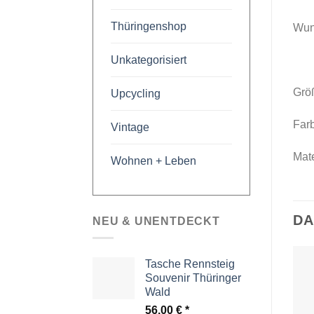
Thüringenshop
Wun
Unkategorisiert
Grö
Upcycling
Far
Vintage
Mate
Wohnen + Leben
DA
NEU & UNENTDECKT
Tasche Rennsteig
Souvenir Thüringer
Wald
56,00
€