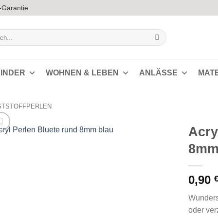
-Garantie
INDER
WOHNEN & LEBEN
ANLÄSSE
MAT
STSTOFFPERLEN
Acry
8mm 
Auf die
Wunschliste
0,90
Wundersc
oder ver