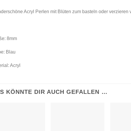
derschöne Acryl Perlen mit Blüten zum basteln oder verzieren
ße: 8mm
be: Blau
rial: Acryl
S KÖNNTE DIR AUCH GEFALLEN …
Auf die
Auf die
Wunschliste
Wunschliste