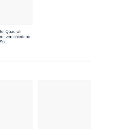
fel Quadrat
8mm verschiedene
Stk.
Auf die
Auf die
Wunschliste
Wunschliste