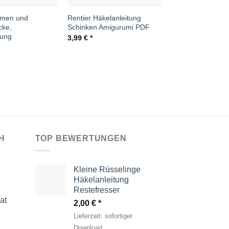
umen und
Rentier Häkelanleitung
cke,
Schinken Amigurumi PDF
tung
3,99
€
H
TOP BEWERTUNGEN
Kleine Rüsselinge
Häkelanleitung
Restefresser
at
2,00
€
Lieferzeit:
sofortiger
Download