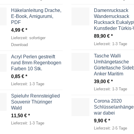
Häkelanleitung Drache,
Damenrucksack
E-Book, Amigurumi,
Wanderrucksack
PDF
Rucksack Eukalyp
Kunstleder Türkis
4,99
€
89,90
€
Lieferzeit:
sofortiger
Lieferzeit:
1-3 Tage
Download
Tasche Walli
Acryl Perlen gestreift
Umhängetasche
rund 8mm Regenbogen
Gürteltasche Side
Farben 10 Stk.
Anker Maritim
0,85
€
39,00
€
Lieferzeit:
1-3 Tage
Lieferzeit:
1-3 Tage
Spieluhr Rennsteiglied
Corona 2020
Souvenir Thüringer
Schlüsselanhänger
Wald
war dabei
11,50
€
9,90
€
Lieferzeit:
1-3 Tage
Lieferzeit:
2-5 Tage