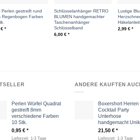
l Perlen gestreift rund
Schlüsselanhänger RETRO
Lustige Bl
 Regenbogen Farben
BLUMEN handgemachter
Herzschne
tk.
Taschenanhänger
Häkelanlei
Schlüsselband
5
€
2,99
€
6,00
€
TSELLER
ANDERE KAUFTEN AUC
Perlen Würfel Quadrat
Boxershort Herren
gestreift 8mm
Cocktail Party
verschiedene Farben
Unterhose
10 Stk.
handgemacht Unik
0,95
€
21,50
€
Lieferzeit:
1-3 Tage
Lieferzeit:
1-3 Tage