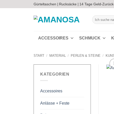
Zum
Gürteltaschen |
Rucksäcke |
14 Tage Geld-Zurück
Inhalt
springen
Suchen
nach:
ACCESSOIRES
SCHMUCK
K
START
/
MATERIAL
/
PERLEN & STEINE
/
KUN
KATEGORIEN
Accessoires
Anlässe + Feste