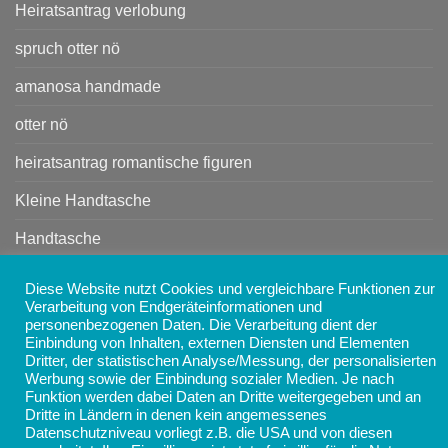
Heiratsantrag verlobung
spruch otter nö
amanosa handmade
otter nö
heiratsantrag romantische figuren
Kleine Handtasche
Handtasche
Diese Website nutzt Cookies und vergleichbare Funktionen zur
Copyright 2026 ©
AMANOSA - Schmuck, Taschen,
Verarbeitung von Endgeräteinformationen und
personenbezogenen Daten. Die Verarbeitung dient der
Accessoires und Geschenke online kaufen
Einbindung von Inhalten, externen Diensten und Elementen
Dritter, der statistischen Analyse/Messung, der personalisierten
Werbung sowie der Einbindung sozialer Medien. Je nach
Funktion werden dabei Daten an Dritte weitergegeben und an
Dritte in Ländern in denen kein angemessenes
Datenschutzniveau vorliegt z.B. die USA und von diesen