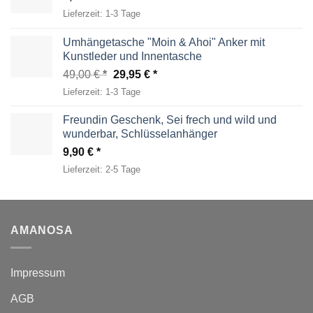
Lieferzeit:
1-3 Tage
Umhängetasche "Moin & Ahoi" Anker mit
Kunstleder und Innentasche
Ursprünglicher
Aktueller
49,00
€
29,95
€
Preis
Preis
Lieferzeit:
1-3 Tage
war:
ist:
49,00 €
29,95 €.
Freundin Geschenk, Sei frech und wild und
wunderbar, Schlüsselanhänger
9,90
€
Lieferzeit:
2-5 Tage
AMANOSA
Impressum
AGB