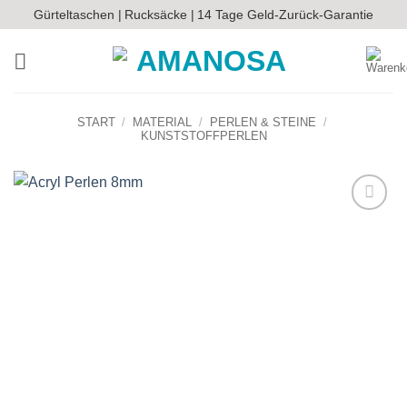
Zum
Gürteltaschen |
Rucksäcke |
14 Tage Geld-Zurück-Garantie
Inhalt
springen
START
/
MATERIAL
/
PERLEN & STEINE
/
KUNSTSTOFFPERLEN
Auf die
Wunschliste