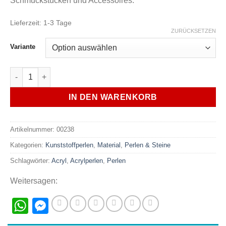
Schmuckstücken und Accessoires.
Lieferzeit:
1-3 Tage
ZURÜCKSETZEN
Variante
Acryl Perlen 8mm durchsichtig verschiedene Farben 10 Stk. M
IN DEN WARENKORB
Artikelnummer:
00238
Kategorien:
Kunststoffperlen
,
Material
,
Perlen & Steine
Schlagwörter:
Acryl
,
Acrylperlen
,
Perlen
Weitersagen:
WhatsApp
Messenger