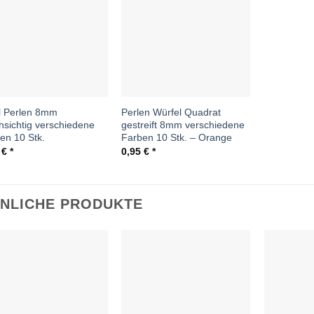
Auf die
Wunschliste
l Perlen 8mm
Perlen Würfel Quadrat
hsichtig verschiedene
gestreift 8mm verschiedene
en 10 Stk.
Farben 10 Stk. – Orange
5
€
0,95
€
NLICHE PRODUKTE
Auf die
Auf die
Wunschliste
Wunschliste