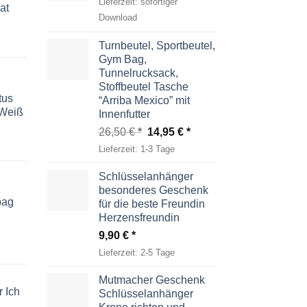
Lieferzeit:
sofortiger
at
Download
Turnbeutel, Sportbeutel,
Gym Bag,
Tunnelrucksack,
Stoffbeutel Tasche
tus
“Arriba Mexico” mit
-Weiß
Innenfutter
Ursprünglicher
Aktueller
26,50
€
14,95
€
Preis
Preis
Lieferzeit:
1-3 Tage
war:
ist:
26,50 €
14,95 €.
Schlüsselanhänger
besonderes Geschenk
bag
für die beste Freundin
Herzensfreundin
9,90
€
Lieferzeit:
2-5 Tage
Mutmacher Geschenk
 Ich
Schlüsselanhänger