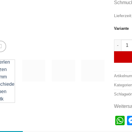
Schmuck
Lieferzeit
Variante
Acryl Pe
Artikelnu
Kategorie
Schlagwör
Weiters
W