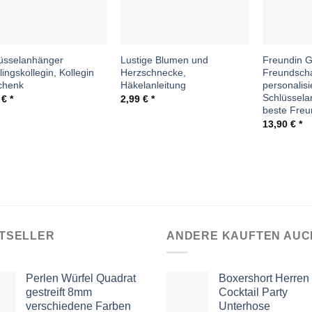
üsselanhänger
Lustige Blumen und
Freundin 
lingskollegin, Kollegin
Herzschnecke,
Freundsch
chenk
Häkelanleitung
personalisi
Schlüssela
0
€
2,99
€
beste Freu
13,90
€
TSELLER
ANDERE KAUFTEN AUC
Perlen Würfel Quadrat
Boxershort Herren
gestreift 8mm
Cocktail Party
verschiedene Farben
Unterhose