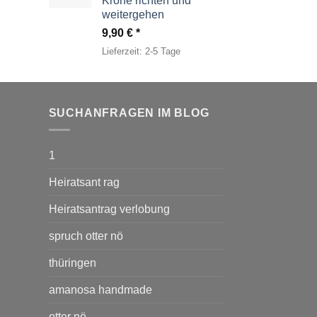
Krone richten und
weitergehen
9,90
€
Lieferzeit:
2-5 Tage
SUCHANFRAGEN IM BLOG
1
Heiratsant rag
Heiratsantrag verlobung
spruch otter nö
thüringen
amanosa handmade
otter nö