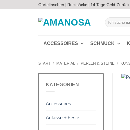
Zum
Gürteltaschen |
Rucksäcke |
14 Tage Geld-Zurück
Inhalt
springen
Suchen
nach:
ACCESSOIRES
SCHMUCK
K
START
/
MATERIAL
/
PERLEN & STEINE
/
KUN
KATEGORIEN
Accessoires
Anlässe + Feste