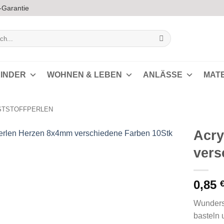
-Garantie
INDER
WOHNEN & LEBEN
ANLÄSSE
MAT
STSTOFFPERLEN
Acry
vers
Auf die
Wunschliste
0,85
Wunders
basteln 