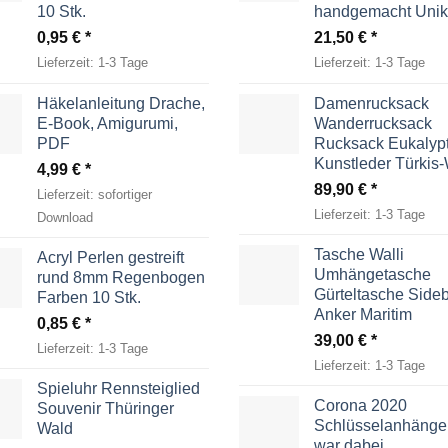
10 Stk.
handgemacht Unik
0,95
€
21,50
€
Lieferzeit:
1-3 Tage
Lieferzeit:
1-3 Tage
Häkelanleitung Drache,
Damenrucksack
E-Book, Amigurumi,
Wanderrucksack
PDF
Rucksack Eukalyp
Kunstleder Türkis
4,99
€
89,90
€
Lieferzeit:
sofortiger
Lieferzeit:
1-3 Tage
Download
Tasche Walli
Acryl Perlen gestreift
Umhängetasche
rund 8mm Regenbogen
Gürteltasche Side
Farben 10 Stk.
Anker Maritim
0,85
€
39,00
€
Lieferzeit:
1-3 Tage
Lieferzeit:
1-3 Tage
Spieluhr Rennsteiglied
Corona 2020
Souvenir Thüringer
Schlüsselanhänger
Wald
war dabei