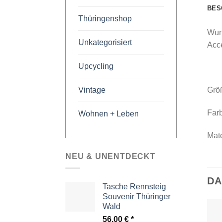
BES
Thüringenshop
Wun
Unkategorisiert
Acc
Upcycling
Vintage
Grö
Far
Wohnen + Leben
Mate
NEU & UNENTDECKT
DA
Tasche Rennsteig
Souvenir Thüringer
Wald
56,00
€