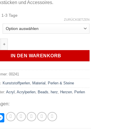
stücken und Accessoires.
:
1-3 Tage
ZURÜCKSETZEN
rlen Herz 8x4mm verschiedene Farben 10 Stk. Menge
IN DEN WARENKORB
mmer:
00241
n:
Kunststoffperlen
,
Material
,
Perlen & Steine
ter:
Acryl
,
Acrylperlen
,
Beads
,
herz
,
Herzen
,
Perlen
agen:
hatsApp
Messenger