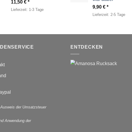
11,50
€
9,90
€
Lieferzeit:
1-3 Tage
Lieferzeit:
2-5 Tage
DENSERVICE
ENTDECKEN
akt
and
 Ausweis der Umsatzsteuer
und Anwendung der