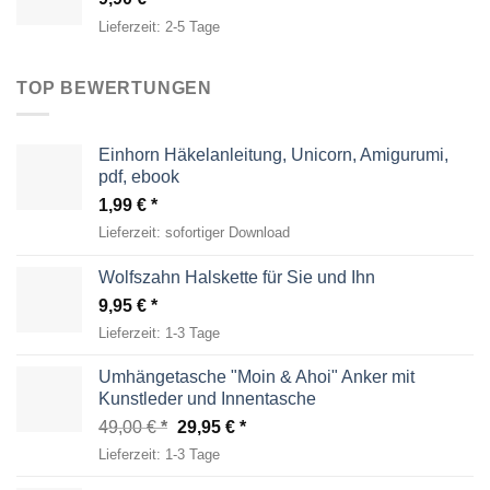
Lieferzeit:
2-5 Tage
TOP BEWERTUNGEN
Einhorn Häkelanleitung, Unicorn, Amigurumi,
pdf, ebook
1,99
€
Lieferzeit:
sofortiger Download
Wolfszahn Halskette für Sie und Ihn
9,95
€
Lieferzeit:
1-3 Tage
Umhängetasche "Moin & Ahoi" Anker mit
Kunstleder und Innentasche
Ursprünglicher
Aktueller
49,00
€
29,95
€
Preis
Preis
Lieferzeit:
1-3 Tage
war:
ist: