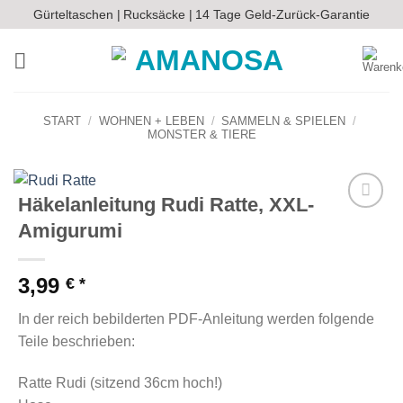
Zum
Gürteltaschen |
Rucksäcke |
14 Tage Geld-Zurück-Garantie
Inhalt
springen
START
/
WOHNEN + LEBEN
/
SAMMELN & SPIELEN
/
MONSTER & TIERE
Häkelanleitung Rudi Ratte, XXL-
Auf die
Amigurumi
Wunschliste
3,99
€
In der reich bebilderten PDF-Anleitung werden folgende
Teile beschrieben:
Ratte Rudi (sitzend 36cm hoch!)