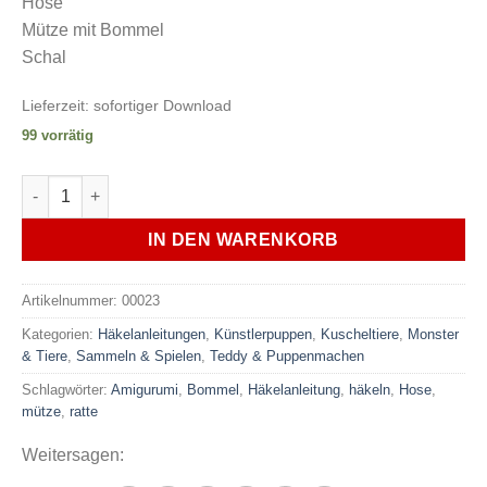
Hose
Mütze mit Bommel
Schal
Lieferzeit:
sofortiger Download
99 vorrätig
Häkelanleitung Rudi Ratte, XXL-Amigurumi Menge
IN DEN WARENKORB
Artikelnummer:
00023
Kategorien:
Häkelanleitungen
,
Künstlerpuppen
,
Kuscheltiere
,
Monster
& Tiere
,
Sammeln & Spielen
,
Teddy & Puppenmachen
Schlagwörter:
Amigurumi
,
Bommel
,
Häkelanleitung
,
häkeln
,
Hose
,
mütze
,
ratte
Weitersagen: