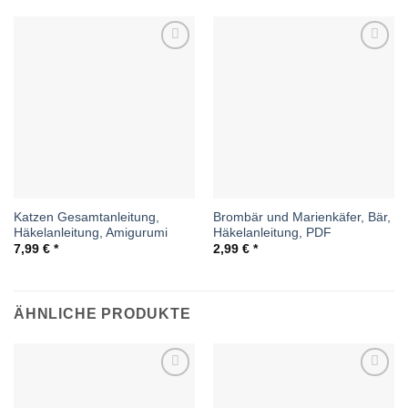
Auf die
Auf die
Wunschliste
Wunschliste
Katzen Gesamtanleitung,
Brombär und Marienkäfer, Bär,
Häkelanleitung, Amigurumi
Häkelanleitung, PDF
7,99
€
2,99
€
ÄHNLICHE PRODUKTE
Auf die
Auf die
Wunschliste
Wunschliste