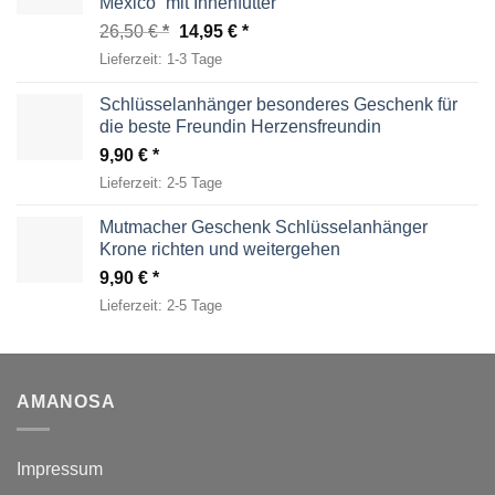
Mexico” mit Innenfutter
Ursprünglicher
Aktueller
26,50
€
14,95
€
Preis
Preis
Lieferzeit:
1-3 Tage
war:
ist:
26,50 €
14,95 €.
Schlüsselanhänger besonderes Geschenk für
die beste Freundin Herzensfreundin
9,90
€
Lieferzeit:
2-5 Tage
Mutmacher Geschenk Schlüsselanhänger
Krone richten und weitergehen
9,90
€
Lieferzeit:
2-5 Tage
AMANOSA
Impressum