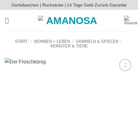
Zum
Gürteltaschen |
Rucksäcke |
14 Tage Geld-Zurück-Garantie
Inhalt
springen
START
/
WOHNEN + LEBEN
/
SAMMELN & SPIELEN
/
MONSTER & TIERE
Auf die
Wunschliste