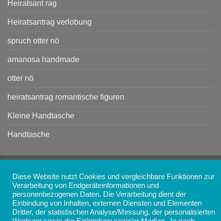
Heiratsant rag
Heiratsantrag verlobung
spruch otter nö
amanosa handmade
otter nö
heiratsantrag romantische figuren
Kleine Handtasche
Handtasche
Copyright 2026 ©
AMANOSA - Schmuck, Taschen,
Diese Website nutzt Cookies und vergleichbare Funktionen zur
Accessoires und Geschenke online kaufen
Verarbeitung von Endgeräteinformationen und
personenbezogenen Daten. Die Verarbeitung dient der
Einbindung von Inhalten, externen Diensten und Elementen
Dritter, der statistischen Analyse/Messung, der personalisierten