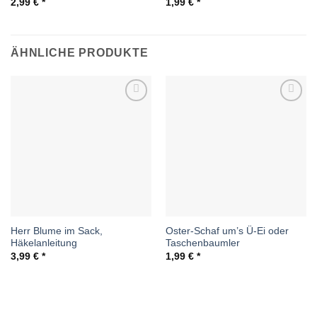
2,99
€
1,99
€
ÄHNLICHE PRODUKTE
Auf die
Auf die
Wunschliste
Wunschliste
Herr Blume im Sack,
Oster-Schaf um’s Ü-Ei oder
Häkelanleitung
Taschenbaumler
3,99
€
1,99
€