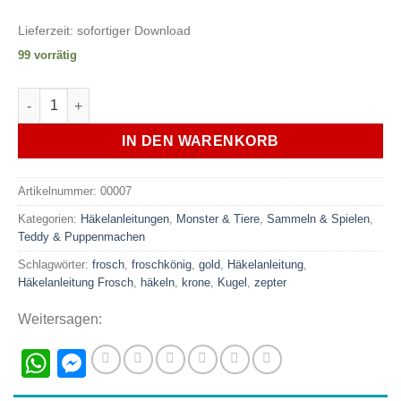
Lieferzeit:
sofortiger Download
99 vorrätig
Häkelanleitung Der Froschkönig, XXL-Amigurumi Menge
IN DEN WARENKORB
Artikelnummer:
00007
Kategorien:
Häkelanleitungen
,
Monster & Tiere
,
Sammeln & Spielen
,
Teddy & Puppenmachen
Schlagwörter:
frosch
,
froschkönig
,
gold
,
Häkelanleitung
,
Häkelanleitung Frosch
,
häkeln
,
krone
,
Kugel
,
zepter
Weitersagen:
WhatsApp
Messenger