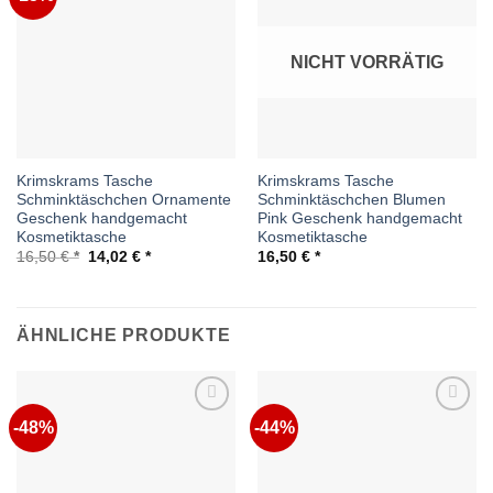
Wunschliste
Wunschliste
NICHT VORRÄTIG
Krimskrams Tasche
Krimskrams Tasche
Schminktäschchen Ornamente
Schminktäschchen Blumen
Geschenk handgemacht
Pink Geschenk handgemacht
Kosmetiktasche
Kosmetiktasche
Ursprünglicher
Aktueller
16,50
€
14,02
€
16,50
€
Preis
Preis
war:
ist:
16,50 €
14,02 €.
ÄHNLICHE PRODUKTE
-48%
-44%
Auf die
Auf die
Wunschliste
Wunschliste