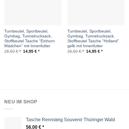
Turnbeutel, Sportbeutel,
Turnbeutel, Sportbeutel,
Gymbag, Tunnelrucksack,
Gymbag, Tunnelrucksack,
Stoffbeutel Tasche “Einhorn
Stoffbeutel Tasche “Holland”
Mädchen” mit Innenfutter
gelb mit Innenfutter
Ursprünglicher
Aktueller
Ursprünglicher
Aktueller
28,50
€
14,95
€
26,50
€
14,95
€
Preis
Preis
Preis
Preis
war:
ist:
war:
ist:
28,50 €
14,95 €.
26,50 €
14,95 €.
NEU IM SHOP
Tasche Rennsteig Souvenir Thüringer Wald
56,00
€