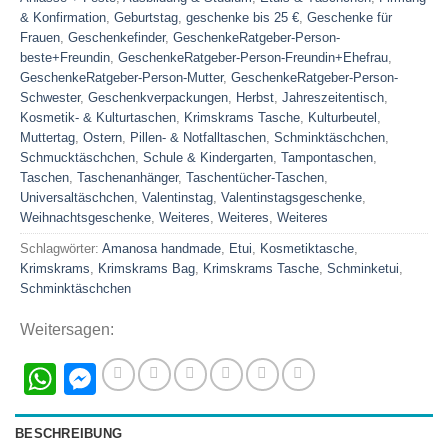
& Konfirmation
,
Geburtstag
,
geschenke bis 25 €
,
Geschenke für
Frauen
,
Geschenkefinder
,
GeschenkeRatgeber-Person-
beste+Freundin
,
GeschenkeRatgeber-Person-Freundin+Ehefrau
,
GeschenkeRatgeber-Person-Mutter
,
GeschenkeRatgeber-Person-
Schwester
,
Geschenkverpackungen
,
Herbst
,
Jahreszeitentisch
,
Kosmetik- & Kulturtaschen
,
Krimskrams Tasche
,
Kulturbeutel
,
Muttertag
,
Ostern
,
Pillen- & Notfalltaschen
,
Schminktäschchen
,
Schmucktäschchen
,
Schule & Kindergarten
,
Tampontaschen
,
Taschen
,
Taschenanhänger
,
Taschentücher-Taschen
,
Universaltäschchen
,
Valentinstag
,
Valentinstagsgeschenke
,
Weihnachtsgeschenke
,
Weiteres
,
Weiteres
,
Weiteres
Schlagwörter:
Amanosa handmade
,
Etui
,
Kosmetiktasche
,
Krimskrams
,
Krimskrams Bag
,
Krimskrams Tasche
,
Schminketui
,
Schminktäschchen
Weitersagen:
WhatsApp
Messenger
BESCHREIBUNG