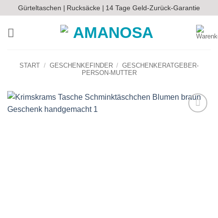
Zum
Gürteltaschen |
Rucksäcke |
14 Tage Geld-Zurück-Garantie
Inhalt
springen
START
/
GESCHENKEFINDER
/
GESCHENKERATGEBER-
PERSON-MUTTER
Auf die
Wunschliste