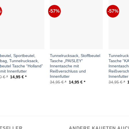
%
-57%
-57%
Auf die
Auf die
Wunschliste
Wunschliste
beutel, Sportbeutel,
Tunnelrucksack, Stoffbeutel
Tunnelruck
ag, Tunnelrucksack,
Tasche „PAISLEY“
Tasche “K
fbeutel Tasche “Holland”
Innentasche mit
Innentasch
 mit Innenfutter
Reißverschluss und
Reißversch
Innenfutter
Innenfutter
Ursprünglicher
Aktueller
50
€
14,95
€
Preis
Preis
Ursprünglicher
Aktueller
U
34,95
€
14,95
€
34,95
€
war:
ist:
Preis
Preis
P
26,50 €
14,95 €.
war:
ist:
w
34,95 €
14,95 €.
3
TSELLER
ANDERE KAUFTEN AUC