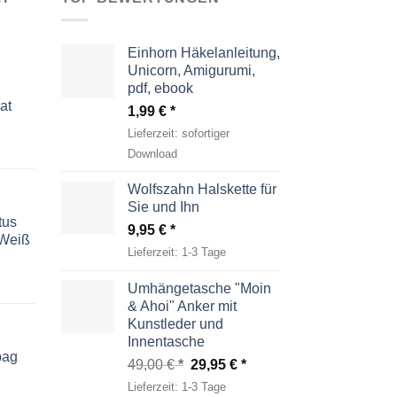
Einhorn Häkelanleitung,
Unicorn, Amigurumi,
pdf, ebook
at
1,99
€
Lieferzeit:
sofortiger
Download
Wolfszahn Halskette für
Sie und Ihn
tus
9,95
€
-Weiß
Lieferzeit:
1-3 Tage
Umhängetasche "Moin
& Ahoi" Anker mit
Kunstleder und
Innentasche
bag
Ursprünglicher
Aktueller
49,00
€
29,95
€
Preis
Preis
Lieferzeit:
1-3 Tage