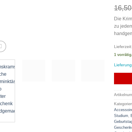
16,5
Die Krim
zu jede
handgem
Lieferzeit
1 vorrätig
Lieferung
Artikelnu
Kategorie
Accessoir
Studium
,
Geburtsta
Geschenke