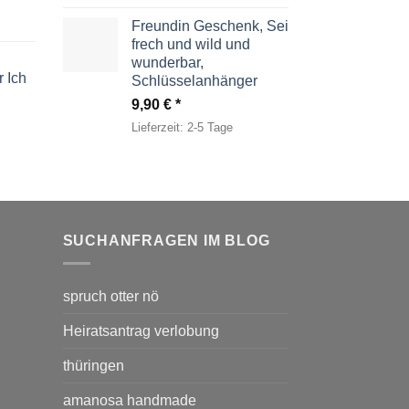
war:
ist:
49,00 €
29,95 €.
Freundin Geschenk, Sei
frech und wild und
wunderbar,
 Ich
Schlüsselanhänger
9,90
€
Lieferzeit:
2-5 Tage
SUCHANFRAGEN IM BLOG
spruch otter nö
Heiratsantrag verlobung
thüringen
amanosa handmade