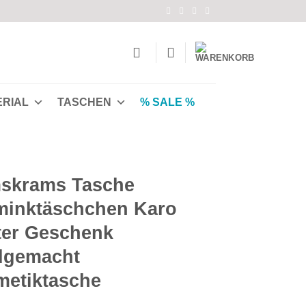
ERIAL
TASCHEN
% SALE %
skrams Tasche
inktäschchen Karo
er Geschenk
dgemacht
etiktasche