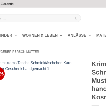
-Garantie
INDER
WOHNEN & LEBEN
ANLÄSSE
MAT
GEBER-PERSON-MUTTER
Krim
Schm
5%
Auf die
Must
Wunschliste
han
Kosm