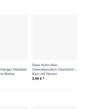
Auf die
Wunschliste
s
Deko Huhn klein
nhänger Kleeblatt
Osterdekoration Geschenk –
ne Motive
Karo mit Herzen
3,99
€