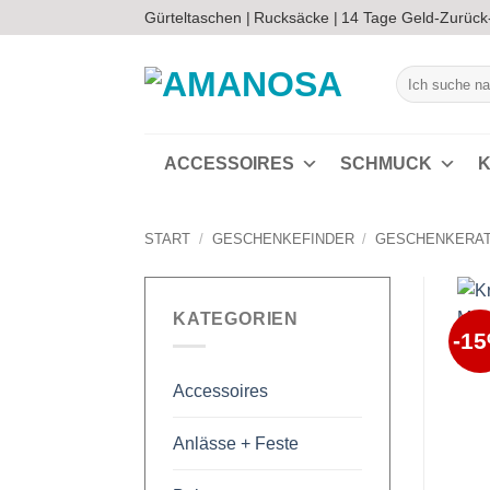
Zum
Gürteltaschen |
Rucksäcke |
14 Tage Geld-Zurück
Inhalt
springen
Suchen
nach:
ACCESSOIRES
SCHMUCK
K
START
/
GESCHENKEFINDER
/
GESCHENKERAT
KATEGORIEN
-1
Accessoires
Anlässe + Feste