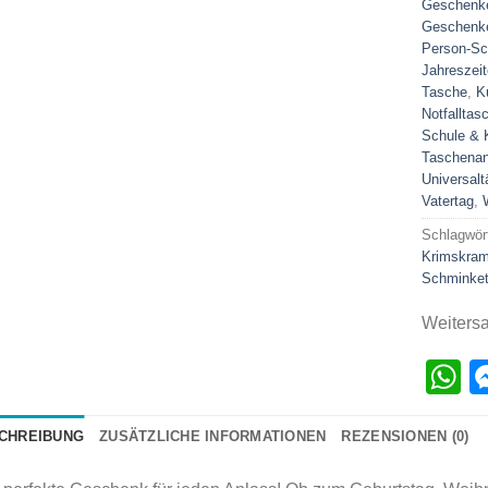
Geschenke
Geschenke
Person-Sc
Jahreszeit
Tasche
,
K
Notfalltas
Schule & 
Taschenan
Universal
Vatertag
,
Schlagwör
Krimskra
Schminket
Weiters
W
CHREIBUNG
ZUSÄTZLICHE INFORMATIONEN
REZENSIONEN (0)