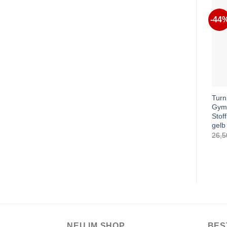
-44
Turn
Gymb
Stof
gelb
26,
NEU IM SHOP
BES