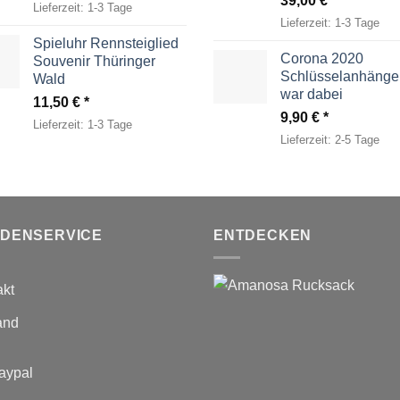
39,00
€
Lieferzeit:
1-3 Tage
Lieferzeit:
1-3 Tage
Spieluhr Rennsteiglied
Corona 2020
Souvenir Thüringer
Schlüsselanhänger
Wald
war dabei
11,50
€
9,90
€
Lieferzeit:
1-3 Tage
Lieferzeit:
2-5 Tage
DENSERVICE
ENTDECKEN
akt
and