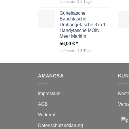
Lieferzeit:
1-3 Tage
Gürteltasche
Bauchtasche
Umhängetasche 3 in 1
Handytasche MOIN
Meer Maritim
56,00
€
Lieferzeit:
1-3 Tage
AMANOSA
KUN
Impressum
Kont
AGB
Vers
Widerruf
Datenschutzerklärung