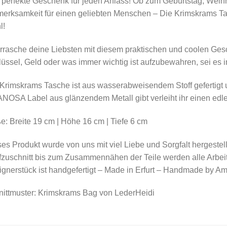
perfekte Geschenk für jeden Anlass! Ob zum Geburtstag, Weihn
merksamkeit für einen geliebten Menschen – Die Krimskrams T
l!
rasche deine Liebsten mit diesem praktischen und coolen Gesc
üssel, Geld oder was immer wichtig ist aufzubewahren, sei es i
Krimskrams Tasche ist aus wasserabweisendem Stoff gefertigt 
OSA Label aus glänzendem Metall gibt verleiht ihr einen edl
: Breite 19 cm | Höhe 16 cm | Tiefe 6 cm
es Produkt wurde von uns mit viel Liebe und Sorgfalt hergestel
fzuschnitt bis zum Zusammennähen der Teile werden alle Arbei
gnerstück ist handgefertigt – Made in Erfurt – Handmade by A
nittmuster: Krimskrams Bag von LederHeidi