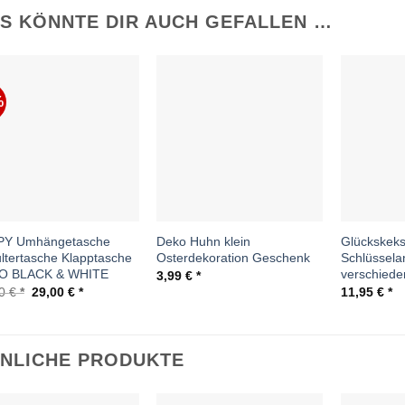
S KÖNNTE DIR AUCH GEFALLEN …
%
Auf die
Auf die
Wunschliste
Wunschliste
PY Umhängetasche
Deko Huhn klein
Glückskek
ltertasche Klapptasche
Osterdekoration Geschenk
Schlüssela
O BLACK & WHITE
verschiede
3,99
€
Ursprünglicher
Aktueller
50
€
29,00
€
11,95
€
Preis
Preis
war:
ist:
44,50 €
29,00 €.
NLICHE PRODUKTE