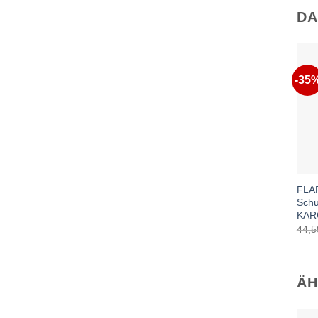
DA
-35
FLA
Schu
KAR
44,
ÄH