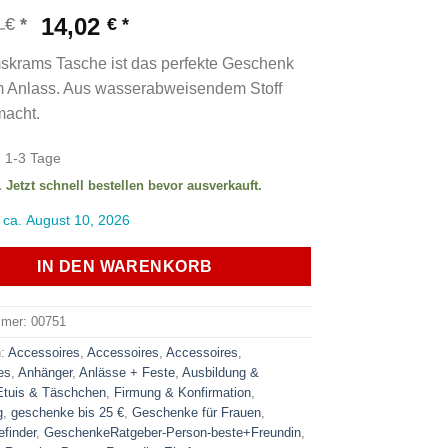
Ursprünglicher
Aktueller
0
14,02
€
€
Preis
Preis
skrams Tasche ist das perfekte Geschenk
war:
ist:
m Anlass. Aus wasserabweisendem Stoff
16,50 €
14,02 €.
acht.
:
1-3 Tage
. Jetzt schnell bestellen bevor ausverkauft.
 ca. August 10, 2026
IN DEN WARENKORB
mmer:
00751
n:
Accessoires
,
Accessoires
,
Accessoires
,
es
,
Anhänger
,
Anlässe + Feste
,
Ausbildung &
Etuis & Täschchen
,
Firmung & Konfirmation
,
g
,
geschenke bis 25 €
,
Geschenke für Frauen
,
finder
,
GeschenkeRatgeber-Person-beste+Freundin
,