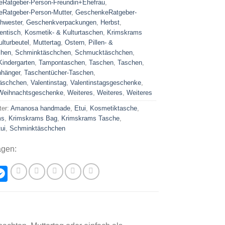
Ratgeber-Person-Freundin+Ehefrau
,
Ratgeber-Person-Mutter
,
GeschenkeRatgeber-
hwester
,
Geschenkverpackungen
,
Herbst
,
entisch
,
Kosmetik- & Kulturtaschen
,
Krimskrams
ulturbeutel
,
Muttertag
,
Ostern
,
Pillen- &
chen
,
Schminktäschchen
,
Schmucktäschchen
,
Kindergarten
,
Tampontaschen
,
Taschen
,
Taschen
,
hänger
,
Taschentücher-Taschen
,
täschchen
,
Valentinstag
,
Valentinstagsgeschenke
,
Weihnachtsgeschenke
,
Weiteres
,
Weiteres
,
Weiteres
ter:
Amanosa handmade
,
Etui
,
Kosmetiktasche
,
ms
,
Krimskrams Bag
,
Krimskrams Tasche
,
ui
,
Schminktäschchen
agen:
hatsApp
Messenger