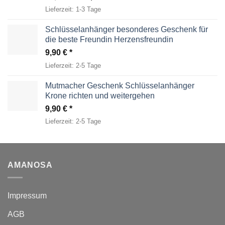
Preis
Preis
Lieferzeit:
1-3 Tage
war:
ist:
26,50 €
14,95 €.
Schlüsselanhänger besonderes Geschenk für
die beste Freundin Herzensfreundin
9,90
€
Lieferzeit:
2-5 Tage
Mutmacher Geschenk Schlüsselanhänger
Krone richten und weitergehen
9,90
€
Lieferzeit:
2-5 Tage
AMANOSA
Impressum
AGB