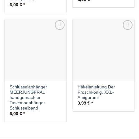
6,00
€
Auf die
Auf die
Wunschliste
Wunschliste
Schlüsselanhänger
Häkelanleitung Der
MEERJUNGFRAU
Froschkönig, XXL-
handgemachter
Amigurumi
Taschenanhänger
3,99
€
Schlüsselband
6,00
€