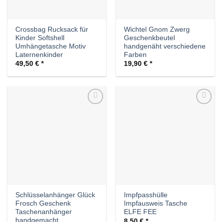
Crossbag Rucksack für
Wichtel Gnom Zwerg
Kinder Softshell
Geschenkbeutel
Umhängetasche Motiv
handgenäht verschiedene
Laternenkinder
Farben
49,50
€
19,90
€
Auf die
Auf die
Wunschliste
Wunschliste
Schlüsselanhänger Glück
Impfpasshülle
Frosch Geschenk
Impfausweis Tasche
Taschenanhänger
ELFE FEE
handgemacht
8,50
€