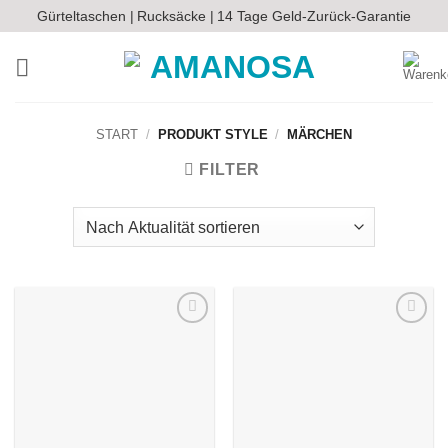
Zum
Gürteltaschen |
Rucksäcke |
14 Tage Geld-Zurück-Garantie
Inhalt
springen
START
/
PRODUKT STYLE
/
MÄRCHEN
FILTER
Auf die
Auf die
Wunschliste
Wunschliste