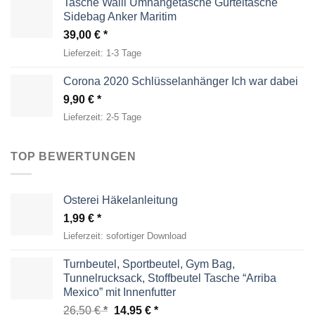
Tasche Walli Umhängetasche Gürteltasche
Sidebag Anker Maritim
39,00
€
Lieferzeit:
1-3 Tage
Corona 2020 Schlüsselanhänger Ich war dabei
9,90
€
Lieferzeit:
2-5 Tage
TOP BEWERTUNGEN
Osterei Häkelanleitung
1,99
€
Lieferzeit:
sofortiger Download
Turnbeutel, Sportbeutel, Gym Bag,
Tunnelrucksack, Stoffbeutel Tasche “Arriba
Mexico” mit Innenfutter
Ursprünglicher
Aktueller
26,50
€
14,95
€