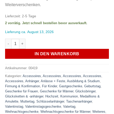
Weiterverschenken.
Lieferzeit:
2-5 Tage
2 vorrätig. Jetzt schnell bestellen bevor ausverkauft.
Lieferung ca. August 13, 2026
Schlüsselanhänger Glücksbringer, Geschenk Glück Menge
IN DEN WARENKORB
Artikelnummer:
00419
Kategorien:
Accessoires
,
Accessoires
,
Accessoires
,
Accessoires
,
Accessoires
,
Anhänger
,
Anlässe + Feste
,
Ausbildung & Studium
,
Firmung & Konfirmation
,
Für Kinder
,
Gastgeschenke
,
Geburtstag
,
Geschenke für Frauen
,
Geschenke für Männer
,
Glücksbringer
,
Glücksketten & -anhänger
,
Hochzeit
,
Kommunion
,
Medaillions &
Amulette
,
Muttertag
,
Schlüsselanhänger
,
Taschenanhänger
,
Valentinstag
,
Valentinstagsgeschenke
,
Vatertag
,
Weihnachtsgeschenke
,
Weihnachtsgeschenke für Männer
,
Weiteres
,