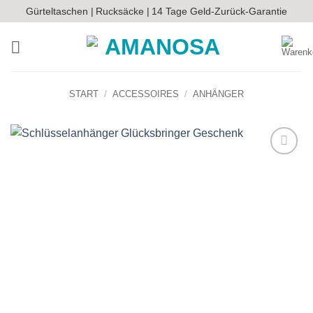
Zum
Gürteltaschen |
Rucksäcke |
14 Tage Geld-Zurück-Garantie
Inhalt
springen
START
/
ACCESSOIRES
/
ANHÄNGER
Auf die
Wunschliste