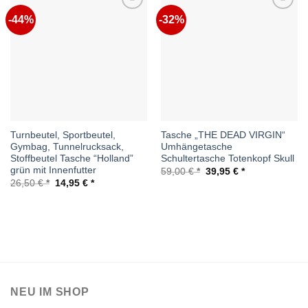
-44%
-32%
Auf die
Auf die
Wunschliste
Wunschliste
Turnbeutel, Sportbeutel,
Tasche „THE DEAD VIRGIN“
Gymbag, Tunnelrucksack,
Umhängetasche
Stoffbeutel Tasche “Holland”
Schultertasche Totenkopf Skull
grün mit Innenfutter
Ursprünglicher
Aktueller
59,00
€
39,95
€
Preis
Preis
Ursprünglicher
Aktueller
26,50
€
14,95
€
war:
ist:
Preis
Preis
59,00 €
39,95 €.
war:
ist:
26,50 €
14,95 €.
NEU IM SHOP