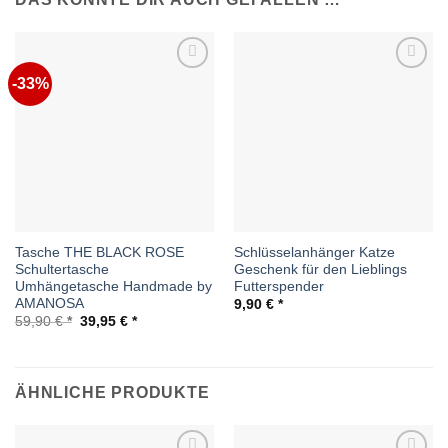
-33%
Auf die
Auf die
Wunschliste
Wunschliste
Tasche THE BLACK ROSE
Schlüsselanhänger Katze
Schultertasche
Geschenk für den Lieblings
Umhängetasche Handmade by
Futterspender
AMANOSA
9,90
€
Ursprünglicher
Aktueller
59,90
€
39,95
€
Preis
Preis
war:
ist:
59,90 €
39,95 €.
ÄHNLICHE PRODUKTE