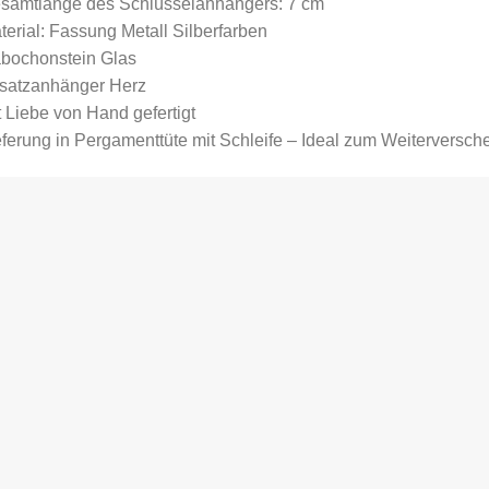
esamtlänge des Schlüsselanhängers: 7 cm
terial: Fassung Metall Silberfarben
abochonstein Glas
usatzanhänger Herz
t Liebe von Hand gefertigt
eferung in Pergamenttüte mit Schleife – Ideal zum Weiterversc