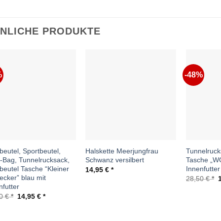
NLICHE PRODUKTE
%
-48%
Auf die
Auf die
Wunschliste
Wunschliste
beutel, Sportbeutel,
Halskette Meerjungfrau
Tunnelruck
Bag, Tunnelrucksack,
Schwanz versilbert
Tasche „W
fbeutel Tasche “Kleiner
Innenfutter
14,95
€
ecker” blau mit
U
28,50
€
P
nfutter
w
Ursprünglicher
Aktueller
50
€
14,95
€
2
Preis
Preis
war:
ist:
26,50 €
14,95 €.