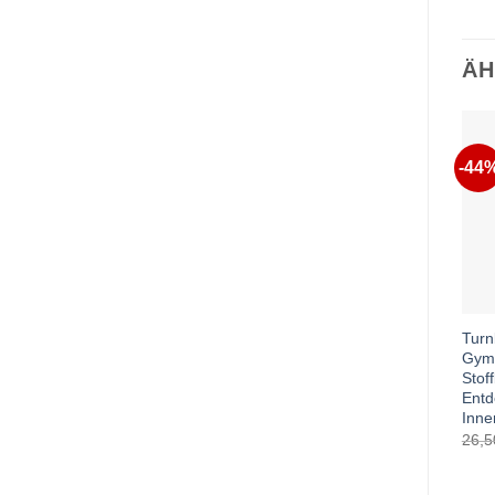
ÄH
-44
Turn
Gym-
Stof
Entd
Inne
26,