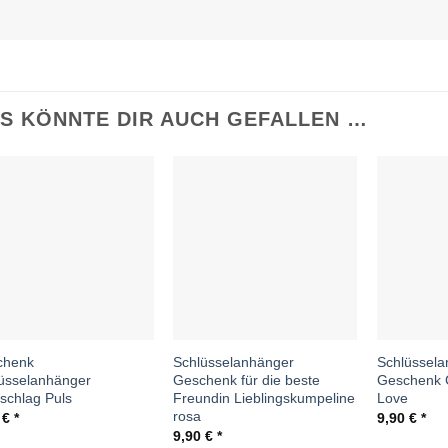
S KÖNNTE DIR AUCH GEFALLEN …
Auf die
Auf die
Wunschliste
Wunschliste
chenk
Schlüsselanhänger
Schlüssela
üsselanhänger
Geschenk für die beste
Geschenk 
schlag Puls
Freundin Lieblingskumpeline
Love
rosa
0
€
9,90
€
9,90
€