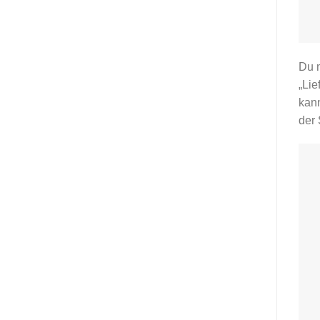
Du 
„Lie
kann
der