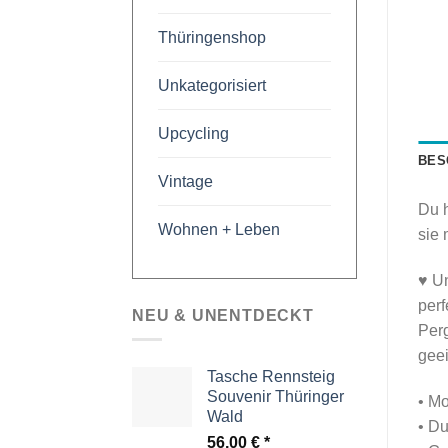
Thüringenshop
Unkategorisiert
Upcycling
BES
Vintage
Du h
Wohnen + Leben
sie 
♥ Un
perf
NEU & UNENTDECKT
Perg
geei
Tasche Rennsteig
Souvenir Thüringer
• Mo
Wald
• D
56,00
€