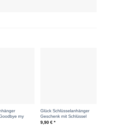
Auf die
Auf die
Wunschliste
Wunschliste
W
nhänger
Glück Schlüsselanhänger
Schlüsselanhäng
Goodbye my
Geschenk mit Schlüssel
Geschenk Glück 
9,90
€
9,90
€