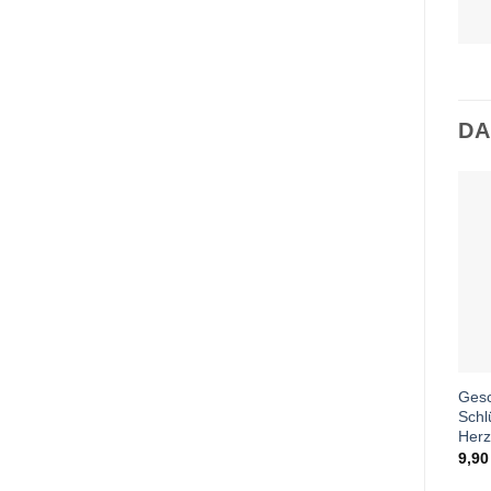
DA
Ges
Schl
Herz
9,9