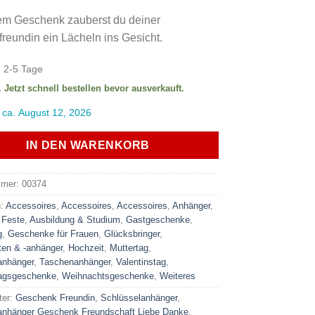
em Geschenk zauberst du deiner
reundin ein Lächeln ins Gesicht.
:
2-5 Tage
. Jetzt schnell bestellen bevor ausverkauft.
 ca. August 12, 2026
IN DEN WARENKORB
mmer:
00374
n:
Accessoires
,
Accessoires
,
Accessoires
,
Anhänger
,
 Feste
,
Ausbildung & Studium
,
Gastgeschenke
,
g
,
Geschenke für Frauen
,
Glücksbringer
,
ten & -anhänger
,
Hochzeit
,
Muttertag
,
anhänger
,
Taschenanhänger
,
Valentinstag
,
tagsgeschenke
,
Weihnachtsgeschenke
,
Weiteres
ter:
Geschenk Freundin
,
Schlüsselanhänger
,
anhänger Geschenk Freundschaft Liebe Danke
,