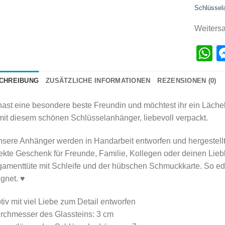
Schlüssel
Weiters
W
CHREIBUNG
ZUSÄTZLICHE INFORMATIONEN
REZENSIONEN (0)
ast eine besondere beste Freundin und möchtest ihr ein Läch
mit diesem schönen Schlüsselanhänger, liebevoll verpackt.
sere Anhänger werden in Handarbeit entworfen und hergestellt 
ekte Geschenk für Freunde, Familie, Kollegen oder deinen Liebli
amenttüte mit Schleife und der hübschen Schmuckkarte. So ede
gnet. ♥
tiv mit viel Liebe zum Detail entworfen
urchmesser des Glassteins: 3 cm