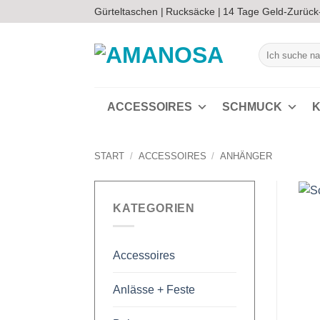
Zum
Gürteltaschen |
Rucksäcke |
14 Tage Geld-Zurück
Inhalt
springen
Suchen
nach:
ACCESSOIRES
SCHMUCK
K
START
/
ACCESSOIRES
/
ANHÄNGER
KATEGORIEN
Accessoires
Anlässe + Feste