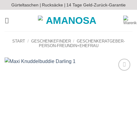
Zum
Gürteltaschen |
Rucksäcke |
14 Tage Geld-Zurück-Garantie
Inhalt
springen
START
/
GESCHENKEFINDER
/
GESCHENKERATGEBER-
PERSON-FREUNDIN+EHEFRAU
Auf die
Wunschliste