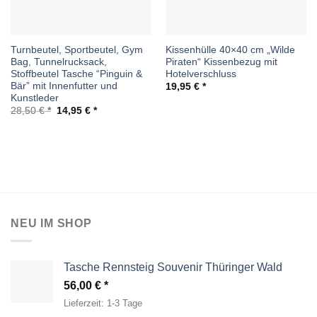
Turnbeutel, Sportbeutel, Gym
Kissenhülle 40×40 cm „Wilde
Bag, Tunnelrucksack,
Piraten“ Kissenbezug mit
Stoffbeutel Tasche “Pinguin &
Hotelverschluss
Bär” mit Innenfutter und
19,95
€
Kunstleder
Ursprünglicher
Aktueller
28,50
€
14,95
€
Preis
Preis
war:
ist:
28,50 €
14,95 €.
NEU IM SHOP
Tasche Rennsteig Souvenir Thüringer Wald
56,00
€
Lieferzeit:
1-3 Tage