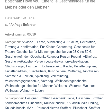
Botschaft: I love you! Eine tolle Geschenkidee für die
Liebste oder den Liebsten!
Lieferzeit:
1-3 Tage
auf Anfrage lieferbar
Artikelnummer:
00539
Kategorien:
Anlässe + Feste
,
Ausbildung & Studium
,
Dekoration
,
Firmung & Konfirmation
,
Für Kinder
,
Geburtstag
,
Geschenke für
Frauen
,
Geschenke für Männer
,
geschenke von 25 € bis 50 €
,
Geschenkefinder
,
GeschenkeRatgeber-Person-Freundin+Ehefrau
,
GeschenkeRatgeber-Person-Leute-die+schon+alles+haben
,
Glücksbringer
,
Hochzeit
,
Hochzeitsdeko
,
Kinder
,
Künstlerpuppen
,
Künstlerteddies
,
Kuscheltiere
,
Kuscheltiere
,
Muttertag
,
Ringkissen
,
Sammeln & Spielen
,
Spielzeug
,
Valentinstag
,
Valentinstagsgeschenke
,
Vatertag
,
Weihnachtsgeschenke
,
Weihnachtsgeschenke für Männer
,
Weiteres
,
Weiteres
,
Weiteres
,
Wellness
,
Wohnen + Leben
Schlagwörter:
Designer Stofftier
,
Geschenk Liebe
,
Geschenk Stofftier
,
handgemachtes Plüschtier
,
Knuddelbuddie
,
Knuddelbuddie Darling
,
Knuddelbuddie MAXI
,
Personalisiertes Stofftier
,
Plüschtier
,
Stofftier