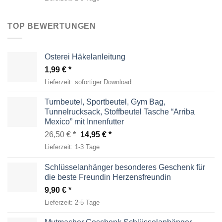
TOP BEWERTUNGEN
Osterei Häkelanleitung
1,99
€
Lieferzeit:
sofortiger Download
Turnbeutel, Sportbeutel, Gym Bag,
Tunnelrucksack, Stoffbeutel Tasche “Arriba
Mexico” mit Innenfutter
Ursprünglicher
Aktueller
26,50
€
14,95
€
Preis
Preis
Lieferzeit:
1-3 Tage
war:
ist:
26,50 €
14,95 €.
Schlüsselanhänger besonderes Geschenk für
die beste Freundin Herzensfreundin
9,90
€
Lieferzeit:
2-5 Tage